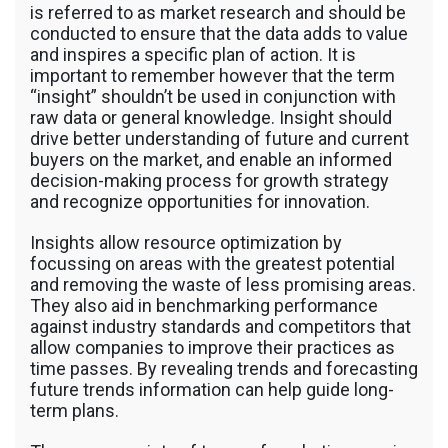
รถพื้นเรียบชานต่ำ (Low bed) ขนส่งสินค้า โดย
is referred to as market research and should be
รถพ่วงดั๊มพ์ จำหน่ายดิน หิน ทราย รับเหมาถม
conducted to ensure that the data adds to value
ที่ รถตัก CAT 950 รถตัก Komatsu WA 380 WA
and inspires a specific plan of action. It is
320 WA 200 รถตัก Hitachi ZW 220 ZW 180
important to remember however that the term
แบ็คโฮ CAT 320 CAT 312 แบ็คโฮ Komatsu
“insight” shouldn’t be used in conjunction with
PC 200 LC บูมยาว PC 200 PC 120 แบ็คโฮ
raw data or general knowledge. Insight should
Kobelco SK 210 บูมยาว SK 200 SK 140
drive better understanding of future and current
buyers on the market, and enable an informed
decision-making process for growth strategy
and recognize opportunities for innovation.
Insights allow resource optimization by
focussing on areas with the greatest potential
and removing the waste of less promising areas.
They also aid in benchmarking performance
against industry standards and competitors that
allow companies to improve their practices as
time passes. By revealing trends and forecasting
future trends information can help guide long-
term plans.