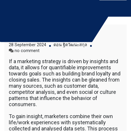
Skip
to
content
Marketing Insights
บริการให้เช่าเครื่องจักร สำหรับใช้งานทั่วไป
Bluebuffalo บลูบัฟฟา
28 September 2024
ดอน ฐิตวัฒนะสกุล
โดยเครื่องจักรที่นำมาบริการเป็นเครื่องจักรรุ่น
on
no comment
ใหม่ ทันสมัย ทำงานรวดเร็ว ได้ผลงานที่คุ้มค่า
โล่ ให้บริการเช่า
Marketing
ราคายุติธรรม ขุดดิน ตักหิน ตักทราย ตัก
If a marketing strategy is driven by insights and
Insights
ถ่านหิน ตักกะลาปาร์ม ตักไม้สับ ตักวู๊ดชิป ตัก
เครื่องจักร อย่างมือ
data, it allows for quantifiable improvements
แร่ ตักสินค้าต่างๆ ขนย้ายเครื่องจักร โดยรถ
towards goals such as building brand loyalty and
เทลเลอร์ รถพื้นเรียบชานต่ำ (Low bed) ขนส่ง
อาชีพ
closing sales. The insights can be gleaned from
สินค้า โดยรถพ่วงดั๊มพ์ จำหน่ายดิน หิน ทราย
many sources, such as customer data,
รับเหมาถมที่ รถตัก CAT 950 รถตัก Komatsu
competitor analysis, and even social or culture
WA 380 WA 320 WA 200 รถตัก Hitachi ZW
patterns that influence the behavior of
220 ZW 180 แบ็คโฮ CAT 320 CAT 312 แบ็ค
consumers.
โฮ Komatsu PC 200 LC บูมยาว PC 200 PC
120 แบ็คโฮ Kobelco SK 210 บูมยาว SK 200
To gain insight, marketers combine their own
SK 140ขุดดิน ตักหิน ตักทราย ตักถ่านหิน
ตักกะลาปาร์ม ตักไม้สับ ตักวู๊ดชิป ตักแร่ ตัก
life/work experiences with systematically
สินค้าต่างๆ ขนย้ายเครื่องจักร โดยรถเทลเลอร์
collected and analysed data sets. This process