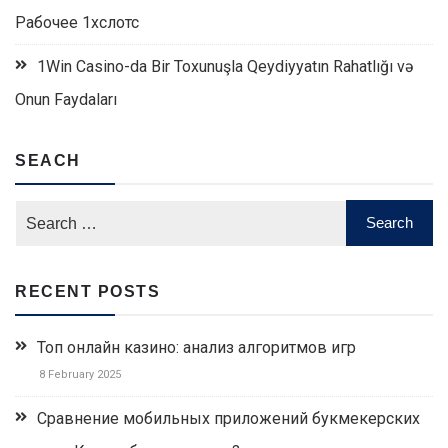
Рабочее 1хслотс
1Win Casino-da Bir Toxunuşla Qeydiyyatın Rahatlığı və
Onun Faydaları
SEACH
RECENT POSTS
Топ онлайн казино: анализ алгоритмов игр
8 February 2025
Сравнение мобильных приложений букмекерских