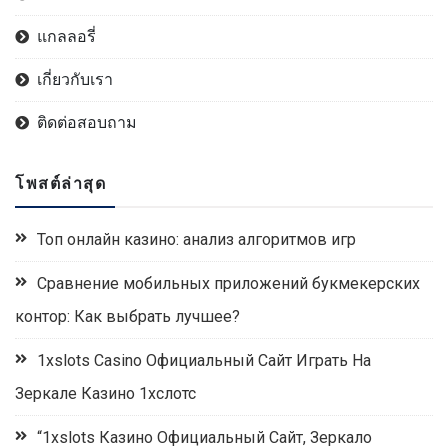
แกลลอรี่
เกี่ยวกับเรา
ติดต่อสอบถาม
โพสต์ล่าสุด
Топ онлайн казино: анализ алгоритмов игр
Сравнение мобильных приложений букмекерских
контор: Как выбрать лучшее?
1xslots Casino Официальный Сайт Играть На
Зеркале Казино 1хслотс
“1xslots Казино Официальный Сайт, Зеркало