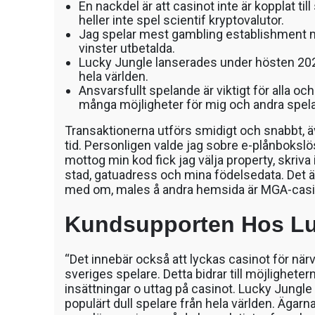
En nackdel är att casinot inte är kopplat t
heller inte spel scientif kryptovalutor.
Jag spelar mest gambling establishment med
vinster utbetalda.
Lucky Jungle lanserades under hösten 2023,
hela världen.
Ansvarsfullt spelande är viktigt för alla o
många möjligheter för mig och andra spela
Transaktionerna utförs smidigt och snabbt, ä
tid. Personligen valde jag sobre e-plånbokslö
mottog min kod fick jag välja property, skri
stad, gatuadress och mina födelsedata. Det är
med om, males å andra hemsida är MGA-casinon
Kundsupporten Hos Lu
“Det innebär också att lyckas casinot för närv
sveriges spelare. Detta bidrar till möjlighete
insättningar o uttag på casinot. Lucky Jungle
populärt dull spelare från hela världen. Ägarna