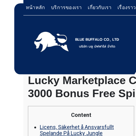
Skip
หน้าหลัก
บริการของเรา
เกี่ยวกับเรา
เรื่องรา
to
content
“luckyjungle Online Casino Ov
บริการให้เช่าเครื่องจักร สำหรับใช้งานทั่วไป โด
Bluebuffalo บลูบัฟฟาโ
27 December 2024
ดอน ฐิตวัฒนะสกุล
no co
เครื่องจักรที่นำมาบริการเป็นเครื่องจักรรุ่นใหม่ 
ทำงานรวดเร็ว ได้ผลงานที่คุ้มค่า ราคายุติธรรม 
ให้บริการเช่าเครื่องจักร
Lucky Marketplace 
ตักหิน ตักทราย ตักถ่านหิน ตักกะลาปาร์ม ตักไม้ส
วู๊ดชิป ตักแร่ ตักสินค้าต่างๆ ขนย้ายเครื่องจักร
อย่างมืออาชีพ
3000 Bonus Free Spi
เทลเลอร์ รถพื้นเรียบชานต่ำ (Low bed) ขนส่งสิ
รถพ่วงดั๊มพ์ จำหน่ายดิน หิน ทราย รับเหมาถมที่
CAT 950 รถตัก Komatsu WA 380 WA 320 WA 
ตัก Hitachi ZW 220 ZW 180 แบ็คโฮ CAT 320 C
Content
แบ็คโฮ Komatsu PC 200 LC บูมยาว PC 200 PC
แบ็คโฮ Kobelco SK 210 บูมยาว SK 200 SK 140
Licens, Säkerhet å Ansvarsfullt
ตักหิน ตักทราย ตักถ่านหิน ตักกะลาปาร์ม ตักไม้ส
Spelande På Lucky Jungle