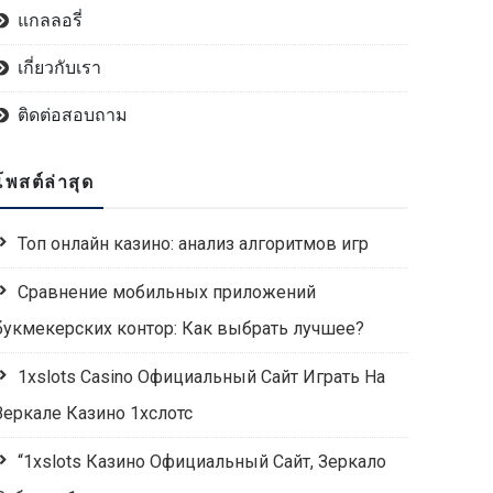
แกลลอรี่
เกี่ยวกับเรา
ติดต่อสอบถาม
โพสต์ล่าสุด
Топ онлайн казино: анализ алгоритмов игр
Сравнение мобильных приложений
букмекерских контор: Как выбрать лучшее?
1xslots Casino Официальный Сайт Играть На
Зеркале Казино 1хслотс
“1xslots Казино Официальный Сайт, Зеркало