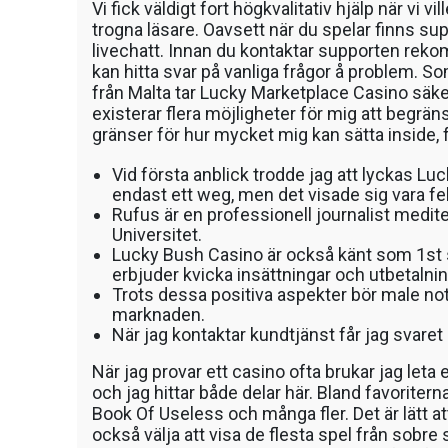
Vi fick väldigt fort högkvalitativ hjälp när vi v
trogna läsare. Oavsett när du spelar finns sup
livechatt. Innan du kontaktar supporten rek
kan hitta svar på vanliga frågor å problem. 
från Malta tar Lucky Marketplace Casino säker
existerar flera möjligheter för mig att begräns
gränser för hur mycket mig kan sätta inside, f
Vid första anblick trodde jag att lyckas Luc
endast ett weg, men det visade sig vara fel
Rufus är en professionell journalist medi
Universitet.
Lucky Bush Casino är också känt som 1st 
erbjuder kvicka insättningar och utbetalnin
Trots dessa positiva aspekter bör male note
marknaden.
När jag kontaktar kundtjänst får jag svaret “t
När jag provar ett casino ofta brukar jag leta
och jag hittar både delar här. Bland favoriter
Book Of Useless och många fler. Det är lätt at
också välja att visa de flesta spel från sobre sp