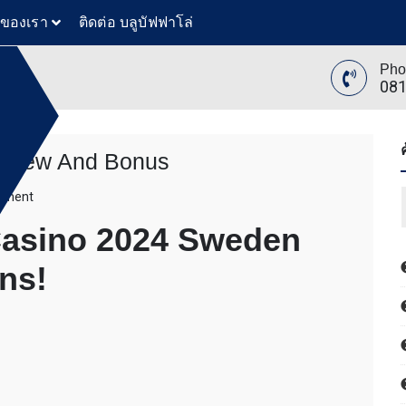
วของเรา
ติดต่อ บลูบัฟฟาโล่
Pho
081
erview And Bonus
ย
ล่
on
mment
ทันสมัย
“luckyjungle
ขุดดิน
Casino 2024 Sweden
Online
ับ ตัก
Casino
 โดยรถ
ns!
Overview
นค้า โดย
And
 รถตัก
Bonus
200 รถ
AT 312
 120
ขุดดิน
ับ ตัก