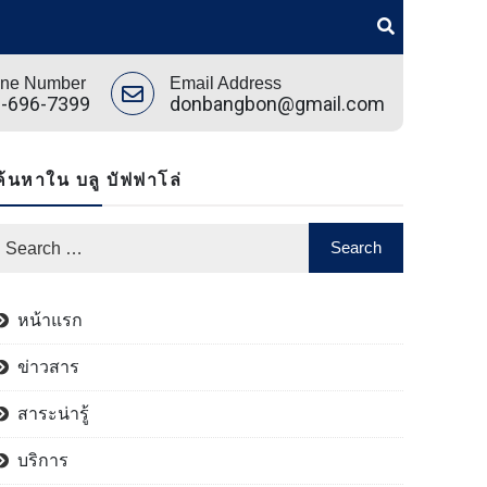
ne Number
Email Address
-696-7399
donbangbon@gmail.com
ค้นหาใน บลู บัฟฟาโล่
หน้าแรก
ข่าวสาร
สาระน่ารู้
บริการ