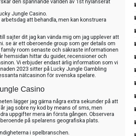
forskar den spännande världen av 1st nylanserat
 Lucky Jungle Casino.
e arbetsdag att behandla, men kan konstruera
ill sajter dit jag kan vända mig om jag upplever att
i. se är ett oberoende group som ger details om
ger family room senaste och säkraste informationen
år hemsidan hittar du guider, recensioner och
sinon. Vi erbjuder endast ärlig information som vi
knaden 2023 sitter på Lucky Jungle Gambling
ressanta nätcasinon för svenska spelare.
ungle Casino
gheten lägger jag gärna några extra sekunder på att
n får jag sobre ny kod by means of sms, men
ndra uppgifter mera än första gången. Observera
a beroende på spelarens geografiska plats.
ndigheterna i spelbranschen.