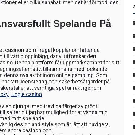
ktioner eller olika sahabat, men det är förmodligen
nsvarsfullt Spelande På
net casinon som i regel kopplar omfattande
ill vårt blogginlägg, där vi utforskar den
asino. Denna plattform får uppmärksamhet för sitt
agningsalternativ, tillsammans med lockande
m denna nya aktör inom online gambling. Som
om har rätt licensiering och säkerhetsåtgärder på
kerställer att samtliga spel är rakt igenom
ucky jungle casino
.
av en djungel med trevliga färger av grönt.
ill sajter dit jag har mulighed for at vända mig
 med mitt spelande.
nlig design and style som är lätt att navigera,
dem andra casinon och.