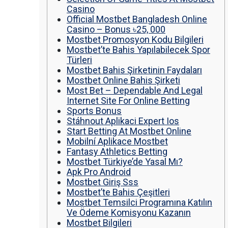
วู๊ดชิป ตักแร่ ตักสินค้าต่างๆ ขนย้ายเครื่องจักร
Casino
เทลเลอร์ รถพื้นเรียบชานต่ำ (Low bed) ขนส่งสิ
Official Mostbet Bangladesh Online
รถพ่วงดั๊มพ์ จำหน่ายดิน หิน ทราย รับเหมาถมที่
Casino – Bonus ৳25, 000
CAT 950 รถตัก Komatsu WA 380 WA 320 WA 
Mostbet Promosyon Kodu Bilgileri
ตัก Hitachi ZW 220 ZW 180 แบ็คโฮ CAT 320 C
Mostbet’te Bahis Yapılabilecek Spor
แบ็คโฮ Komatsu PC 200 LC บูมยาว PC 200 PC
Türleri
แบ็คโฮ Kobelco SK 210 บูมยาว SK 200 SK 140
Mostbet Bahis Şirketinin Faydaları
Mostbet Online Bahis Şirketi
Most Bet – Dependable And Legal
Internet Site For Online Betting
Sports Bonus
Stáhnout Aplikaci Expert Ios
Start Betting At Mostbet Online
Mobilní Aplikace Mostbet
Fantasy Athletics Betting
Mostbet Türkiye’de Yasal Mı?
Apk Pro Android
Mostbet Giriş Sss
Mostbet’te Bahis Çeşitleri
Mostbet Temsilci Programına Katılın
Ve Ödeme Komisyonu Kazanın
Mostbet Bilgileri