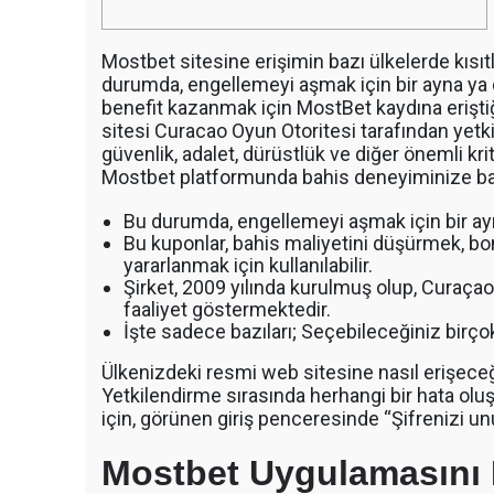
Mostbet sitesine erişimin bazı ülkelerde kıs
durumda, engellemeyi aşmak için bir ayna ya 
benefit kazanmak için MostBet kaydına eriştiğ
sitesi Curacao Oyun Otoritesi tarafından yetkil
güvenlik, adalet, dürüstlük ve diğer önemli krit
Mostbet platformunda bahis deneyiminize başla
Bu durumda, engellemeyi aşmak için bir ay
Bu kuponlar, bahis maliyetini düşürmek, bo
yararlanmak için kullanılabilir.
Şirket, 2009 yılında kurulmuş olup, Curaçao 
faaliyet göstermektedir.
İşte sadece bazıları; Seçebileceğiniz birç
Ülkenizdeki resmi web sitesine nasıl erişeceğini
Yetkilendirme sırasında herhangi bir hata olu
için, görünen giriş penceresinde “Şifrenizi 
Mostbet Uygulamasını I