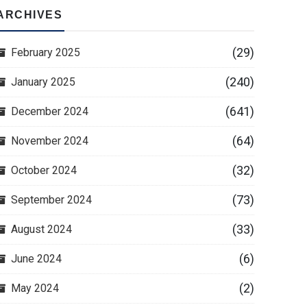
ARCHIVES
(29)
February 2025
(240)
January 2025
(641)
December 2024
(64)
November 2024
(32)
October 2024
(73)
September 2024
(33)
August 2024
(6)
June 2024
(2)
May 2024