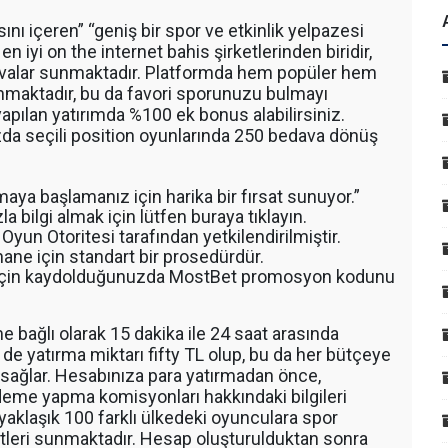
ını içeren” “geniş bir spor ve etkinlik yelpazesi
 iyi on the internet bahis şirketlerinden biridir,
rnuvalar sunmaktadır. Platformda hem popüler hem
unmaktadır, bu da favori sporunuzu bulmayı
apılan yatırımda %100 ek bonus alabilirsiniz.
ızda seçili position oyunlarında 250 bedava dönüş
aya başlamanız için harika bir fırsat sunuyor.”
a bilgi almak için lütfen buraya tıklayın.
Oyun Otoritesi tarafından yetkilendirilmiştir.
hane için standart bir prosedürdür.
 için kaydolduğunuzda MostBet promosyon kodunu
 bağlı olarak 15 dakika ile 24 saat arasında
e yatırma miktarı fifty TL olup, bu da her bütçeye
 sağlar. Hesabınıza para yatırmadan önce,
eme yapma komisyonları hakkındaki bilgileri
aklaşık 100 farklı ülkedeki oyunculara spor
metleri sunmaktadır. Hesap oluşturulduktan sonra