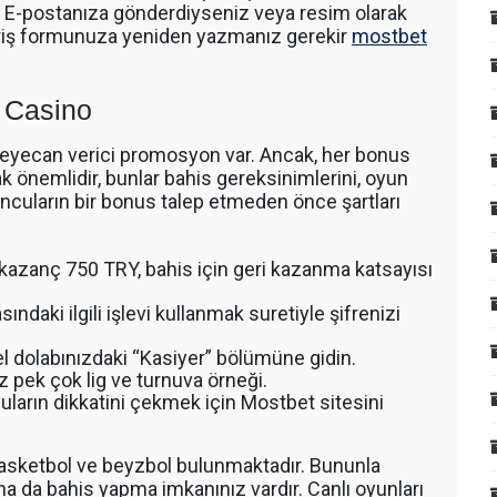
nir. E-postanıza gönderdiyseniz veya resim olarak
 giriş formunuza yeniden yazmanız gerekir
mostbet
 Casino
 heyecan verici promosyon var. Ancak, her bonus
ak önemlidir, bunlar bahis gereksinimlerini, oyun
Oyuncuların bir bonus talep etmeden önce şartları
azanç 750 TRY, bahis için geri kazanma katsayısı
ndaki ilgili işlevi kullanmak suretiyle şifrenizi
l dolabınızdaki “Kasiyer” bölümüne gidin.
 pek çok lig ve turnuva örneği.
uların dikkatini çekmek için Mostbet sitesini
 basketbol ve beyzbol bulunmaktadır. Bununla
arına da bahis yapma imkanınız vardır. Canlı oyunları