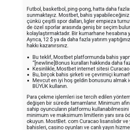
Futbol, basketbol, ping-pong, hatta daha fazlas
sunmaktayız. Mostbet, bahis yapabileceğiniz en
çünkü çeşitli spor dalları, ligler empieza tu
de özel sporlar arasında geniş bir seçim bul
kolaylaştırmaktadır. Bir kumarhane hesabına y
Ayrıca, 12 $ ya da daha fazla yatırım yaptığın
hakkı kazanırsınız.
Bu teklif, Mostbet platformunda bahis yapm
“[newline]Bonus kuralları hakkında daha fazl
Kesinlikle, Mostbet internet sitesi Curacao 
Bu, birçok bahis şirketi ve çevrimiçi kumar
Mevcut en iyi hoş geldin bonusunu almak
BÜYÜK kullanın.
Para çekme işlemleri ise tercih edilen yönteme
değişen bir sürede tamamlanır. Minimum afin d
sahip oyuncuların platformu kullanabilmesini
minimum ve maksimum limitlerin yanı sıra öd
okuyun. MostBet. com Curacao lisanslıdır ve y
bahisleri, casino oyunları ve canlı yayın hiz