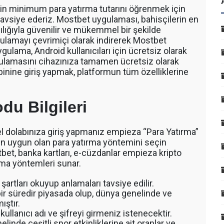
sin minimum para yatırma tutarını öğrenmek için
avsiye ederiz. Mostbet uygulaması, bahisçilerin en
cılığıyla güvenilir ve mükemmel bir şekilde
ygulamayı çevrimiçi olarak indirerek Mostbet
gulama, Android kullanıcıları için ücretsiz olarak
lamasını cihazınıza tamamen ücretsiz olarak
abinine giriş yapmak, platformun tüm özelliklerine
u Bilgileri
el dolabınıza giriş yapmanız empieza “Para Yatırma”
çin uygun olan para yatırma yöntemini seçin
tbet, banka kartları, e-cüzdanlar empieza kripto
ırma yöntemleri sunar.
rtları okuyup anlamaları tavsiye edilir.
 bir süredir piyasada olup, dünya genelinde ve
ıştır.
kullanıcı adı ve şifreyi girmeniz istenecektir.
nde çeşitli spor etkinliklerine ait oranlar ve