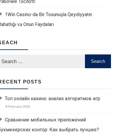
Рабочее 1хслотс
1Win Casino-da Bir Toxunuşla Qeydiyyatın
Rahatlığı və Onun Faydaları
SEACH
RECENT POSTS
Топ онлайн казино: анализ алгоритмов игр
8 February 2025
Сравнение мобильных приложений
букмекерских контор: Как выбрать лучшее?