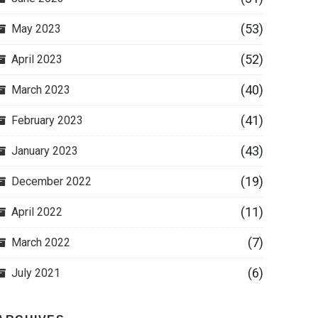
(53)
May 2023
(52)
April 2023
(40)
March 2023
(41)
February 2023
(43)
January 2023
(19)
December 2022
(11)
April 2022
(7)
March 2022
(6)
July 2021