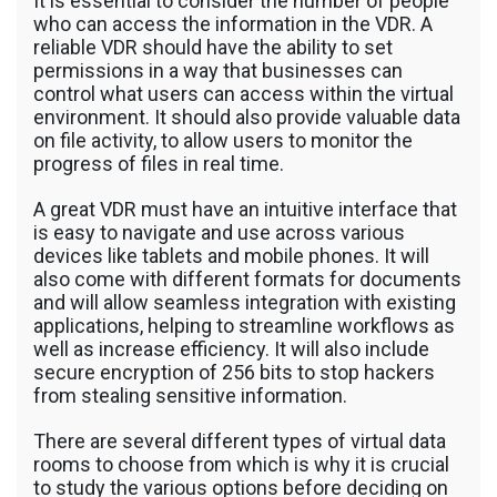
It is essential to consider the number of people
รถพื้นเรียบชานต่ำ (Low bed) ขนส่งสินค้า โดย
who can access the information in the VDR. A
รถพ่วงดั๊มพ์ จำหน่ายดิน หิน ทราย รับเหมาถม
reliable VDR should have the ability to set
ที่ รถตัก CAT 950 รถตัก Komatsu WA 380 WA
permissions in a way that businesses can
320 WA 200 รถตัก Hitachi ZW 220 ZW 180
control what users can access within the virtual
แบ็คโฮ CAT 320 CAT 312 แบ็คโฮ Komatsu
environment. It should also provide valuable data
PC 200 LC บูมยาว PC 200 PC 120 แบ็คโฮ
on file activity, to allow users to monitor the
Kobelco SK 210 บูมยาว SK 200 SK 140
progress of files in real time.
A great VDR must have an intuitive interface that
is easy to navigate and use across various
devices like tablets and mobile phones. It will
also come with different formats for documents
and will allow seamless integration with existing
applications, helping to streamline workflows as
well as increase efficiency. It will also include
secure encryption of 256 bits to stop hackers
from stealing sensitive information.
There are several different types of virtual data
rooms to choose from which is why it is crucial
to study the various options before deciding on