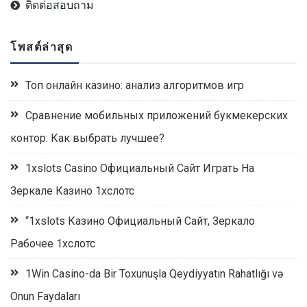
ติดต่อสอบถาม
โพสต์ล่าสุด
Топ онлайн казино: анализ алгоритмов игр
Сравнение мобильных приложений букмекерских
контор: Как выбрать лучшее?
1xslots Casino Официальный Сайт Играть На
Зеркале Казино 1хслотс
“1xslots Казино Официальный Сайт, Зеркало
Рабочее 1хслотс
1Win Casino-da Bir Toxunuşla Qeydiyyatın Rahatlığı və
Onun Faydaları