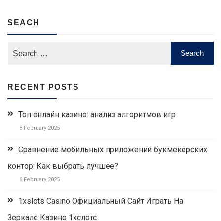
SEACH
RECENT POSTS
Топ онлайн казино: анализ алгоритмов игр
8 February 2025
Сравнение мобильных приложений букмекерских
контор: Как выбрать лучшее?
6 February 2025
1xslots Casino Официальный Сайт Играть На
Зеркале Казино 1хслотс