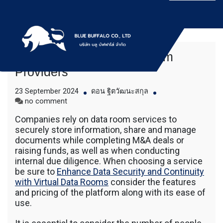
Skip
to
content
How to Evaluate Data Room
บริการให้เช่าเครื่องจักร สำหรับใช้งานทั่วไป
Bluebuffalo บลูบัฟฟา
Providers
โดยเครื่องจักรที่นำมาบริการเป็นเครื่องจักรรุ่น
ใหม่ ทันสมัย ทำงานรวดเร็ว ได้ผลงานที่คุ้มค่า
โล่ ให้บริการเช่า
23 September 2024
ดอน ฐิตวัฒนะสกุล
ราคายุติธรรม ขุดดิน ตักหิน ตักทราย ตัก
on
no comment
ถ่านหิน ตักกะลาปาร์ม ตักไม้สับ ตักวู๊ดชิป ตัก
How
เครื่องจักร อย่างมือ
แร่ ตักสินค้าต่างๆ ขนย้ายเครื่องจักร โดยรถ
Companies rely on data room services to
to
เทลเลอร์ รถพื้นเรียบชานต่ำ (Low bed) ขนส่ง
securely store information, share and manage
Evaluate
อาชีพ
สินค้า โดยรถพ่วงดั๊มพ์ จำหน่ายดิน หิน ทราย
documents while completing M&A deals or
Data
รับเหมาถมที่ รถตัก CAT 950 รถตัก Komatsu
raising funds, as well as when conducting
Room
WA 380 WA 320 WA 200 รถตัก Hitachi ZW
internal due diligence. When choosing a service
Providers
220 ZW 180 แบ็คโฮ CAT 320 CAT 312 แบ็ค
be sure to
Enhance Data Security and Continuity
โฮ Komatsu PC 200 LC บูมยาว PC 200 PC
with Virtual Data Rooms
consider the features
120 แบ็คโฮ Kobelco SK 210 บูมยาว SK 200
and pricing of the platform along with its ease of
SK 140ขุดดิน ตักหิน ตักทราย ตักถ่านหิน
use.
ตักกะลาปาร์ม ตักไม้สับ ตักวู๊ดชิป ตักแร่ ตัก
สินค้าต่างๆ ขนย้ายเครื่องจักร โดยรถเทลเลอร์