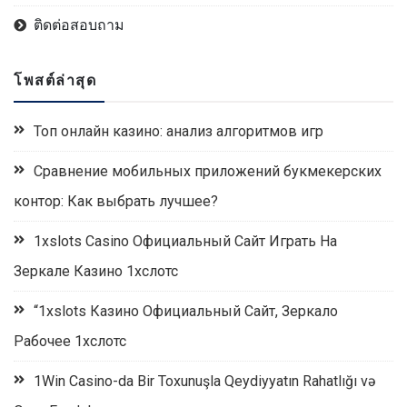
ติดต่อสอบถาม
โพสต์ล่าสุด
Топ онлайн казино: анализ алгоритмов игр
Сравнение мобильных приложений букмекерских
контор: Как выбрать лучшее?
1xslots Casino Официальный Сайт Играть На
Зеркале Казино 1хслотс
“1xslots Казино Официальный Сайт, Зеркало
Рабочее 1хслотс
1Win Casino-da Bir Toxunuşla Qeydiyyatın Rahatlığı və