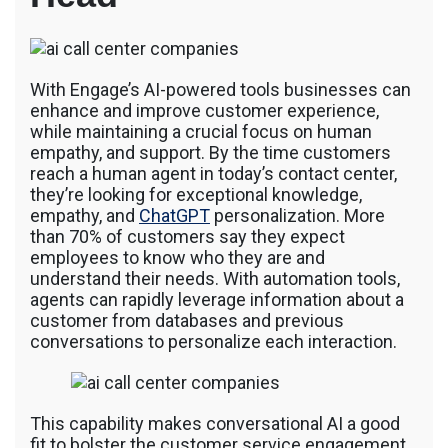
รถพื้นเรียบชานต่ำ (Low bed) ขนส่งสินค้า โดย
รถพ่วงดั๊มพ์ จำหน่ายดิน หิน ทราย รับเหมาถม
ที่ รถตัก CAT 950 รถตัก Komatsu WA 380 WA
320 WA 200 รถตัก Hitachi ZW 220 ZW 180
With Engage’s AI-powered tools businesses can
แบ็คโฮ CAT 320 CAT 312 แบ็คโฮ Komatsu
enhance and improve customer experience,
PC 200 LC บูมยาว PC 200 PC 120 แบ็คโฮ
Kobelco SK 210 บูมยาว SK 200 SK 140
while maintaining a crucial focus on human
empathy, and support. By the time customers
reach a human agent in today’s contact center,
they’re looking for exceptional knowledge,
empathy, and
ChatGPT
personalization. More
than 70% of customers say they expect
employees to know who they are and
understand their needs. With automation tools,
agents can rapidly leverage information about a
customer from databases and previous
conversations to personalize each interaction.
This capability makes conversational AI a good
fit to bolster the customer service engagement