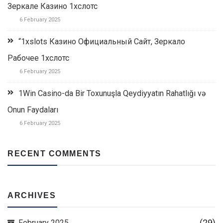
Зеркале Казино 1хслотс
6 February 2025
“1xslots Казино Официальный Сайт, Зеркало
Рабочее 1хслотс
6 February 2025
1Win Casino-da Bir Toxunuşla Qeydiyyatın Rahatlığı və
Onun Faydaları
6 February 2025
RECENT COMMENTS
ARCHIVES
(29)
February 2025