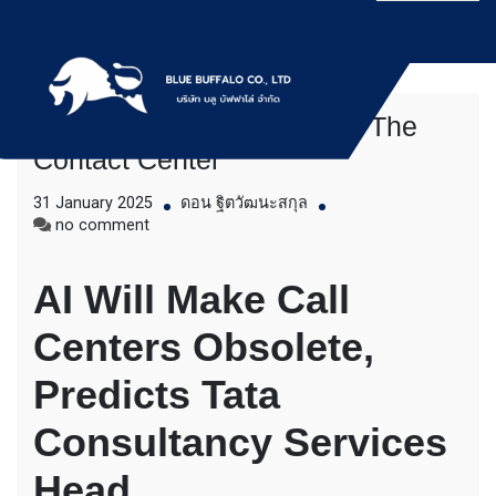
Skip
to
content
How GenAI Will Transform The
บริการให้เช่าเครื่องจักร สำหรับใช้งานทั่วไป
Bluebuffalo บลูบัฟฟา
Contact Center
โดยเครื่องจักรที่นำมาบริการเป็นเครื่องจักรรุ่น
ใหม่ ทันสมัย ทำงานรวดเร็ว ได้ผลงานที่คุ้มค่า
โล่ ให้บริการเช่า
31 January 2025
ดอน ฐิตวัฒนะสกุล
ราคายุติธรรม ขุดดิน ตักหิน ตักทราย ตัก
on
no comment
ถ่านหิน ตักกะลาปาร์ม ตักไม้สับ ตักวู๊ดชิป ตัก
How
เครื่องจักร อย่างมือ
แร่ ตักสินค้าต่างๆ ขนย้ายเครื่องจักร โดยรถ
GenAI
เทลเลอร์ รถพื้นเรียบชานต่ำ (Low bed) ขนส่ง
AI Will Make Call
Will
อาชีพ
สินค้า โดยรถพ่วงดั๊มพ์ จำหน่ายดิน หิน ทราย
Transform
รับเหมาถมที่ รถตัก CAT 950 รถตัก Komatsu
Centers Obsolete,
The
WA 380 WA 320 WA 200 รถตัก Hitachi ZW
Contact
220 ZW 180 แบ็คโฮ CAT 320 CAT 312 แบ็ค
Center
Predicts Tata
โฮ Komatsu PC 200 LC บูมยาว PC 200 PC
120 แบ็คโฮ Kobelco SK 210 บูมยาว SK 200
Consultancy Services
SK 140ขุดดิน ตักหิน ตักทราย ตักถ่านหิน
ตักกะลาปาร์ม ตักไม้สับ ตักวู๊ดชิป ตักแร่ ตัก
Head
สินค้าต่างๆ ขนย้ายเครื่องจักร โดยรถเทลเลอร์