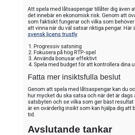
Att spela med låtsaspengar tillåter dig även at
det innebär en ekonomisk risk. Genom att öva 
som faktiskt fungerar och vilka som behöver 
att vinna när du väl satsar riktiga pengar. Här
svensk licens trustly
Progressiv satsning
Fokusera på hög RTP-spel
Använda bonusar effektivt
Spela med budget för att kontrollera dina u
Fatta mer insiktsfulla beslut
Genom att spela med låtsaspengar kan du ocks
hur mycket du ska satsa och när det är dags 
satsbyten och se vilka som ger bäst resultat 
är en ovärderlig insikt som kan hjälpa dig att
tid.
Avslutande tankar