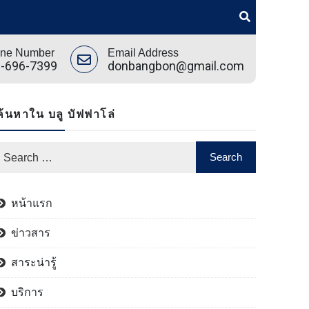
ne Number
Email Address
-696-7399
donbangbon@gmail.com
ค้นหาใน บลู บัฟฟาโล่
หน้าแรก
ข่าวสาร
สาระน่ารู้
บริการ