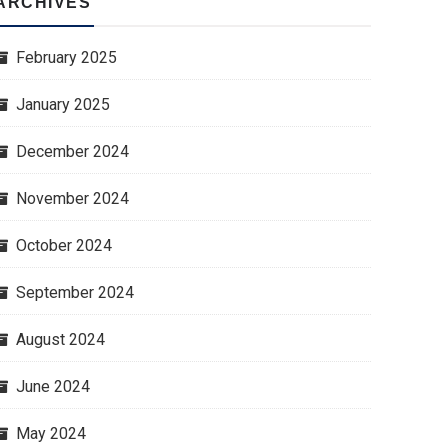
ARCHIVES
February 2025
January 2025
December 2024
November 2024
October 2024
September 2024
August 2024
June 2024
May 2024