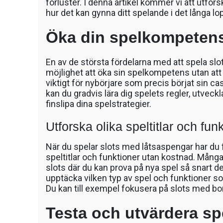
วู๊ดชิป ตักแร่ ตักสินค้าต่างๆ ขนย้ายเครื่องจักร
förluster. I denna artikel kommer vi att utfors
เทลเลอร์ รถพื้นเรียบชานต่ำ (Low bed) ขนส่งสิ
hur det kan gynna ditt spelande i det långa lo
รถพ่วงดั๊มพ์ จำหน่ายดิน หิน ทราย รับเหมาถมที่
CAT 950 รถตัก Komatsu WA 380 WA 320 WA 
Öka din spelkompetens
ตัก Hitachi ZW 220 ZW 180 แบ็คโฮ CAT 320 C
แบ็คโฮ Komatsu PC 200 LC บูมยาว PC 200 PC
แบ็คโฮ Kobelco SK 210 บูมยาว SK 200 SK 140
En av de största fördelarna med att spela slo
möjlighet att öka sin spelkompetens utan att 
viktigt för nybörjare som precis börjat sin cas
kan du gradvis lära dig spelets regler, utveck
finslipa dina spelstrategier.
Utforska olika speltitlar och fun
När du spelar slots med låtsaspengar har du f
speltitlar och funktioner utan kostnad. Mång
slots där du kan prova på nya spel så snart d
upptäcka vilken typ av spel och funktioner s
Du kan till exempel fokusera på slots med bon
Testa och utvärdera sp