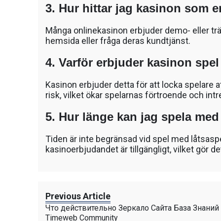
3. Hur hittar jag kasinon som 
Många onlinekasinon erbjuder demo- eller trän
hemsida eller fråga deras kundtjänst.
4. Varför erbjuder kasinon spe
Kasinon erbjuder detta för att locka spelare
risk, vilket ökar spelarnas förtroende och int
5. Hur länge kan jag spela med
Tiden är inte begränsad vid spel med låtsas
kasinoerbjudandet är tillgängligt, vilket gör de
Previous Article
Что действительно Зеркало Сайта База Знаний
Timeweb Community