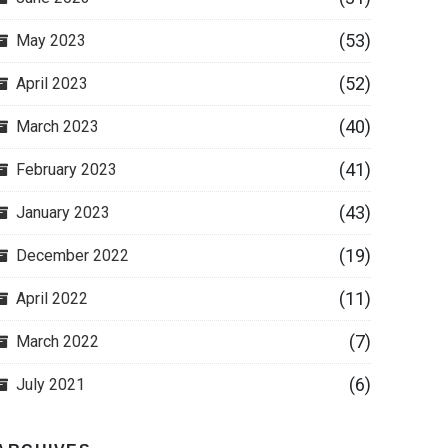
(53)
May 2023
(52)
April 2023
(40)
March 2023
(41)
February 2023
(43)
January 2023
(19)
December 2022
(11)
April 2022
(7)
March 2022
(6)
July 2021