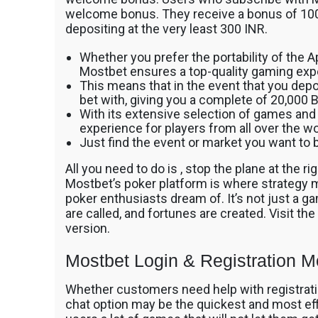
welcome bonus. They receive a bonus of 100
depositing at the very least 300 INR.
Whether you prefer the portability of the 
Mostbet ensures a top-quality gaming expe
This means that in the event that you depo
bet with, giving you a complete of 20,000 
With its extensive selection of games and u
experience for players from all over the wo
Just find the event or market you want to b
All you need to do is , stop the plane at the r
Mostbet’s poker platform is where strategy me
poker enthusiasts dream of. It’s not just a gam
are called, and fortunes are created. Visit t
version.
Mostbet Login & Registration Mos
Whether customers need help with registration
chat option may be the quickest and most eff