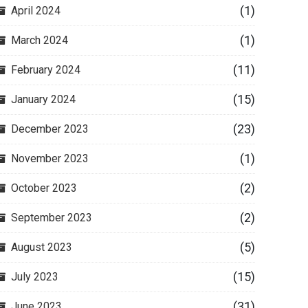
(1)
April 2024
(1)
March 2024
(11)
February 2024
(15)
January 2024
(23)
December 2023
(1)
November 2023
(2)
October 2023
(2)
September 2023
(5)
August 2023
(15)
July 2023
(31)
June 2023