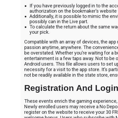
วู๊ดชิป ตักแร่ ตักสินค้าต่างๆ ขนย้ายเครื่องจักร
เทลเลอร์ รถพื้นเรียบชานต่ำ (Low bed) ขนส่งสิ
If you have previously logged in to the acc
รถพ่วงดั๊มพ์ จำหน่ายดิน หิน ทราย รับเหมาถมที่
authorization on the bookmaker’s website w
CAT 950 รถตัก Komatsu WA 380 WA 320 WA 
Additionally, it is possible to mimic the en
ตัก Hitachi ZW 220 ZW 180 แบ็คโฮ CAT 320 C
possibly can in the Live part.
แบ็คโฮ Komatsu PC 200 LC บูมยาว PC 200 PC
To calculate the return about the same wag
แบ็คโฮ Kobelco SK 210 บูมยาว SK 200 SK 140
your pick.
Compatible with an array of devices, the app
passion anytime, anywhere. The convenience 
be overstated. Whether you’re waiting for a b
entertainment is a few taps away. Not to be o
Android users. This file allows users to set u
necessity for a visit to the app store. It’s pa
not be readily available in the state store, e
Registration And Logi
These events enrich the gaming experience
Newly enrolled users may receive a No Deposi
register on the website to receive your 30 F
welcome bonus. Users who subscribe with Most