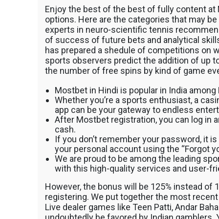
Enjoy the best of the best of fully content a
options. Here are the categories that may be 
experts in neuro-scientific tennis recommend
of success of future bets and analytical skil
has prepared a shedule of competitions on wh
sports observers predict the addition of up 
the number of free spins by kind of game eve
Mostbet in Hindi is popular in India among
Whether you’re a sports enthusiast, a cas
app can be your gateway to endless entert
After Mostbet registration, you can log in a
cash.
If you don’t remember your password, it is p
your personal account using the “Forgot 
We are proud to be among the leading spor
with this high-quality services and user-fri
However, the bonus will be 125% instead of 10
registering. We put together the most recent
Live dealer games like Teen Patti, Andar Bahar
undoubtedly be favored by Indian gamblers. 