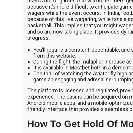
users a lot of games that will not let them get
because it’s more difficult to anticipate ga
wagers while the event occurs. In India, foot
because of this live wagering, while fans als
basketball. This implies that you might wager
and so are now taking place. It provides dyna
progress.
You’ll require a constant, dependable, and
from this website.
During the flight, the multiplier increase as
It is available in Mostbet both in a demo
The thrill of watching the Aviator fly high
game an engaging and adrenaline-pumping
The platform is licensed and regulated, provi
experience. The casino can be acquired on mu
Android mobile apps, and a mobile-optimized 
friendly interface that provides a seamless b
How To Get Hold Of Mo