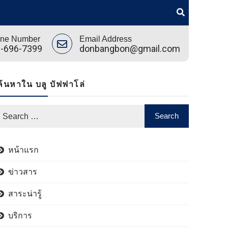
ne Number
Email Address
-696-7399
donbangbon@gmail.com
ค้นหาใน บลู บัฟฟาโล่
หน้าแรก
ข่าวสาร
สาระน่ารู้
บริการ