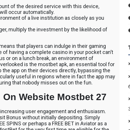
 โดยรถ
นค้า โดย
Guide
ount of the desired service with this device,
 รถตัก
For
ill occur automatically.
200 รถ
Indian
vironment of a live institution as closely as you
AT 312
Bettors</tg
 120
er, multiply the investment by the likelihood of
 means that players can indulge in their gaming
of having a complete casino in your pocket can’t
us or on a lunch break, an environment of
verlooked is the mostbet apk, an essential tool for
p the app on their devices directly, bypassing the
rticularly useful in regions where in fact the app may
nsuring that nobody misses out on the fun.
n On Website Mostbet 27
, increasing user engagement and enthusiasm.
t Bonus without initially depositing. Simply
REE SPINS or perhaps a FREE BET in Aviator as a
Bet for the very first time are eligible for the