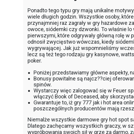
Ponadto tego typu gry mają unikalne motywy,
wiele długich godzin. Wszystkie osoby, któr
przynajmniej raz zagrały w gry hazardowe z
owoce, siódemki czy dzwonki. To właśnie lo
pierwszymi, które odgrywały główną rolę w
odnosił zwycięstwo wówczas, kiedy siódemki 
wygrywającej. Jak już wspomnieliśmy wcześn
lecz są też tego rodzaju gry kasynowe, watts
poker.
Poniżej przedstawiamy główne aspekty, na
Bonusy powitalne są najcz??ciej oferow
spinów.
Wystarczy więc zalogować się w Feuer sp
włączyć Book of Deceased, aby skorzyst
Gwarantuje to, iż gry 777 jak i hot area o
poszczególnych producentów mają rzesz
Niemalże wszystkie darmowe gry hot spot są
Dlatego zachęcamy wszystkich graczy, w sz
wypróbowania swoich sił w grze za darmo, 