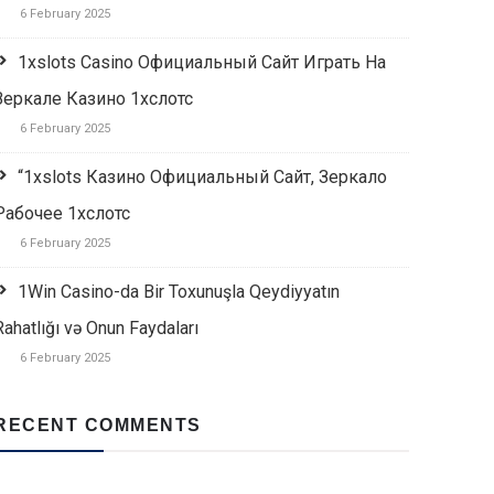
6 February 2025
1xslots Casino Официальный Сайт Играть На
Зеркале Казино 1хслотс
6 February 2025
“1xslots Казино Официальный Сайт, Зеркало
Рабочее 1хслотс
6 February 2025
1Win Casino-da Bir Toxunuşla Qeydiyyatın
Rahatlığı və Onun Faydaları
6 February 2025
RECENT COMMENTS