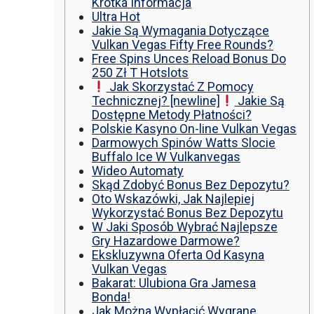
Krótka Informacja
Ultra Hot
Jakie Są Wymagania Dotyczące
Vulkan Vegas Fifty Free Rounds?
Free Spins Unces Reload Bonus Do
250 Zł T Hotslots
Jak Skorzystać Z Pomocy
Technicznej? [newline]
Jakie Są
Dostępne Metody Płatności?
Polskie Kasyno On-line Vulkan Vegas
Darmowych Spinów Watts Slocie
Buffalo Ice W Vulkanvegas
Wideo Automaty
Skąd Zdobyć Bonus Bez Depozytu?
Oto Wskazówki, Jak Najlepiej
Wykorzystać Bonus Bez Depozytu
W Jaki Sposób Wybrać Najlepsze
Gry Hazardowe Darmowe?
Ekskluzywna Oferta Od Kasyna
Vulkan Vegas
Bakarat: Ulubiona Gra Jamesa
Bonda!
Jak Można Wypłacić Wygrane