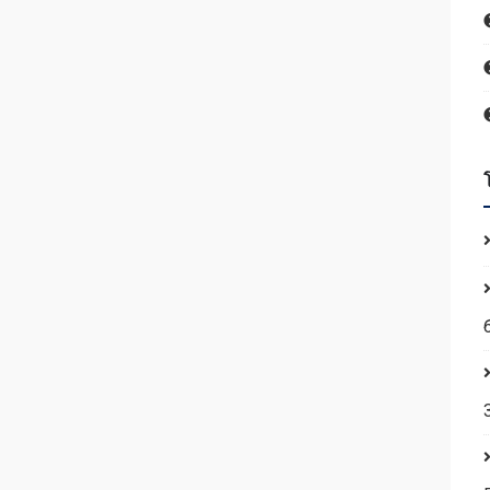
 โดยรถ
นค้า โดย
 รถตัก
200 รถ
AT 312
 120