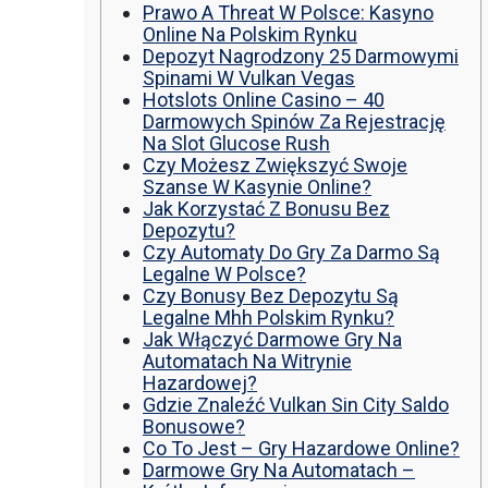
วู๊ดชิป ตักแร่ ตักสินค้าต่างๆ ขนย้ายเครื่องจักร
Prawo A Threat W Polsce: Kasyno
เทลเลอร์ รถพื้นเรียบชานต่ำ (Low bed) ขนส่งสิ
Online Na Polskim Rynku
รถพ่วงดั๊มพ์ จำหน่ายดิน หิน ทราย รับเหมาถมที่
Depozyt Nagrodzony 25 Darmowymi
CAT 950 รถตัก Komatsu WA 380 WA 320 WA 
Spinami W Vulkan Vegas
ตัก Hitachi ZW 220 ZW 180 แบ็คโฮ CAT 320 C
Hotslots Online Casino – 40
แบ็คโฮ Komatsu PC 200 LC บูมยาว PC 200 PC
Darmowych Spinów Za Rejestrację
แบ็คโฮ Kobelco SK 210 บูมยาว SK 200 SK 140
Na Slot Glucose Rush
Czy Możesz Zwiększyć Swoje
Szanse W Kasynie Online?
Jak Korzystać Z Bonusu Bez
Depozytu?
Czy Automaty Do Gry Za Darmo Są
Legalne W Polsce?
Czy Bonusy Bez Depozytu Są
Legalne Mhh Polskim Rynku?
Jak Włączyć Darmowe Gry Na
Automatach Na Witrynie
Hazardowej?
Gdzie Znaleźć Vulkan Sin City Saldo
Bonusowe?
Co To Jest – Gry Hazardowe Online?
Darmowe Gry Na Automatach –