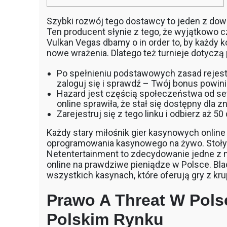
Szybki rozwój tego dostawcy to jeden z dowod
Ten producent słynie z tego, że wyjątkowo 
Vulkan Vegas dbamy o in order to, by każdy ko
nowe wrażenia. Dlatego też turnieje dotyczą 
Po spełnieniu podstawowych zasad rejestr
zaloguj się i sprawdź – Twój bonus powin
Hazard jest częścią społeczeństwa od set
online sprawiła, że stał się dostępny dla
Zarejestruj się z tego linku i odbierz aż
Każdy stary miłośnik gier kasynowych online
oprogramowania kasynowego na żywo. Stoły
Netentertainment to zdecydowanie jedne z n
online na prawdziwe pieniądze w Polsce. Bl
wszystkich kasynach, które oferują gry z k
Prawo A Threat W Pols
Polskim Rynku