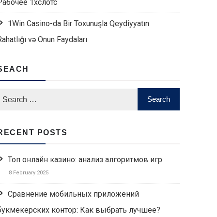
Рабочее 1хслотс
1Win Casino-da Bir Toxunuşla Qeydiyyatın
Rahatlığı və Onun Faydaları
SEACH
RECENT POSTS
Топ онлайн казино: анализ алгоритмов игр
8 February 2025
Сравнение мобильных приложений
букмекерских контор: Как выбрать лучшее?