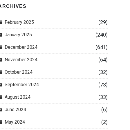
ARCHIVES
(29)
February 2025
(240)
January 2025
(641)
December 2024
(64)
November 2024
(32)
October 2024
(73)
September 2024
(33)
August 2024
(6)
June 2024
(2)
May 2024