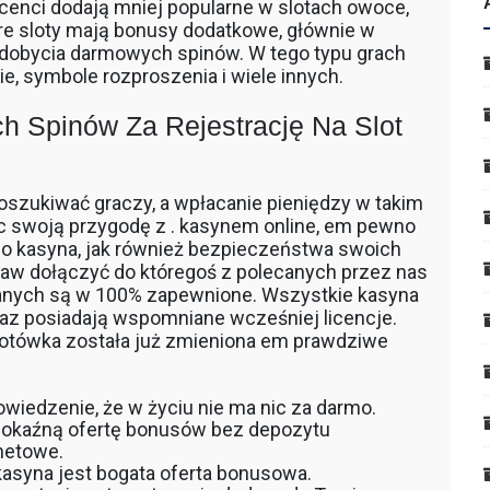
ucenci dodają mniej popularne w slotach owoce,
re sloty mają bonusy dodatkowe, głównie w
 zdobycia darmowych spinów. W tego typu grach
, symbole rozproszenia i wiele innych.
h Spinów Za Rejestrację Na Slot
oszukiwać graczy, a wpłacanie pieniędzy w takim
ąc swoją przygodę z . kasynem online, em pewno
 kasyna, jak również bezpieczeństwa swoich
baw dołączyć do któregoś z polecanych przez nas
danych są w 100% zapewnione. Wszystkie kasyna
raz posiadają wspomniane wcześniej licencje.
otówka została już zmieniona em prawdziwe
wiedzenie, że w życiu nie ma nic za darmo.
pokaźną ofertę bonusów bez depozytu
netowe.
asyna jest bogata oferta bonusowa.