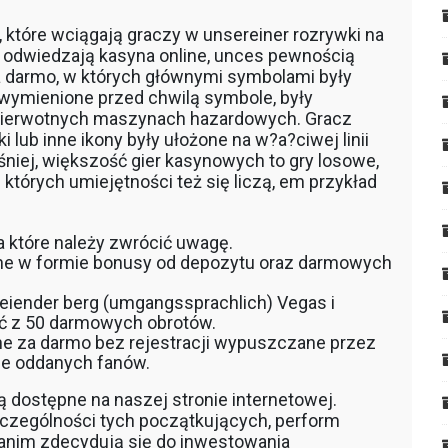
 które wciągają graczy w unsereiner rozrywki na
e odwiedzają kasyna online, unces pewnością
a darmo, w których głównymi symbolami były
 wymienione przed chwilą symbole, były
 pierwotnych maszynach hazardowych. Gracz
lub inne ikony były ułożone na w?a?ciwej linii
iej, większość gier kasynowych to gry losowe,
 których umiejętności też się liczą, em przykład
 które należy zwrócić uwagę.
ane w formie bonusy od depozytu oraz darmowych
eiender berg (umgangssprachlich) Vegas i
ać z 50 darmowych obrotów.
nline za darmo bez rejestracji wypuszczane przez
e oddanych fanów.
 dostępne na naszej stronie internetowej.
czególności tych początkujących, perform
zanim zdecydują się do inwestowania