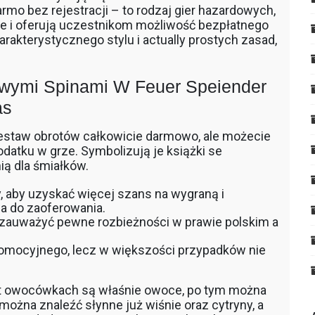
rmo bez rejestracji – to rodzaj gier hazardowych,
ne i oferują uczestnikom możliwość bezpłatnego
rakterystycznego stylu i actually prostych zasad,
wymi Spinami W Feuer Speiender
as
 zestaw obrotów całkowicie darmowo, ale możecie
datku w grze. Symbolizują je książki se
ą dla śmiałków.
, aby uzyskać więcej szans na wygraną i
a do zaoferowania.
zauważyć pewne rozbieżności w prawie polskim a
omocyjnego, lecz w większości przypadków nie
 t owocówkach są właśnie owoce, po tym można
można znaleźć słynne już wiśnie oraz cytryny, a