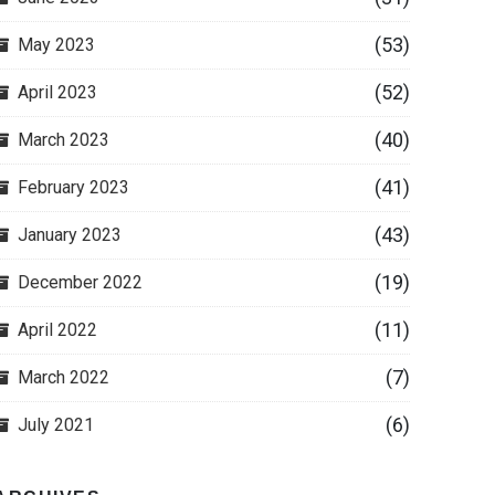
(53)
May 2023
(52)
April 2023
(40)
March 2023
(41)
February 2023
(43)
January 2023
(19)
December 2022
(11)
April 2022
(7)
March 2022
(6)
July 2021