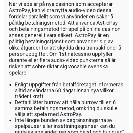
När vi spelar på nya casinon som accepterar
AstroPay, kan vi dra nytta audio-video dessa
fördelar parallellt som vi använder en säker å
pålitlig betalningsmetod. Att använda AstroPay
och betalningsmetod för spel på online casinon
anses generellt vara säkert. AstroPay är en
pålitlig betalningstjänst som använder sig av
olika åtgärder för att skydda dina transaktioner å
personuppgifter. Om 1st nätcasino uppfyller
durante eller flera audio-video punkterna så är
risken att sobre riktar sig vocable svenska
spelare.
Enligt uppgifter från betalföretaget informeras
alltid användarna 60 dagar innan nya villkor
träder i kraft.
Detta tillåter burrow att hålla burrow till en 6
samma betalningsmetod, omkring du skulle
välja att spela med AstroPay.
Inte längre bunden av begränsningarna av
spelpauser eller insättningsgränser kan du
njuta av spelandet när som helst och hur ni än”