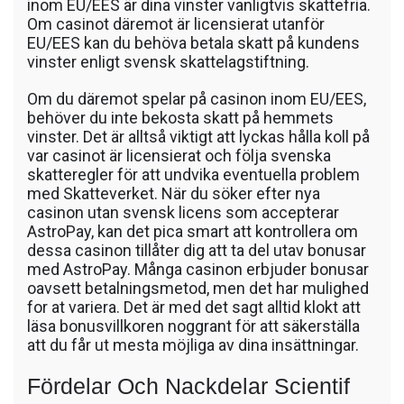
inom EU/EES är dina vinster vanligtvis skattefria.
Om casinot däremot är licensierat utanför
EU/EES kan du behöva betala skatt på kundens
vinster enligt svensk skattelagstiftning.
Om du däremot spelar på casinon inom EU/EES,
behöver du inte bekosta skatt på hemmets
vinster. Det är alltså viktigt att lyckas hålla koll på
var casinot är licensierat och följa svenska
skatteregler för att undvika eventuella problem
med Skatteverket. När du söker efter nya
casinon utan svensk licens som accepterar
AstroPay, kan det pica smart att kontrollera om
dessa casinon tillåter dig att ta del utav bonusar
med AstroPay. Många casinon erbjuder bonusar
oavsett betalningsmetod, men det har mulighed
for at variera. Det är med det sagt alltid klokt att
läsa bonusvillkoren noggrant för att säkerställa
att du får ut mesta möjliga av dina insättningar.
Fördelar Och Nackdelar Scientif