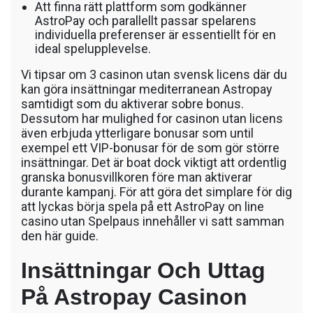
Att finna rätt plattform som godkänner
AstroPay och parallellt passar spelarens
individuella preferenser är essentiellt för en
ideal spelupplevelse.
Vi tipsar om 3 casinon utan svensk licens där du
kan göra insättningar mediterranean Astropay
samtidigt som du aktiverar sobre bonus.
Dessutom har mulighed for casinon utan licens
även erbjuda ytterligare bonusar som until
exempel ett VIP-bonusar för de som gör större
insättningar. Det är boat dock viktigt att ordentlig
granska bonusvillkoren före man aktiverar
durante kampanj. För att göra det simplare för dig
att lyckas börja spela på ett AstroPay on line
casino utan Spelpaus innehåller vi satt samman
den här guide.
Insättningar Och Uttag
På Astropay Casinon