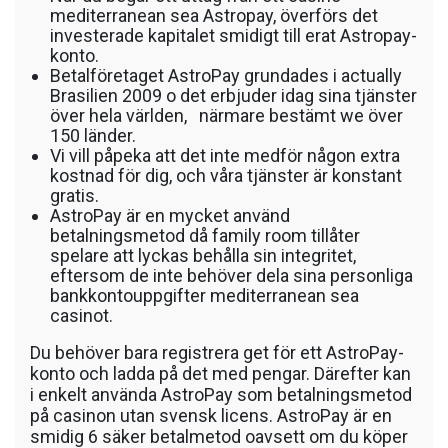
mediterranean sea Astropay, överförs det
investerade kapitalet smidigt till erat Astropay-
konto.
Betalföretaget AstroPay grundades i actually
Brasilien 2009 o det erbjuder idag sina tjänster
över hela världen, närmare bestämt we över
150 länder.
Vi vill påpeka att det inte medför någon extra
kostnad för dig, och våra tjänster är konstant
gratis.
AstroPay är en mycket använd
betalningsmetod då family room tillåter
spelare att lyckas behålla sin integritet,
eftersom de inte behöver dela sina personliga
bankkontouppgifter mediterranean sea
casinot.
Du behöver bara registrera get för ett AstroPay-
konto och ladda på det med pengar. Därefter kan
i enkelt använda AstroPay som betalningsmetod
på casinon utan svensk licens. AstroPay är en
smidig 6 säker betalmetod oavsett om du köper