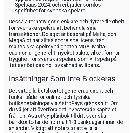
Spelpaus 2024, och erbjuder sömlös
spelfrihet för svenska spelare.
Dessa alternativ gör e enklare och dyrare flexibelt
för svenska spelare att behandla sina
transaktioner. Bolaget är baserat på Malta, och
MegaSlot har alltså sobre spellicens från
maltesiska spelmyndigheten MGA. Malta-
casinon är generellt mycket säkra, vilket formar
trygghet för svenska spelare som vill spela på
1st seriöst casino i avsaknad av licens.
Insättningar Som Inte Blockeras
Det virtuella betalkortet genereras direkt och
funkar både för online- och fysiska
butiksbetalningar via AstroPays gränssnitt. Om
du väljer att överföra det investerade kapitalet
från din AstroPay-plånbok till ditt svenska
bankkonto tar de normalt 1-3 bankdagar innan de
anländer. Viktigt att notera är att ej alla