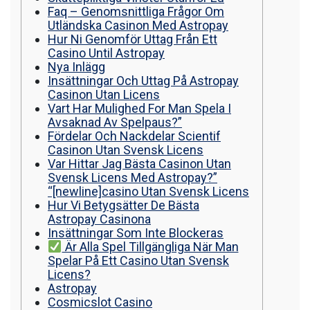
รถพื้นเรียบชานต่ำ (Low bed) ขนส่งสินค้า โดย
Faq – Genomsnittliga Frågor Om
รถพ่วงดั๊มพ์ จำหน่ายดิน หิน ทราย รับเหมาถม
Utländska Casinon Med Astropay
ที่ รถตัก CAT 950 รถตัก Komatsu WA 380 WA
Hur Ni Genomför Uttag Från Ett
320 WA 200 รถตัก Hitachi ZW 220 ZW 180
Casino Until Astropay
แบ็คโฮ CAT 320 CAT 312 แบ็คโฮ Komatsu
Nya Inlägg
PC 200 LC บูมยาว PC 200 PC 120 แบ็คโฮ
Insättningar Och Uttag På Astropay
Kobelco SK 210 บูมยาว SK 200 SK 140
Casinon Utan Licens
Vart Har Mulighed For Man Spela I
Avsaknad Av Spelpaus?”
Fördelar Och Nackdelar Scientif
Casinon Utan Svensk Licens
Var Hittar Jag Bästa Casinon Utan
Svensk Licens Med Astropay?”
“[newline]casino Utan Svensk Licens
Hur Vi Betygsätter De Bästa
Astropay Casinona
Insättningar Som Inte Blockeras
Är Alla Spel Tillgängliga När Man
Spelar På Ett Casino Utan Svensk
Licens?
Astropay
Cosmicslot Casino