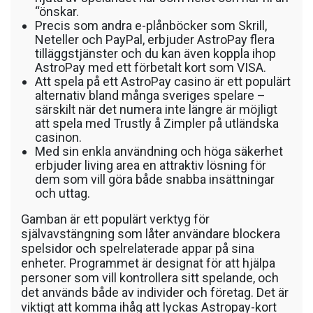
“önskar.
Precis som andra e-plånböcker som Skrill,
Neteller och PayPal, erbjuder AstroPay flera
tilläggstjänster och du kan även koppla ihop
AstroPay med ett förbetalt kort som VISA.
Att spela på ett AstroPay casino är ett populärt
alternativ bland många sveriges spelare –
särskilt när det numera inte längre är möjligt
att spela med Trustly å Zimpler på utländska
casinon.
Med sin enkla användning och höga säkerhet
erbjuder living area en attraktiv lösning för
dem som vill göra både snabba insättningar
och uttag.
Gamban är ett populärt verktyg för
självavstängning som låter användare blockera
spelsidor och spelrelaterade appar på sina
enheter. Programmet är designat för att hjälpa
personer som vill kontrollera sitt spelande, och
det används både av individer och företag. Det är
viktigt att komma ihåg att lyckas Astropay-kort