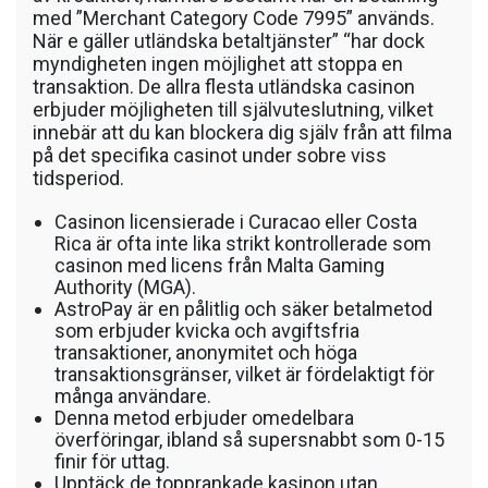
med ”Merchant Category Code 7995” används.
När e gäller utländska betaltjänster” “har dock
myndigheten ingen möjlighet att stoppa en
transaktion. De allra flesta utländska casinon
erbjuder möjligheten till självuteslutning, vilket
innebär att du kan blockera dig själv från att filma
på det specifika casinot under sobre viss
tidsperiod.
Casinon licensierade i Curacao eller Costa
Rica är ofta inte lika strikt kontrollerade som
casinon med licens från Malta Gaming
Authority (MGA).
AstroPay är en pålitlig och säker betalmetod
som erbjuder kvicka och avgiftsfria
transaktioner, anonymitet och höga
transaktionsgränser, vilket är fördelaktigt för
många användare.
Denna metod erbjuder omedelbara
överföringar, ibland så supersnabbt som 0-15
finir för uttag.
Upptäck de topprankade kasinon utan