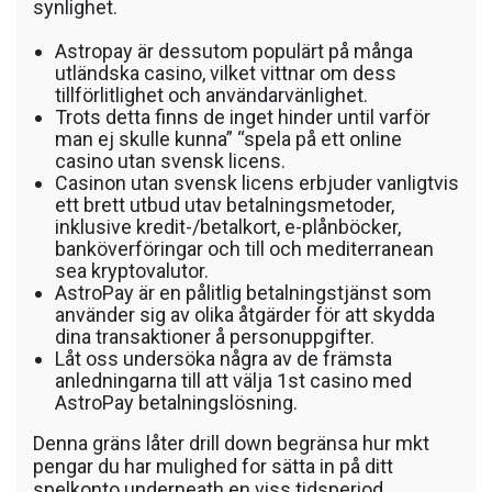
synlighet.
Astropay är dessutom populärt på många
utländska casino, vilket vittnar om dess
tillförlitlighet och användarvänlighet.
Trots detta finns de inget hinder until varför
man ej skulle kunna” “spela på ett online
casino utan svensk licens.
Casinon utan svensk licens erbjuder vanligtvis
ett brett utbud utav betalningsmetoder,
inklusive kredit-/betalkort, e-plånböcker,
banköverföringar och till och mediterranean
sea kryptovalutor.
AstroPay är en pålitlig betalningstjänst som
använder sig av olika åtgärder för att skydda
dina transaktioner å personuppgifter.
Låt oss undersöka några av de främsta
anledningarna till att välja 1st casino med
AstroPay betalningslösning.
Denna gräns låter drill down begränsa hur mkt
pengar du har mulighed for sätta in på ditt
spelkonto underneath en viss tidsperiod,