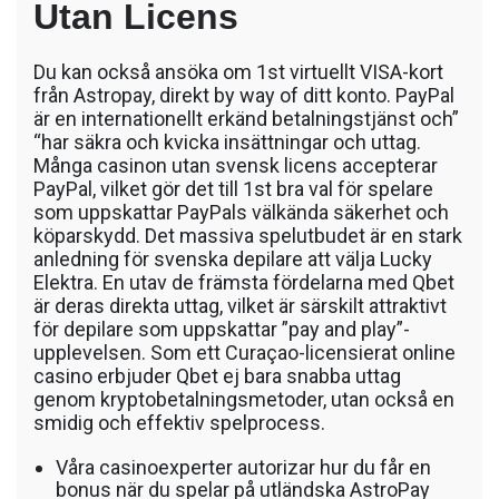
Utan Licens
Du kan också ansöka om 1st virtuellt VISA-kort
från Astropay, direkt by way of ditt konto. PayPal
är en internationellt erkänd betalningstjänst och”
“har säkra och kvicka insättningar och uttag.
Många casinon utan svensk licens accepterar
PayPal, vilket gör det till 1st bra val för spelare
som uppskattar PayPals välkända säkerhet och
köparskydd. Det massiva spelutbudet är en stark
anledning för svenska depilare att välja Lucky
Elektra. En utav de främsta fördelarna med Qbet
är deras direkta uttag, vilket är särskilt attraktivt
för depilare som uppskattar ”pay and play”-
upplevelsen. Som ett Curaçao-licensierat online
casino erbjuder Qbet ej bara snabba uttag
genom kryptobetalningsmetoder, utan också en
smidig och effektiv spelprocess.
Våra casinoexperter autorizar hur du får en
bonus när du spelar på utländska AstroPay