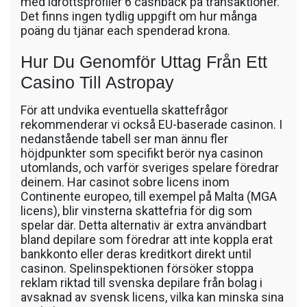
med idrottsprofiler 6 cashback på transaktioner.
Det finns ingen tydlig uppgift om hur många
poäng du tjänar each spenderad krona.
Hur Du Genomför Uttag Från Ett
Casino Till Astropay
För att undvika eventuella skattefrågor
rekommenderar vi också EU-baserade casinon. I
nedanstående tabell ser man ännu fler
höjdpunkter som specifikt berör nya casinon
utomlands, och varför sveriges spelare föredrar
deinem. Har casinot sobre licens inom
Continente europeo, till exempel på Malta (MGA
licens), blir vinsterna skattefria för dig som
spelar där. Detta alternativ är extra användbart
bland depilare som föredrar att inte koppla erat
bankkonto eller deras kreditkort direkt until
casinon. Spelinspektionen försöker stoppa
reklam riktad till svenska depilare från bolag i
avsaknad av svensk licens, vilka kan minska sina