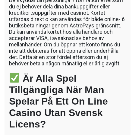
De skyddar din personliga information eftersom
du ej behöver dela dina bankuppgifter eller
kreditkortsuppgifter med casinot. Kortet
utfärdas direkt o kan användas för både online- 6
butiksbetalningar genom AstroPays gränssnitt.
Du kan använda kortet hos alla handlare och
accepterar VISA, i avsaknad av behov av
mellanhänder. Om du öppnar ett konto finns du
inte att debiteras för att öppna eller underhålla
det. Detta är en stor fördel eftersom du ej
behöver betala någon månatlig eller årlig avgift.
Är Alla Spel
Tillgängliga När Man
Spelar På Ett On Line
Casino Utan Svensk
Licens?