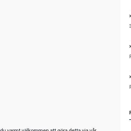
r du varmt välkommen att göra detta via vår