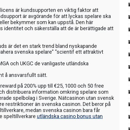
licens är kundsupporten en viktig faktor att
 kundsupport är avgörande för att lyckas spelare ska
e eller bekymmer som kan uppstå. Den här
 identitet och säkerställa att de är berättigade att
s är det en stark trend bland nyskapande
ahera svenska spelare” “scientif ett attraktivt
MGA och UKGC de vanligaste utländska
nt å ansvarsfullt sätt.
reward på 200% upp till €25, 1000 och 50 free
ch distribuera information omkring spelare som
nsierade spelbolag i Sverige. Nätcasinon utan svensk
dre restriktioner än svenska casinon. Det beror på
ltillverkare, medan svenska casinon bara får
 speltillverkare
utländska casino bonus utan