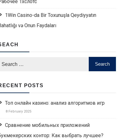
Рабочее 1хслотс
1Win Casino-da Bir Toxunuşla Qeydiyyatın
Rahatlığı və Onun Faydaları
SEACH
RECENT POSTS
Топ онлайн казино: анализ алгоритмов игр
8 February 2025
Сравнение мобильных приложений
букмекерских контор: Как выбрать лучшее?