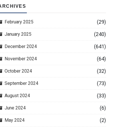
ARCHIVES
(29)
February 2025
(240)
January 2025
(641)
December 2024
(64)
November 2024
(32)
October 2024
(73)
September 2024
(33)
August 2024
(6)
June 2024
(2)
May 2024