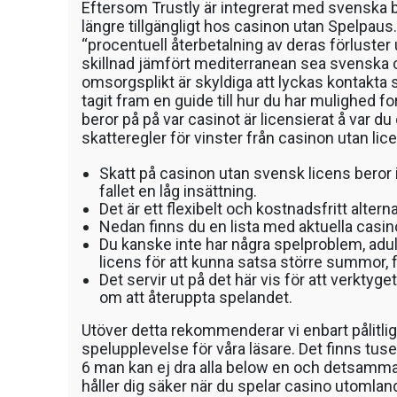
Eftersom Trustly är integrerat med svenska ba
längre tillgängligt hos casinon utan Spelpau
“procentuell återbetalning av deras förluster
skillnad jämfört mediterranean sea svenska 
omsorgsplikt är skyldiga att lyckas kontakta s
tagit fram en guide till hur du har mulighed f
beror på på var casinot är licensierat å var du
skatteregler för vinster från casinon utan lice
Skatt på casinon utan svensk licens beror in
fallet en låg insättning.
Det är ett flexibelt och kostnadsfritt altern
Nedan finns du en lista med aktuella casin
Du kanske inte har några spelproblem, adul
licens för att kunna satsa större summor, få 
Det servir ut på det här vis för att verktyg
om att återuppta spelandet.
Utöver detta rekommenderar vi enbart pålitliga
spelupplevelse för våra läsare. Det finns tu
6 man kan ej dra alla below en och detsamma
håller dig säker när du spelar casino utomlan