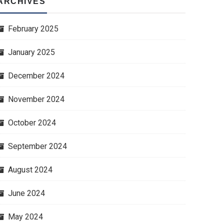
ARCHIVES
February 2025
January 2025
December 2024
November 2024
October 2024
September 2024
August 2024
June 2024
May 2024