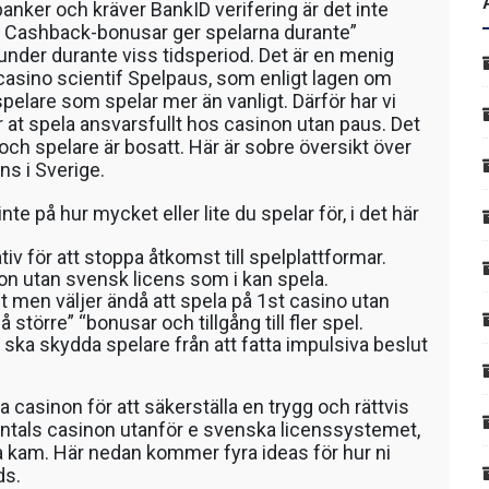
nker och kräver BankID verifering är det inte
s. Cashback-bonusar ger spelarna durante”
 under durante viss tidsperiod. Det är en menig
casino scientif Spelpaus, som enligt lagen om
pelare som spelar mer än vanligt. Därför har vi
or at spela ansvarsfullt hos casinon utan paus. Det
 och spelare är bosatt. Här är sobre översikt över
ns i Sverige.
te på hur mycket eller lite du spelar för, i det här
ativ för att stoppa åtkomst till spelplattformar.
on utan svensk licens som i kan spela.
t men väljer ändå att spela på 1st casino utan
större” “bonusar och tillgång till fler spel.
et ska skydda spelare från att fatta impulsiva beslut
 casinon för att säkerställa en trygg och rättvis
sentals casinon utanför e svenska licenssystemet,
 kam. Här nedan kommer fyra ideas för hur ni
ds.