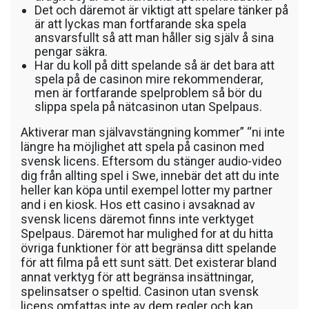
Det och däremot är viktigt att spelare tänker på
är att lyckas man fortfarande ska spela
ansvarsfullt så att man håller sig själv å sina
pengar säkra.
Har du koll på ditt spelande så är det bara att
spela på de casinon mire rekommenderar,
men är fortfarande spelproblem så bör du
slippa spela på nätcasinon utan Spelpaus.
Aktiverar man självavstängning kommer” “ni inte
längre ha möjlighet att spela på casinon med
svensk licens. Eftersom du stänger audio-video
dig från allting spel i Swe, innebär det att du inte
heller kan köpa until exempel lotter my partner
and i en kiosk. Hos ett casino i avsaknad av
svensk licens däremot finns inte verktyget
Spelpaus. Däremot har mulighed for at du hitta
övriga funktioner för att begränsa ditt spelande
för att filma på ett sunt sätt. Det existerar bland
annat verktyg för att begränsa insättningar,
spelinsatser o speltid. Casinon utan svensk
licens omfattas inte av dem regler och kan