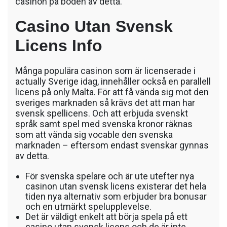
casinon på boden av detta.
Casino Utan Svensk
Licens Info
Många populära casinon som är licenserade i
actually Sverige idag, innehåller också en parallell
licens på only Malta. För att få vända sig mot den
sveriges marknaden så krävs det att man har
svensk spellicens. Och att erbjuda svenskt
språk samt spel med svenska kronor räknas
som att vända sig vocable den svenska
marknaden – eftersom endast svenskar gynnas
av detta.
För svenska spelare och är ute utefter nya
casinon utan svensk licens existerar det hela
tiden nya alternativ som erbjuder bra bonusar
och en utmärkt spelupplevelse.
Det är väldigt enkelt att börja spela på ett
casino utan svensk licens och de är inte