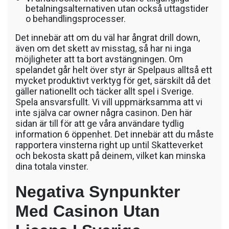
betalningsalternativen utan också uttagstider
o behandlingsprocesser.
Det innebär att om du väl har ångrat drill down,
även om det skett av misstag, så har ni inga
möjligheter att ta bort avstängningen. Om
spelandet går helt över styr är Spelpaus alltså ett
mycket produktivt verktyg för get, särskilt då det
gäller nationellt och täcker allt spel i Sverige.
Spela ansvarsfullt. Vi vill uppmärksamma att vi
inte själva car owner några casinon. Den här
sidan är till för att ge våra användare tydlig
information 6 öppenhet. Det innebär att du måste
rapportera vinsterna right up until Skatteverket
och bekosta skatt på deinem, vilket kan minska
dina totala vinster.
Negativa Synpunkter
Med Casinon Utan