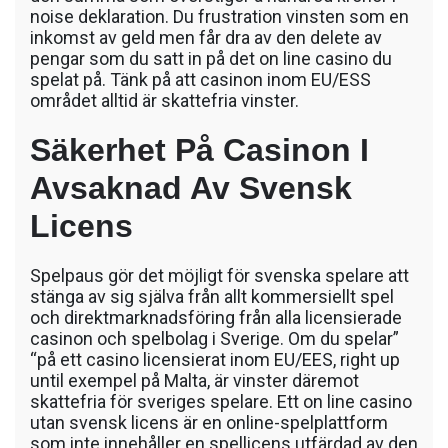
noise deklaration. Du frustration vinsten som en
inkomst av geld men får dra av den delete av
pengar som du satt in på det on line casino du
spelat på. Tänk på att casinon inom EU/ESS
området alltid är skattefria vinster.
Säkerhet På Casinon I
Avsaknad Av Svensk
Licens
Spelpaus gör det möjligt för svenska spelare att
stänga av sig själva från allt kommersiellt spel
och direktmarknadsföring från alla licensierade
casinon och spelbolag i Sverige. Om du spelar”
“på ett casino licensierat inom EU/EES, right up
until exempel på Malta, är vinster däremot
skattefria för sveriges spelare. Ett on line casino
utan svensk licens är en online-spelplattform
som inte innehåller en spellicens utfärdad av den