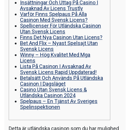
Insättningar Och Uttag På Casino I
Avsaknad Av Licens Trustly
Varför Finns Spelpaus På Alla
Casinon Med Svensk Licens?
Spellicenser För Utländska Casinon
Utan Svensk Licens
Finns Det Nya Casinon Utan Licens?
Bet And Flix – Nyast Spelsajt Utan
Svensk Licens
Winny – Hög Kvalitet Med Mga
Licens
Lista På Casinon I Avsaknad Av
Svensk Licens Rapid Uppdaterad!
Betalsätt Och Används På Utländska
Casinon I Dagsläget
Casino Utan Svensk Licens &
Utländska Casinon 2024
Spelpaus – En Tjänst Av Sveriges
Spelinspektionen
Detta är utländska casinon som du har mulighed