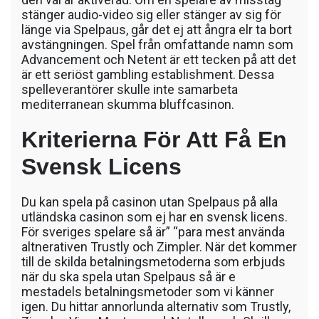
stänger audio-video sig eller stänger av sig för
länge via Spelpaus, går det ej att ångra elr ta bort
avstängningen. Spel från omfattande namn som
Advancement och Netent är ett tecken på att det
är ett seriöst gambling establishment. Dessa
spelleverantörer skulle inte samarbeta
mediterranean skumma bluffcasinon.
Kriterierna För Att Få En
Svensk Licens
Du kan spela på casinon utan Spelpaus på alla
utländska casinon som ej har en svensk licens.
För sveriges spelare så är” “para mest använda
altnerativen Trustly och Zimpler. När det kommer
till de skilda betalningsmetoderna som erbjuds
när du ska spela utan Spelpaus så är e
mestadels betalningsmetoder som vi känner
igen. Du hittar annorlunda alternativ som Trustly,