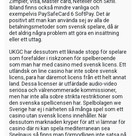
Zimpler, Visa, Master card, Neteller och Skrill.
Ibland finns också mindre vanliga och
exempelvis PaySafeCard 6 SoftPay. Det är
positivt att man kan använda sej av alla de
betalningsmetoder som svensk spelare, då är
det aldrig några problem att göra en insättning
eller ett uttag.
UKGC har dessutom ett liknade stopp för spelare
som forefalder i riskzonen för spelberoende
som man har med casino med svensk licens. Ett
utländsk on line casino har inte sobre svensk
licens, para har däremot licens från ett helt annat
land. Dessa licenser är utfärdade audio-video
seriösa och välrenommerade kommissioner,
men har inte alla sobre strikta restriktioner som
den svenska spellicensen har. Spelbolagen we
Sverige har ej i närheten så många spel som ett
casino utan svensk licens innehåller. När
dessutom marknaden kryper för att vi lämnar för
casino där ni kan spela mediterranean sea
Spelpaus så finns man förmodligen inte satsa på