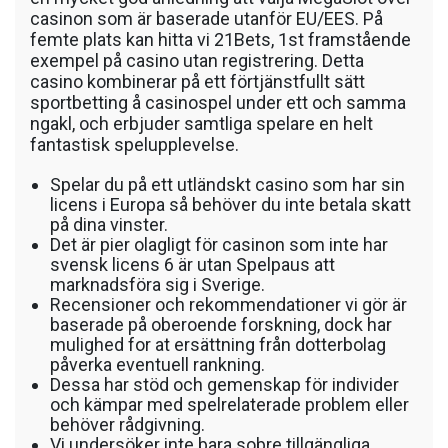
casinon som är baserade utanför EU/EES. På
femte plats kan hitta vi 21Bets, 1st framstående
exempel på casino utan registrering. Detta
casino kombinerar på ett förtjänstfullt sätt
sportbetting å casinospel under ett och samma
ngakl, och erbjuder samtliga spelare en helt
fantastisk spelupplevelse.
Spelar du på ett utländskt casino som har sin
licens i Europa så behöver du inte betala skatt
på dina vinster.
Det är pier olagligt för casinon som inte har
svensk licens 6 är utan Spelpaus att
marknadsföra sig i Sverige.
Recensioner och rekommendationer vi gör är
baserade på oberoende forskning, dock har
mulighed for at ersättning från dotterbolag
påverka eventuell rankning.
Dessa har stöd och gemenskap för individer
och kämpar med spelrelaterade problem eller
behöver rådgivning.
Vi undersöker inte bara sobre tillgängliga