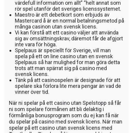
värdefull information om allt” “helt annat som
rör spel utanför det sveriges licenssystemet.
Maestro är ett debetkort som erbjuds av
Mastercard å är en normal betalningsmetod på
många casinon utan svensk licens.
Vi kan förstå att ett casino väljer att använda
sig av omsättningskrav, däremot får de afgjort
inte vara för höga.
Spelpaus är speciellt för Sverige, vill man
spela på ett on line casino utan en svensk
Spelpaus så har mulighed for man göra detta
trots att man spärrat sig på casino med
svensk licens.
Tänk på att casinospelen är designade för att
spelare ska förlora lite mera pengar än vad de
vinner över tid.
När ni spelar på ett casino utan Spelstopp så får
ni som spelare förmånen att bli delaktig i
förmånliga bonusprogram som du ej kan få när
du spelar på casino med svensk licens. När man
spelar på ett casino utan svensk licens med