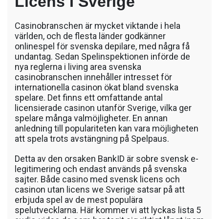
Licens I Sverige
Casinobranschen är mycket viktande i hela
världen, och de flesta länder godkänner
onlinespel för svenska depilare, med några få
undantag. Sedan Spelinspektionen införde de
nya reglerna i living area svenska
casinobranschen innehåller intresset för
internationella casinon ökat bland svenska
spelare. Det finns ett omfattande antal
licensierade casinon utanför Sverige, vilka ger
spelare många valmöjligheter. En annan
anledning till populariteten kan vara möjligheten
att spela trots avstängning på Spelpaus.
Detta av den orsaken BankID är sobre svensk e-
legitimering och endast används på svenska
sajter. Både casino med svensk licens och
casinon utan licens we Sverige satsar på att
erbjuda spel av de mest populära
spelutvecklarna. Här kommer vi att lyckas lista 5