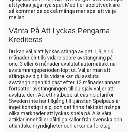
att lyckas jaga nya spel. Med fler spelutvecklare
så kommer de också många mer spel att välja
mellan.
Vänta På Att Lyckas Pengarna
Krediteras
Du kan välja att lyckas stänga av get 1, 3, elr 6
månader elr tills vidare sobre avstängning på
one, 3 eller 6 månader avslutat automatiskt när
avstämningsperioden löpt ut. Väljer man att
stänga av dig tills vidare kan du avsluta
avstängningen tidigast efter 12 månader annars
fortsätter avstängningen till du själv väljer att
avsluta den. Att ett nätbaserat casino utanför
Sweden inte har tillgång till tjänsten Spelpaus är
inget konstigt i sig, och det finns faktiskt många
olika marknader att lyckas spela på. Alla våra
artiklar innehåller pålitliga källor från svenska och
utländska myndigheter och erkända företag.