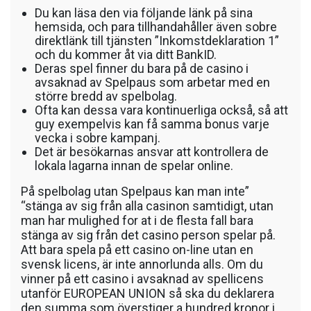
Du kan läsa den via följande länk på sina
hemsida, och para tillhandahåller även sobre
direktlänk till tjänsten ”Inkomstdeklaration 1”
och du kommer åt via ditt BankID.
Deras spel finner du bara på de casino i
avsaknad av Spelpaus som arbetar med en
större bredd av spelbolag.
Ofta kan dessa vara kontinuerliga också, så att
guy exempelvis kan få samma bonus varje
vecka i sobre kampanj.
Det är besökarnas ansvar att kontrollera de
lokala lagarna innan de spelar online.
På spelbolag utan Spelpaus kan man inte”
“stänga av sig från alla casinon samtidigt, utan
man har mulighed for at i de flesta fall bara
stänga av sig från det casino person spelar på.
Att bara spela på ett casino on-line utan en
svensk licens, är inte annorlunda alls. Om du
vinner på ett casino i avsaknad av spellicens
utanför EUROPEAN UNION så ska du deklarera
den summa som överstiger a hundred kronor i