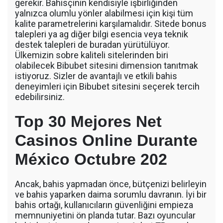
gerekir. Bahisçinin kendisiyle işbirliğinden
yalnızca olumlu yönler alabilmesi için kişi tüm
kalite parametrelerini karşılamalıdır. Sitede bonus
talepleri ya ag diğer bilgi esencia veya teknik
destek talepleri de buradan yürütülüyor.
Ülkemizin sobre kaliteli sitelerinden biri
olabilecek Bibubet sitesini dimension tanıtmak
istiyoruz. Sizler de avantajlı ve etkili bahis
deneyimleri için Bibubet sitesini seçerek tercih
edebilirsiniz.
Top 30 Mejores Net
Casinos Online Durante
México Octubre 202
Ancak, bahis yapmadan önce, bütçenizi belirleyin
ve bahis yaparken daima sorumlu davranın. İyi bir
bahis ortağı, kullanıcıların güvenliğini empieza
memnuniyetini ön planda tutar. Bazı oyuncular