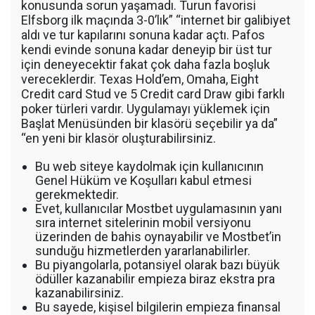
konusunda sorun yaşamadı. Turun favorisi
Elfsborg ilk maçında 3-0’lık” “internet bir galibiyet
aldı ve tur kapılarını sonuna kadar açtı. Pafos
kendi evinde sonuna kadar deneyip bir üst tur
için deneyecektir fakat çok daha fazla boşluk
vereceklerdir. Texas Hold’em, Omaha, Eight
Credit card Stud ve 5 Credit card Draw gibi farklı
poker türleri vardır. Uygulamayı yüklemek için
Başlat Menüsünden bir klasörü seçebilir ya da”
“en yeni bir klasör oluşturabilirsiniz.
Bu web siteye kaydolmak için kullanıcının
Genel Hüküm ve Koşulları kabul etmesi
gerekmektedir.
Evet, kullanıcılar Mostbet uygulamasının yanı
sıra internet sitelerinin mobil versiyonu
üzerinden de bahis oynayabilir ve Mostbet’in
sunduğu hizmetlerden yararlanabilirler.
Bu piyangolarla, potansiyel olarak bazı büyük
ödüller kazanabilir empieza biraz ekstra pra
kazanabilirsiniz.
Bu sayede, kişisel bilgilerin empieza finansal