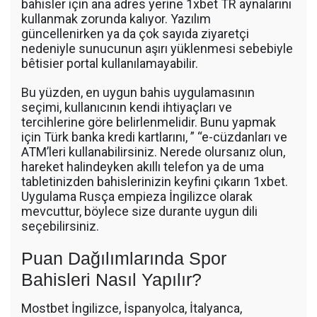
bahisler için ana adres yerine 1xbet TR aynalarını
kullanmak zorunda kalıyor. Yazılım
güncellenirken ya da çok sayıda ziyaretçi
nedeniyle sunucunun aşırı yüklenmesi sebebiyle
bêtisier portal kullanılamayabilir.
Bu yüzden, en uygun bahis uygulamasının
seçimi, kullanıcının kendi ihtiyaçları ve
tercihlerine göre belirlenmelidir. Bunu yapmak
için Türk banka kredi kartlarını, ” “e-cüzdanları ve
ATM’leri kullanabilirsiniz. Nerede olursanız olun,
hareket halindeyken akıllı telefon ya de uma
tabletinizden bahislerinizin keyfini çıkarın 1xbet.
Uygulama Rusça empieza İngilizce olarak
mevcuttur, böylece size durante uygun dili
seçebilirsiniz.
Puan Dağılımlarında Spor
Bahisleri Nasıl Yapılır?
Mostbet İngilizce, İspanyolca, İtalyanca,