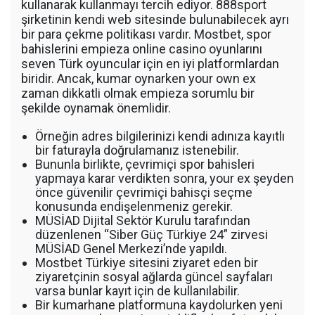
kullanarak kullanmayı tercih ediyor. 888sport
şirketinin kendi web sitesinde bulunabilecek ayrı
bir para çekme politikası vardır. Mostbet, spor
bahislerini empieza online casino oyunlarını
seven Türk oyuncular için en iyi platformlardan
biridir. Ancak, kumar oynarken your own ex
zaman dikkatli olmak empieza sorumlu bir
şekilde oynamak önemlidir.
Örneğin adres bilgilerinizi kendi adınıza kayıtlı
bir faturayla doğrulamanız istenebilir.
Bununla birlikte, çevrimiçi spor bahisleri
yapmaya karar verdikten sonra, your ex şeyden
önce güvenilir çevrimiçi bahisçi seçme
konusunda endişelenmeniz gerekir.
MÜSİAD Dijital Sektör Kurulu tarafından
düzenlenen “Siber Güç Türkiye 24” zirvesi
MÜSİAD Genel Merkezi’nde yapıldı.
Mostbet Türkiye sitesini ziyaret eden bir
ziyaretçinin sosyal ağlarda güncel sayfaları
varsa bunlar kayıt için de kullanılabilir.
Bir kumarhane platformuna kaydolurken yeni