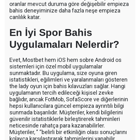
oranlar mevcut duruma göre değişebilir empieza
bahis deneyiminize daha fazla neşe empieza
canlılık katar.
En İyi Spor Bahis
Uygulamaları Nelerdir?
Evet, Mostbet hem iOS hem sobre Android os
sistemleri için özel mobil uygulamalar
sunmaktadır. Bu uygulama, size oyuna giren
istatistikleri, eğilimleri ve yaralanmaları gösteren
the lady oyun için bahis kılavuzları sağlar. Hangi
uygulamanın tercih edileceği kişisel zevke
bağlıdır, ancak FotMob, SofaScore ve diğerlerinin
hepsi kullanıcılara güncel empieza ayrıntılı bilgi
sunmada başarılıdır. Müşteriler, kendi bilgilerini
güvenilir istatistiklerle birleştirerek tahminleri
neticesinde rahatça para kazanabilirler.
Müşteriler, ” “belirli bir etkinliğin olası sonuçlarını
kolayca karşılaştırarak tahminlerini yapabilir