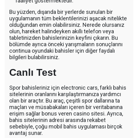
faaliyet göstermektedir.
Bu yüzden, dışarıda bir yerlerde sunulan bir
uygulamanın tüm beklentilerinizi aşacak nitelikte
olduğundan emin olabilirsiniz. Nerede olursanız
olun, hareket halindeyken akıllı telefon veya
tabletinizden bahislerinizin keyfini çıkarın. Bu
bölümde ayrıca önceki yarışmaların sonuçlarını
continua oyundaki bahisler için diğer faydalı
bilgileri bulabilirsiniz.
Canlı Test
Spor bahisleriniz için electronic cars, farklı bahis
sitelerinin oranlarını karşılaştırmanıza yardımcı
olan bir araçtır. Bu araç, çeşitli spor dallarına ta
maçları ve müsabakaları içeren bir veritabanına
erişim sağlar bonus veren casino sitesi. Ayrıca,
bahis sitelerinin adresi arasında rekabet
sebebiyle, çoğu mobil bahis uygulaması birçok
avantaj sunar.