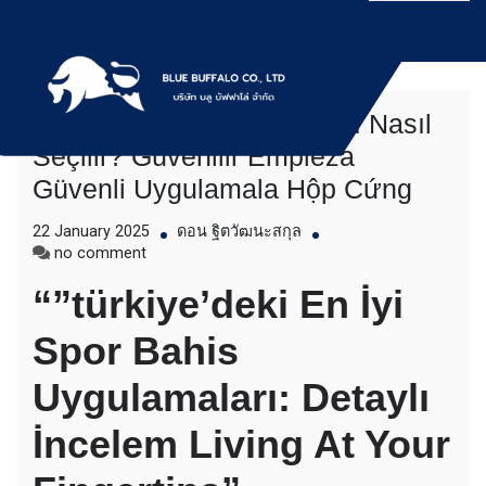
Skip
to
content
Bir Spor Bahis Uygulaması Nasıl
บริการให้เช่าเครื่องจักร สำหรับใช้งานทั่วไป
Bluebuffalo บลูบัฟฟา
Seçilir? Güvenilir Empieza
โดยเครื่องจักรที่นำมาบริการเป็นเครื่องจักรรุ่น
Güvenli Uygulamala Hộp Cứng
ใหม่ ทันสมัย ทำงานรวดเร็ว ได้ผลงานที่คุ้มค่า
โล่ ให้บริการเช่า
ราคายุติธรรม ขุดดิน ตักหิน ตักทราย ตัก
22 January 2025
ดอน ฐิตวัฒนะสกุล
ถ่านหิน ตักกะลาปาร์ม ตักไม้สับ ตักวู๊ดชิป ตัก
เครื่องจักร อย่างมือ
on
no comment
แร่ ตักสินค้าต่างๆ ขนย้ายเครื่องจักร โดยรถ
Bir
เทลเลอร์ รถพื้นเรียบชานต่ำ (Low bed) ขนส่ง
อาชีพ
“”türkiye’deki En İyi
Spor
สินค้า โดยรถพ่วงดั๊มพ์ จำหน่ายดิน หิน ทราย
Bahis
รับเหมาถมที่ รถตัก CAT 950 รถตัก Komatsu
Spor Bahis
Uygulaması
WA 380 WA 320 WA 200 รถตัก Hitachi ZW
Nasıl
220 ZW 180 แบ็คโฮ CAT 320 CAT 312 แบ็ค
Seçilir?
Uygulamaları: Detaylı
โฮ Komatsu PC 200 LC บูมยาว PC 200 PC
Güvenilir
120 แบ็คโฮ Kobelco SK 210 บูมยาว SK 200
Empieza
SK 140ขุดดิน ตักหิน ตักทราย ตักถ่านหิน
İncelem Living At Your
Güvenli
ตักกะลาปาร์ม ตักไม้สับ ตักวู๊ดชิป ตักแร่ ตัก
Uygulamala
สินค้าต่างๆ ขนย้ายเครื่องจักร โดยรถเทลเลอร์