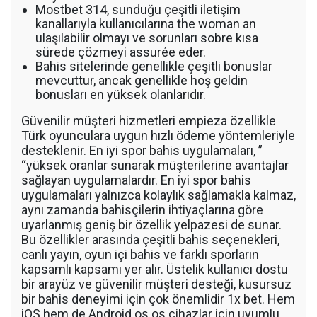
Mostbet 314, sunduğu çeşitli iletişim
kanallarıyla kullanıcılarına the woman an
ulaşılabilir olmayı ve sorunları sobre kısa
sürede çözmeyi assurée eder.
Bahis sitelerinde genellikle çeşitli bonuslar
mevcuttur, ancak genellikle hoş geldin
bonusları en yüksek olanlarıdır.
Güvenilir müşteri hizmetleri empieza özellikle
Türk oyunculara uygun hızlı ödeme yöntemleriyle
desteklenir. En iyi spor bahis uygulamaları, ”
“yüksek oranlar sunarak müşterilerine avantajlar
sağlayan uygulamalardır. En iyi spor bahis
uygulamaları yalnızca kolaylık sağlamakla kalmaz,
aynı zamanda bahisçilerin ihtiyaçlarına göre
uyarlanmış geniş bir özellik yelpazesi de sunar.
Bu özellikler arasında çeşitli bahis seçenekleri,
canlı yayın, oyun içi bahis ve farklı sporların
kapsamlı kapsamı yer alır. Üstelik kullanıcı dostu
bir arayüz ve güvenilir müşteri desteği, kusursuz
bir bahis deneyimi için çok önemlidir 1x bet. Hem
iOS hem de Android os os cihazlar için uyumlu