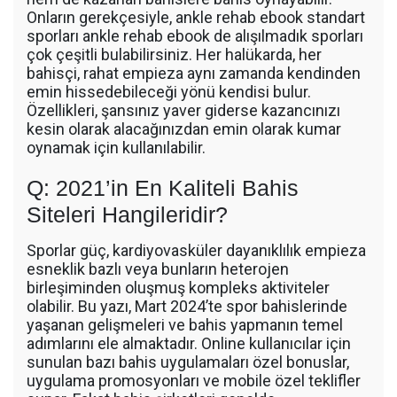
Onların gerekçesiyle, ankle rehab ebook standart
sporları ankle rehab ebook de alışılmadık sporları
çok çeşitli bulabilirsiniz. Her halükarda, her
bahisçi, rahat empieza aynı zamanda kendinden
emin hissedebileceği yönü kendisi bulur.
Özellikleri, şansınız yaver giderse kazancınızı
kesin olarak alacağınızdan emin olarak kumar
oynamak için kullanılabilir.
Q: 2021’in En Kaliteli Bahis
Siteleri Hangileridir?
Sporlar güç, kardiyovasküler dayanıklılık empieza
esneklik bazlı veya bunların heterojen
birleşiminden oluşmuş kompleks aktiviteler
olabilir. Bu yazı, Mart 2024’te spor bahislerinde
yaşanan gelişmeleri ve bahis yapmanın temel
adımlarını ele almaktadır. Online kullanıcılar için
sunulan bazı bahis uygulamaları özel bonuslar,
uygulama promosyonları ve mobile özel teklifler