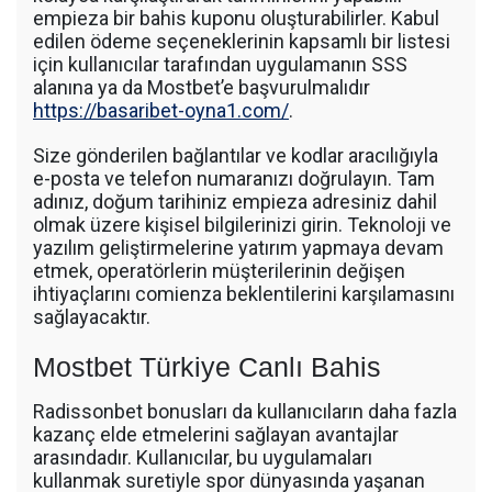
empieza bir bahis kuponu oluşturabilirler. Kabul
edilen ödeme seçeneklerinin kapsamlı bir listesi
için kullanıcılar tarafından uygulamanın SSS
alanına ya da Mostbet’e başvurulmalıdır
https://basaribet-oyna1.com/
.
Size gönderilen bağlantılar ve kodlar aracılığıyla
e-posta ve telefon numaranızı doğrulayın. Tam
adınız, doğum tarihiniz empieza adresiniz dahil
olmak üzere kişisel bilgilerinizi girin. Teknoloji ve
yazılım geliştirmelerine yatırım yapmaya devam
etmek, operatörlerin müşterilerinin değişen
ihtiyaçlarını comienza beklentilerini karşılamasını
sağlayacaktır.
Mostbet Türkiye Canlı Bahis
Radissonbet bonusları da kullanıcıların daha fazla
kazanç elde etmelerini sağlayan avantajlar
arasındadır. Kullanıcılar, bu uygulamaları
kullanmak suretiyle spor dünyasında yaşanan