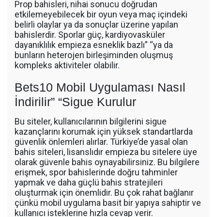
Prop bahisleri, nihai sonucu doğrudan
etkilemeyebilecek bir oyun veya maç içindeki
belirli olaylar ya da sonuçlar üzerine yapılan
bahislerdir. Sporlar güç, kardiyovasküler
dayanıklılık empieza esneklik bazlı” “ya da
bunların heterojen birleşiminden oluşmuş
kompleks aktiviteler olabilir.
Bets10 Mobil Uygulaması Nasıl
İndirilir” “Sigue Kurulur
Bu siteler, kullanıcılarının bilgilerini sigue
kazançlarını korumak için yüksek standartlarda
güvenlik önlemleri alırlar. Türkiye’de yasal olan
bahis siteleri, lisanslıdır empieza bu sitelere üye
olarak güvenle bahis oynayabilirsiniz. Bu bilgilere
erişmek, spor bahislerinde doğru tahminler
yapmak ve daha güçlü bahis stratejileri
oluşturmak için önemlidir. Bu çok rahat bağlanır
çünkü mobil uygulama basit bir yapıya sahiptir ve
kullanıcı isteklerine hızla cevap verir.