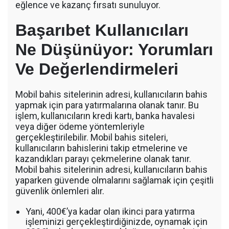
eğlence ve kazanç fırsatı sunuluyor.
Başarıbet Kullanıcıları
Ne Düşünüyor: Yorumları
Ve Değerlendirmeleri
Mobil bahis sitelerinin adresi, kullanıcıların bahis
yapmak için para yatırmalarına olanak tanır. Bu
işlem, kullanıcıların kredi kartı, banka havalesi
veya diğer ödeme yöntemleriyle
gerçekleştirilebilir. Mobil bahis siteleri,
kullanıcıların bahislerini takip etmelerine ve
kazandıkları parayı çekmelerine olanak tanır.
Mobil bahis sitelerinin adresi, kullanıcıların bahis
yaparken güvende olmalarını sağlamak için çeşitli
güvenlik önlemleri alır.
Yani, 400€’ya kadar olan ikinci para yatırma
işleminizi gerçekleştirdiğinizde, oynamak için