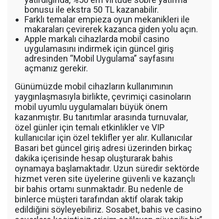
bonusu ile ekstra 50 TL kazanabilir.
Farklı temalar empieza oyun mekanikleri ile
makaraları çevirerek kazanca giden yolu açın.
Apple markalı cihazlarda mobil casino
uygulamasını indirmek için güncel giriş
adresinden “Mobil Uygulama” sayfasını
açmanız gerekir.
Günümüzde mobil cihazların kullanımının
yaygınlaşmasıyla birlikte, çevrimiçi casinoların
mobil uyumlu uygulamaları büyük önem
kazanmıştır. Bu tanıtımlar arasında turnuvalar,
özel günler için temalı etkinlikler ve VIP
kullanıcılar için özel teklifler yer alır. Kullanıcılar
Basari bet güncel giriş adresi üzerinden birkaç
dakika içerisinde hesap oluşturarak bahis
oynamaya başlamaktadır. Uzun süredir sektörde
hizmet veren site üyelerine güvenli ve kazançlı
bir bahis ortamı sunmaktadır. Bu nedenle de
binlerce müşteri tarafından aktif olarak takip
edildiğini söyleyebiliriz. Sosabet, bahis ve casino