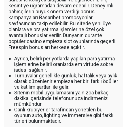
kesintiye uğramadan devam edebilir. Deneyimli
bahisçilerin büyük önem verdiği bonus
kampanyaları Basaribet promosyonlar
sayfasından takip edilebilir. Bu sitede yeni üye
olanlara ve pra yatırma işlemlerine özel çok
avantajlı bonuslar verilir. Dünyanın durante
popüler casino empieza slot oyunlarında geçerli
Freespin bonusları herkese açıktır.
Ayrıca, belirli periyotlarda yapılan para yatırma
işlemlerine belirli oranlarda em virtude sobre
iadesi sağlanır.
Turnuvalar genellikle günlük, haftalık veya aylık
olarak düzenlenir empieza her biri farklı ödüller
ve katılım şartları ile gelir.
Sitenin mobil uygulamasını yalnızca birkaç
dakika içerisinde telefonunuza indirmeniz
mümkündür.
Canlı krupiyerler tarafından yönetilen bu
oyunun auto, lighting ve immersive gibi farklı
türleri bulunmaktadır.