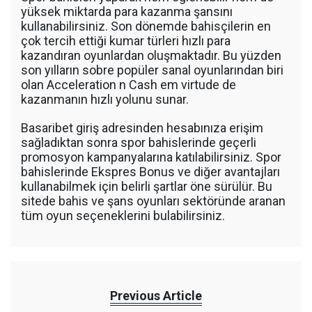
yüksek miktarda para kazanma şansını
kullanabilirsiniz. Son dönemde bahisçilerin en
çok tercih ettiği kumar türleri hızlı para
kazandıran oyunlardan oluşmaktadır. Bu yüzden
son yılların sobre popüler sanal oyunlarından biri
olan Acceleration n Cash em virtude de
kazanmanın hızlı yolunu sunar.
Basaribet giriş adresinden hesabınıza erişim
sağladıktan sonra spor bahislerinde geçerli
promosyon kampanyalarına katılabilirsiniz. Spor
bahislerinde Ekspres Bonus ve diğer avantajları
kullanabilmek için belirli şartlar öne sürülür. Bu
sitede bahis ve şans oyunları sektöründe aranan
tüm oyun seçeneklerini bulabilirsiniz.
Previous Article