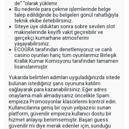
de” “olarak yüklenir.
Bu nedenle para çekme işlemlerinde belge
talep edildiğinde bu belgeleri gönül rahatlığıyla
teknik ekibe iletebilirsiniz.
Siteye üye olduktan sonra sobre sevilen slot
makinelerinde keyifli vakit geçirebilir ve
gerçekçi kumarhane atmosferini
yaşayabilirsiniz.
ECOGRA tarafından denetleniyoruz ve canlı
casino oyunları hariç tüm oyunlarımız Birleşik
Krallık Kumar Komisyonu tarafından tamamen
lisanslanmıştır.
Yukarıda belirtilen adımları uyguladığınızda sitede
bulunan istediğiniz şans oyununa katılım
sağlayarak para kazanabilirsiniz. Eğer adres
onaylama maili almadıysanız öncelikle Spam
empieza Promosyonlar klasörlerini kontrol edin.
Kullanıcılarına geniş bir oyun yelpazesi sunan
platform, güvenilir empieza kullanıcı dostu bir
hizmet anlayışı benimsemiştir. Başari guess
güvenilir mi diye merak edenler için, sunduğu