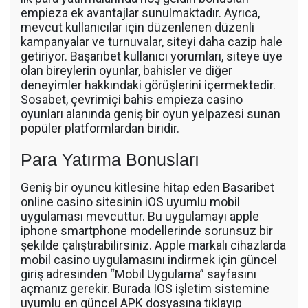
empieza ek avantajlar sunulmaktadır. Ayrıca,
mevcut kullanıcılar için düzenlenen düzenli
kampanyalar ve turnuvalar, siteyi daha cazip hale
getiriyor. Başarıbet kullanıcı yorumları, siteye üye
olan bireylerin oyunlar, bahisler ve diğer
deneyimler hakkındaki görüşlerini içermektedir.
Sosabet, çevrimiçi bahis empieza casino
oyunları alanında geniş bir oyun yelpazesi sunan
popüler platformlardan biridir.
Para Yatırma Bonusları
Geniş bir oyuncu kitlesine hitap eden Basaribet
online casino sitesinin iOS uyumlu mobil
uygulaması mevcuttur. Bu uygulamayı apple
iphone smartphone modellerinde sorunsuz bir
şekilde çalıştırabilirsiniz. Apple markalı cihazlarda
mobil casino uygulamasını indirmek için güncel
giriş adresinden “Mobil Uygulama” sayfasını
açmanız gerekir. Burada IOS işletim sistemine
uyumlu en güncel APK dosyasına tıklayıp