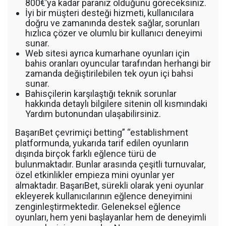
800€’ya kadar paranız olduğunu göreceksiniz.
İyi bir müşteri desteği hizmeti, kullanıcılara
doğru ve zamanında destek sağlar, sorunları
hızlıca çözer ve olumlu bir kullanıcı deneyimi
sunar.
Web sitesi ayrıca kumarhane oyunları için
bahis oranları oyuncular tarafından herhangi bir
zamanda değiştirilebilen tek oyun içi bahsi
sunar.
Bahisçilerin karşılaştığı teknik sorunlar
hakkında detaylı bilgilere sitenin oll kısmındaki
Yardım butonundan ulaşabilirsiniz.
BaşarıBet çevrimiçi betting” “establishment
platformunda, yukarıda tarif edilen oyunların
dışında birçok farklı eğlence türü de
bulunmaktadır. Bunlar arasında çeşitli turnuvalar,
özel etkinlikler empieza mini oyunlar yer
almaktadır. BaşarıBet, sürekli olarak yeni oyunlar
ekleyerek kullanıcılarının eğlence deneyimini
zenginleştirmektedir. Geleneksel eğlence
oyunları, hem yeni başlayanlar hem de deneyimli