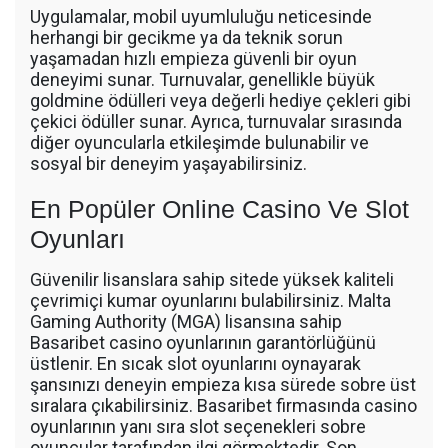
Uygulamalar, mobil uyumluluğu neticesinde
herhangi bir gecikme ya da teknik sorun
yaşamadan hızlı empieza güvenli bir oyun
deneyimi sunar. Turnuvalar, genellikle büyük
goldmine ödülleri veya değerli hediye çekleri gibi
çekici ödüller sunar. Ayrıca, turnuvalar sırasında
diğer oyuncularla etkileşimde bulunabilir ve
sosyal bir deneyim yaşayabilirsiniz.
En Popüler Online Casino Ve Slot
Oyunları
Güvenilir lisanslara sahip sitede yüksek kaliteli
çevrimiçi kumar oyunlarını bulabilirsiniz. Malta
Gaming Authority (MGA) lisansına sahip
Basaribet casino oyunlarının garantörlüğünü
üstlenir. En sıcak slot oyunlarını oynayarak
şansınızı deneyin empieza kısa sürede sobre üst
sıralara çıkabilirsiniz. Basaribet firmasında casino
oyunlarının yanı sıra slot seçenekleri sobre
oyuncular tarafından ilgi görmektedir. Son