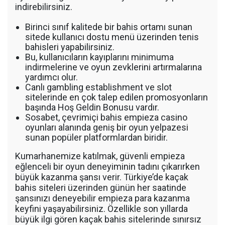
indirebilirsiniz.
Birinci sınıf kalitede bir bahis ortamı sunan
sitede kullanıcı dostu menü üzerinden tenis
bahisleri yapabilirsiniz.
Bu, kullanıcıların kayıplarını minimuma
indirmelerine ve oyun zevklerini artırmalarına
yardımcı olur.
Canlı gambling establishment ve slot
sitelerinde en çok talep edilen promosyonların
başında Hoş Geldin Bonusu vardır.
Sosabet, çevrimiçi bahis empieza casino
oyunları alanında geniş bir oyun yelpazesi
sunan popüler platformlardan biridir.
Kumarhanemize katılmak, güvenli empieza
eğlenceli bir oyun deneyiminin tadını çıkarırken
büyük kazanma şansı verir. Türkiye’de kaçak
bahis siteleri üzerinden günün her saatinde
şansınızı deneyebilir empieza para kazanma
keyfini yaşayabilirsiniz. Özellikle son yıllarda
büyük ilgi gören kaçak bahis sitelerinde sınırsız