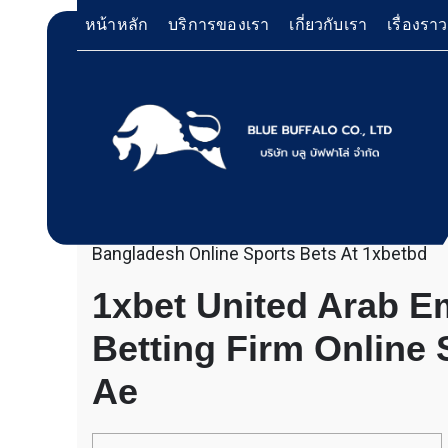
Skip
หน้าหลัก
บริการของเรา
เกี่ยวกับเรา
เรื่องรา
to
content
Bangladesh Online Sports Bets
บริการให้เช่าเครื่องจักร สำหรับใช้งานทั่วไป โด
Bluebuffalo บลูบัฟฟาโ
7 December 2024
ดอน ฐิตวัฒนะสกุล
no com
เครื่องจักรที่นำมาบริการเป็นเครื่องจักรรุ่นใหม่ 
ทำงานรวดเร็ว ได้ผลงานที่คุ้มค่า ราคายุติธรรม 
ให้บริการเช่าเครื่องจักร
Bangladesh Online Sports Bets At 1xbetbd
ตักหิน ตักทราย ตักถ่านหิน ตักกะลาปาร์ม ตักไม้ส
วู๊ดชิป ตักแร่ ตักสินค้าต่างๆ ขนย้ายเครื่องจักร
1xbet United Arab 
อย่างมืออาชีพ
เทลเลอร์ รถพื้นเรียบชานต่ำ (Low bed) ขนส่งสิ
รถพ่วงดั๊มพ์ จำหน่ายดิน หิน ทราย รับเหมาถมที่
Betting Firm Online 
CAT 950 รถตัก Komatsu WA 380 WA 320 WA 
ตัก Hitachi ZW 220 ZW 180 แบ็คโฮ CAT 320 C
Ae
แบ็คโฮ Komatsu PC 200 LC บูมยาว PC 200 PC
แบ็คโฮ Kobelco SK 210 บูมยาว SK 200 SK 140
ตักหิน ตักทราย ตักถ่านหิน ตักกะลาปาร์ม ตักไม้ส