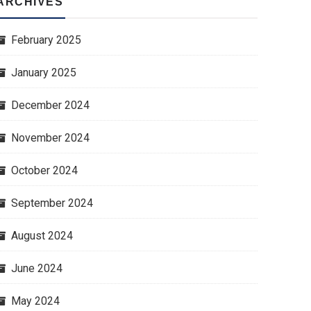
ARCHIVES
February 2025
January 2025
December 2024
November 2024
October 2024
September 2024
August 2024
June 2024
May 2024