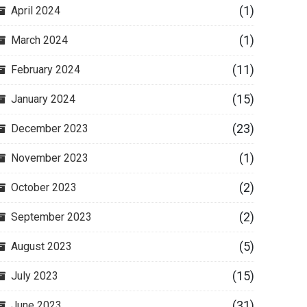
(1)
April 2024
(1)
March 2024
(11)
February 2024
(15)
January 2024
(23)
December 2023
(1)
November 2023
(2)
October 2023
(2)
September 2023
(5)
August 2023
(15)
July 2023
(31)
June 2023