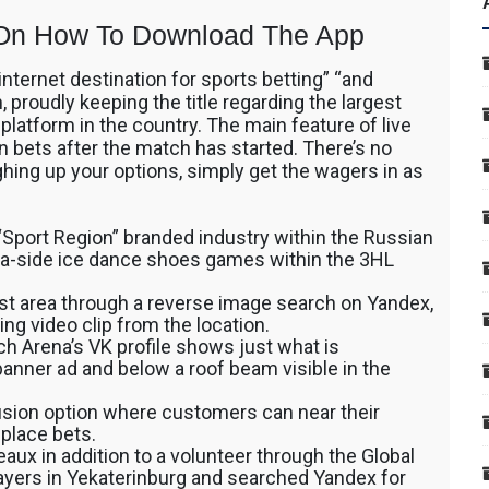
 On How To Download The App
ternet destination for sports betting” “and
proudly keeping the title regarding the largest
latform in the country. The main feature of live
n bets after the match has started. There’s no
ing up your options, simply get the wagers in as
 “Sport Region” branded industry within the Russian
a-side ice dance shoes games within the 3HL
rst area through a reverse image search on Yandex,
ng video clip from the location.
h Arena’s VK profile shows just what is
 banner ad and below a roof beam visible in the
usion option where customers can near their
 place bets.
ux in addition to a volunteer through the Global
ayers in Yekaterinburg and searched Yandex for