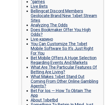
“games
Live Bets
Bellingcat Discord Members
Geolocate Brand New 1xbet Stream
Sites
Analyzing The Odds
Does Bookmaker Offer You High
Odds?
Live-казино
You Can Customize The 1хbet
Mobile Software So It’s Just Right
For You
Bet Mobile Offers A Huge Selection
Regarding Events And Markets
What Are The Particular Features Of
Betting Are Living?
What Makes 1xbet Stand Out
Coming From Other Online Gambling
Agents?
Bet For Ios — How To Obtain The
App
About 1xbetbd
Something To Retain In Mind Just