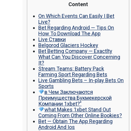
วู๊ดชิป ตักแร่ ตักสินค้าต่างๆ ขนย้ายเครื่องจักร
Content
เทลเลอร์ รถพื้นเรียบชานต่ำ (Low bed) ขนส่งสิ
รถพ่วงดั๊มพ์ จำหน่ายดิน หิน ทราย รับเหมาถมที่
On Which Events Can Easily I Bet
CAT 950 รถตัก Komatsu WA 380 WA 320 WA 
Live?
ตัก Hitachi ZW 220 ZW 180 แบ็คโฮ CAT 320 C
Bet Regarding Android — Tips On
แบ็คโฮ Komatsu PC 200 LC บูมยาว PC 200 PC
How To Download The App
แบ็คโฮ Kobelco SK 210 บูมยาว SK 200 SK 140
Live Ставки
Belgorod Glaciers Hockey
Bet Betting Company — Exactlty
What Can You Discover Concerning
It?
Stream Teams: Battery Pack
Farming Sport Regarding Bets
Live Gambling Bets – In-play Bets On
Sports
в Чем Заключаются
Преимущества Букмекерской
Компании 1xbet?”
what Makes 1xbet Stand Out
Coming From Other Online Bookies?
Bet — Obtain The App Regarding
Android And Ios