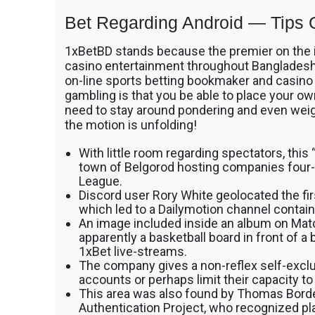
Bet Regarding Android — Tips
1xBetBD stands because the premier on the in
casino entertainment throughout Bangladesh, 
on-line sports betting bookmaker and casino p
gambling is that you be able to place your ow
need to stay around pondering and even weigh
the motion is unfolding!
With little room regarding spectators, this
town of Belgorod hosting companies four-
League.
Discord user Rory White geolocated the fi
which led to a Dailymotion channel containi
An image included inside an album on Matc
apparently a basketball board in front of a
1xBet live-streams.
The company gives a non-reflex self-excl
accounts or perhaps limit their capacity to
This area was also found by Thomas Bordea
Authentication Project, who recognized pl