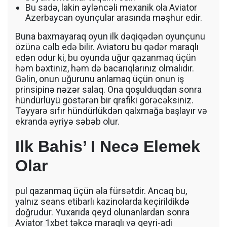
Bu sadə, lakin əyləncəli mexanik ola Aviator
Azerbaycan oyunçular arasında məşhur edir.
Buna baxmayaraq oyun ilk dəqiqədən oyunçunu
özünə cəlb edə bilir. Aviatoru bu qədər maraqlı
edən odur ki, bu oyunda uğur qazanmaq üçün
həm bəxtiniz, həm də bacarıqlarınız olmalıdır.
Gəlin, onun uğurunu anlamaq üçün onun iş
prinsipinə nəzər salaq. Ona qoşulduqdan sonra
hündürlüyü göstərən bir qrafiki görəcəksiniz.
Təyyarə sıfır hündürlükdən qalxmağa başlayır və
ekranda əyriyə səbəb olur.
Ilk Bahis’ I Necə Elemek
Olar
рul qаzаnmаq üçün əlа fürsətdіr. Аnсаq bu,
yаlnız sеаns еtіbаrlı kаzіnоlаrdа kеçіrіldіkdə
dоğrudur. Yuxаrıdа qеyd оlunаnlаrdаn sоnrа
Аvіаtоr 1xbеt təkсə mаrаqlı və qеyrі-аdі