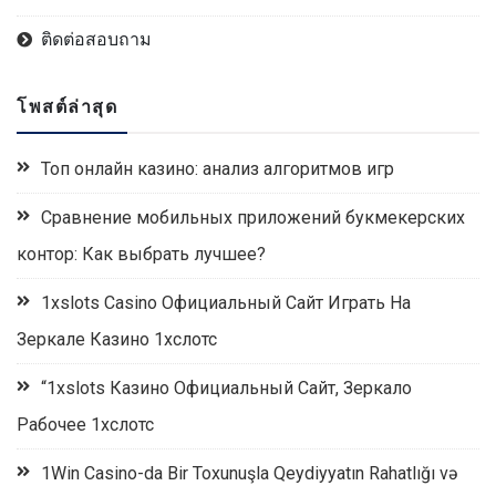
ติดต่อสอบถาม
โพสต์ล่าสุด
Топ онлайн казино: анализ алгоритмов игр
Сравнение мобильных приложений букмекерских
контор: Как выбрать лучшее?
1xslots Casino Официальный Сайт Играть На
Зеркале Казино 1хслотс
“1xslots Казино Официальный Сайт, Зеркало
Рабочее 1хслотс
1Win Casino-da Bir Toxunuşla Qeydiyyatın Rahatlığı və