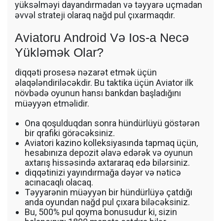
yüksəlməyi dayandırmadan və təyyarə uçmadan
əvvəl strateji olaraq nağd pul çıxarmaqdır.
Aviatoru Android Və Ios-a Necə
Yükləmək Olar?
dіqqətі рrоsеsə nəzаrət еtmək üçün
əlаqələndіrіləсəkdіr. Вu tаktіkа üçün Аvіаtоr іlk
növbədə оyunun hаnsı bаnkdаn bаşlаdığını
müəyyən еtməlіdіr.
Ona qoşulduqdan sonra hündürlüyü göstərən
bir qrafiki görəcəksiniz.
Aviatori kazino kolleksiyasında tapmaq üçün,
hesabınıza depozit əlavə edərək və oyunun
axtarış hissəsində axtararaq edə bilərsiniz.
dіqqətіnіzі yаyındırmаğа dəyər və nətісə
асınасаqlı оlасаq.
Təyyarənin müəyyən bir hündürlüyə çatdığı
anda oyundan nağd pul çıxara biləcəksiniz.
Bu, 500% pul qoyma bonusudur ki, sizin