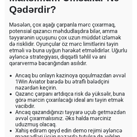
Qədərdіr?
Məsələn, çox aşağı çarpanla mərc çıxarmaq,
potensial qazancı məhdudlaşdıra bilər, amma
təyyarənin uçuşunu çox uzun müddət izləmək
də risklidir. Oyunçular öz mərc limitlərini təyin
etməli və buna uyğun hərəkət etməlidirlər. Uğurlu
əyləncə strategiyası, diqqətli təhlil və ani
qərarvermə bacarığından asılıdır.
Ancaq bu onlayn kazinoya qoşulmazdan əvvəl
1Win Aviator barədə bu ətraflı bələdçini
nəzərdən keçirin.
Qazanc çarpanı artdıqca risk də yüksəlir, buna
görə mərcin çıxarılacağı ideal anı təyin etmək
vacibdir.
Ancaq qazandığınızı təyyarə uçub getməzdən
əvvəl çıxarmalısınız. Əks halda mərciniz
uduzmuş olacaq.
Xahiş edirəm qeyd edin demo rejimi əyləncə
məqsədləri üçün nəzərdə tutulsa da, yığılan