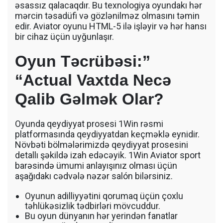
əsassız qalacaqdır. Bu texnologiya oyundakı hər
mərcin təsadüfi və gözlənilməz olmasını təmin
edir. Aviator oyunu HTML-5 ilə işləyir və hər hansı
bir cihaz üçün uyğunlaşır.
Oyun Təcrübəsi:”
“Actual Vaxtda Necə
Qalib Gəlmək Olar?
Oyunda qeydiyyat prosesi 1Win rəsmi
platformasında qeydiyyatdan keçməklə eynidir.
Növbəti bölmələrimizdə qeydiyyat prosesini
detallı şəkildə izah edəcəyik. 1Win Aviator sport
barəsində ümumi anlayışınız olması üçün
aşağıdakı cədvələ nəzər salón bilərsiniz.
Oyunun adilliyyətini qorumaq üçün çoxlu
təhlükəsizlik tədbirləri mövcuddur.
Bu oyun dünyanın hər yerindən fanatlar