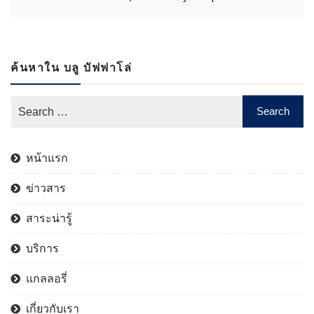
ค้นหาใน บลู บัฟฟาโล่
หน้าแรก
ข่าวสาร
สาระน่ารู้
บริการ
แกลลอรี่
เกี่ยวกับเรา