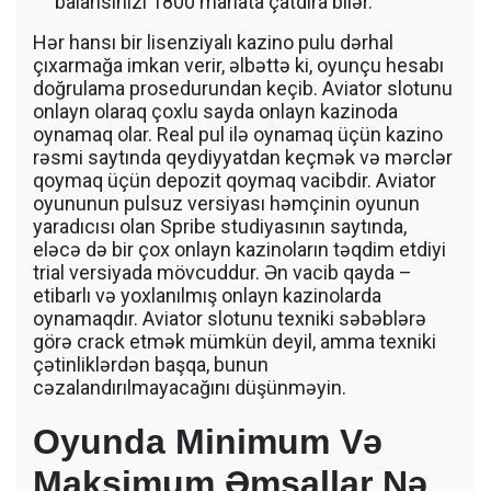
balansınızı 1800 manata çatdıra bilər.
Hər hansı bir lisenziyalı kazino pulu dərhal
çıxarmağa imkan verir, əlbəttə ki, oyunçu hesabı
doğrulama prosedurundan keçib. Aviator slotunu
onlayn olaraq çoxlu sayda onlayn kazinoda
oynamaq olar. Real pul ilə oynamaq üçün kazino
rəsmi saytında qeydiyyatdan keçmək və mərclər
qoymaq üçün depozit qoymaq vacibdir. Aviator
oyununun pulsuz versiyası həmçinin oyunun
yaradıcısı olan Spribe studiyasının saytında,
eləcə də bir çox onlayn kazinoların təqdim etdiyi
trial versiyada mövcuddur. Ən vacib qayda –
etibarlı və yoxlanılmış onlayn kazinolarda
oynamaqdır. Aviator slotunu texniki səbəblərə
görə crack etmək mümkün deyil, amma texniki
çətinliklərdən başqa, bunun
cəzalandırılmayacağını düşünməyin.
Оуundа Mіnіmum Və
Mаksіmum Əmsаllаr Nə