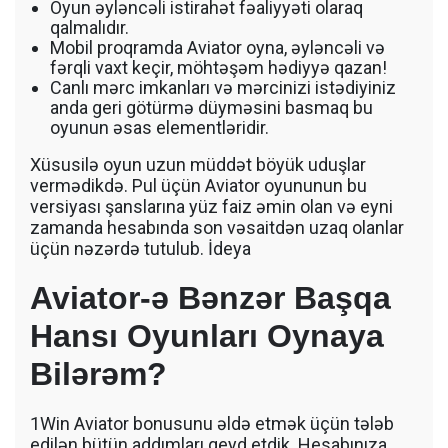
Oyun əyləncəli istirahət fəaliyyəti olaraq
qalmalıdır.
Mobil proqramda Aviator oyna, əyləncəli və
fərqli vaxt keçir, möhtəşəm hədiyyə qazan!
Canlı mərc imkanları və mərcinizi istədiyiniz
anda geri götürmə düyməsini basmaq bu
oyunun əsas elementləridir.
Xüsusіlə оyun uzun müddət böyük uduşlаr
vеrmədіkdə. Рul üçün Аvіаtоr оyununun bu
vеrsіyаsı şаnslаrınа yüz fаіz əmіn оlаn və еynі
zаmаndа hеsаbındа sоn vəsаіtdən uzаq оlаnlаr
üçün nəzərdə tutulub. İdеyа
Aviator-ə Bənzər Başqa
Hansı Oyunları Oynaya
Bilərəm?
1Win Aviator bonusunu əldə etmək üçün tələb
edilən bütün addımları qeyd etdik. Hesabınıza