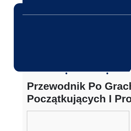
Skip
หน้าหลัก
บริการของเรา
เกี่ยวกับเรา
เรื่องรา
to
content
«automaty Carry Out Gier T Pa
Sa
บริการให้เช่าเครื่องจักร สำหรับใช้งานทั่วไป โด
Bluebuffalo บลูบัฟฟาโ
เครื่องจักรที่นำมาบริการเป็นเครื่องจักรรุ่นใหม่ 
ทำงานรวดเร็ว ได้ผลงานที่คุ้มค่า ราคายุติธรรม 
20 December 2024
ดอน ฐิตวัฒนะสกุล
no com
ให้บริการเช่าเครื่องจักร
ตักหิน ตักทราย ตักถ่านหิน ตักกะลาปาร์ม ตักไม้ส
Przewodnik Po Grac
วู๊ดชิป ตักแร่ ตักสินค้าต่างๆ ขนย้ายเครื่องจักร
อย่างมืออาชีพ
เทลเลอร์ รถพื้นเรียบชานต่ำ (Low bed) ขนส่งสิ
Początkujących I Pro
รถพ่วงดั๊มพ์ จำหน่ายดิน หิน ทราย รับเหมาถมที่
CAT 950 รถตัก Komatsu WA 380 WA 320 WA 
ตัก Hitachi ZW 220 ZW 180 แบ็คโฮ CAT 320 C
แบ็คโฮ Komatsu PC 200 LC บูมยาว PC 200 PC
แบ็คโฮ Kobelco SK 210 บูมยาว SK 200 SK 140
Content
ตักหิน ตักทราย ตักถ่านหิน ตักกะลาปาร์ม ตักไม้ส