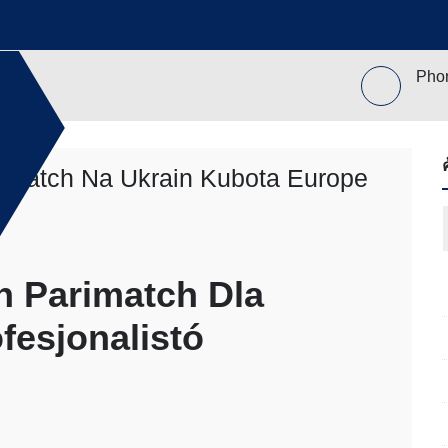
วของเรา
ติดต่อ บลูบัฟฟาโล่
Pho
081
rimatch Na Ukrain Kubota Europe
ย
ล่
ทันสมัย
ขุดดิน
on
ment
ับ ตัก
«automaty
h Parimatch Dla
 โดยรถ
Carry
นค้า โดย
Out
fesjonalistó
 รถตัก
Gier
200 รถ
T
AT 312
Parimatch
 120
Na
ขุดดิน
Ukrain
ับ ตัก
Kubota
Europe