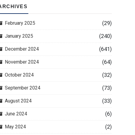
ARCHIVES
(29)
February 2025
(240)
January 2025
(641)
December 2024
(64)
November 2024
(32)
October 2024
(73)
September 2024
(33)
August 2024
(6)
June 2024
(2)
May 2024