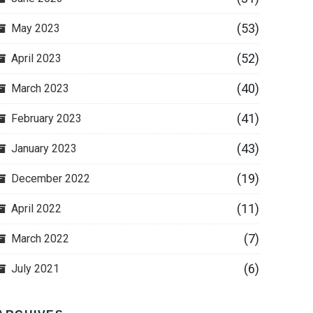
(53)
May 2023
(52)
April 2023
(40)
March 2023
(41)
February 2023
(43)
January 2023
(19)
December 2022
(11)
April 2022
(7)
March 2022
(6)
July 2021