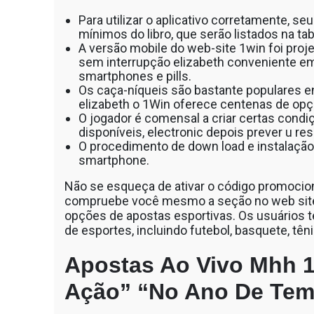
Para utilizar o aplicativo corretamente, se
mínimos do libro, que serão listados na tab
A versão mobile do web-site 1win foi pro
sem interrupção elizabeth conveniente em 
smartphones e pills.
Os caça-níqueis são bastante populares en
elizabeth o 1Win oferece centenas de opç
O jogador é comensal a criar certas cond
disponíveis, electronic depois prever u re
O procedimento de down load e instalação 
smartphone.
Não se esqueça de ativar o código promocio
compruebe você mesmo a seção no web site.
opções de apostas esportivas. Os usuários 
de esportes, incluindo futebol, basquete, têni
Apostas Ao Vivo Mhh 
Ação” “No Ano De Tem