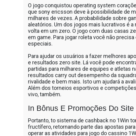
O jogo conquistou operating system coraçõe
que sony ericsson deve à possibilidade de mul
milhares de vezes. A probabilidade sobre g
aleatórios. Um dos jogos mais lucrativos é a
volta em um zero. O jogo com duas casas ze
em game. Para jogar roleta você não precisa
especiais.
Para ajudar os usuários a fazer melhores a
e resultados zero site. Lá você pode encontr
partidas para milhares de equipes e atletas
resultados carry out desempenho da squadra e
rivalidade e bem mais. Isto um ajudará a ava
Além dos torneios esportivos e competições,
vivo, também.
In Bônus E Promoções Do Site
Portanto, to sistema de cashback no 1Win to
fructífero, retornando parte das apostas par
operar as atividades para jogo do cassino 1W