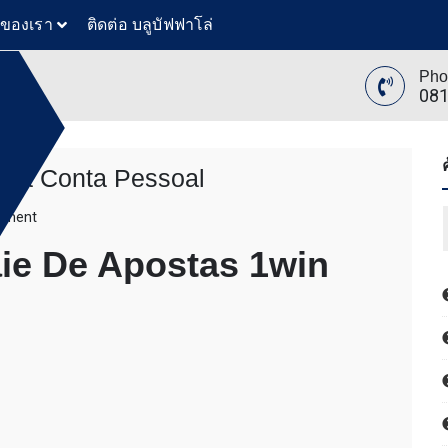
วของเรา
ติดต่อ บลูบัฟฟาโล่
Pho
081
Tua Conta Pessoal
ย
ล่
on
mment
ทันสมัย
1win:
ขุดดิน
aie De Apostas 1win
Login
ับ ตัก
No
 โดยรถ
Web
นค้า โดย
Site
 รถตัก
E
200 รถ
Na
AT 312
Tua
 120
Conta
ขุดดิน
Pessoal
ับ ตัก