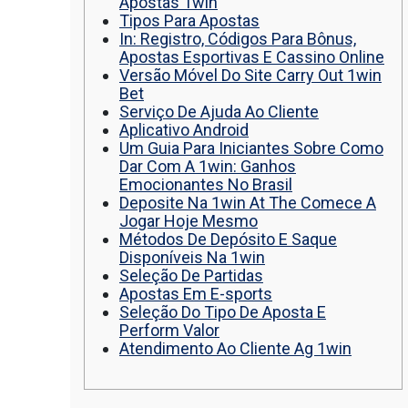
Apostas 1win
Tipos Para Apostas
In: Registro, Códigos Para Bônus,
Apostas Esportivas E Cassino Online
Versão Móvel Do Site Carry Out 1win
Bet
Serviço De Ajuda Ao Cliente
Aplicativo Android
Um Guia Para Iniciantes Sobre Como
Dar Com A 1win: Ganhos
Emocionantes No Brasil
Deposite Na 1win At The Comece A
Jogar Hoje Mesmo
Métodos De Depósito E Saque
Disponíveis Na 1win
Seleção De Partidas
Apostas Em E-sports
Seleção Do Tipo De Aposta E
Perform Valor
Atendimento Ao Cliente Ag 1win