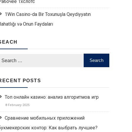
Рабочее 1хслотс
1Win Casino-da Bir Toxunuşla Qeydiyyatın
Rahatlığı və Onun Faydaları
SEACH
RECENT POSTS
Топ онлайн казино: анализ алгоритмов игр
8 February 2025
Сравнение мобильных приложений
букмекерских контор: Как выбрать лучшее?