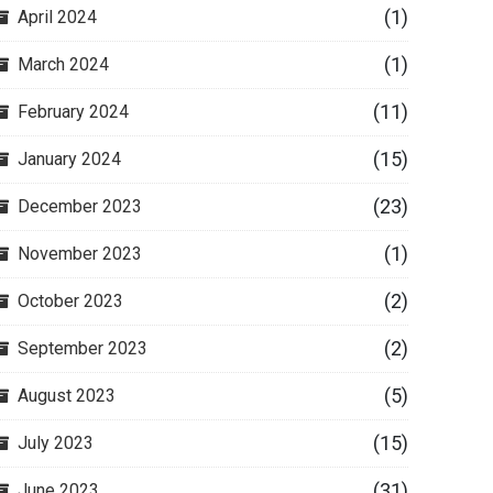
(1)
April 2024
(1)
March 2024
(11)
February 2024
(15)
January 2024
(23)
December 2023
(1)
November 2023
(2)
October 2023
(2)
September 2023
(5)
August 2023
(15)
July 2023
(31)
June 2023