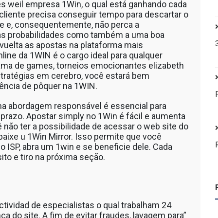
res weil empresa 1Win, o qual está ganhando cada
 cliente precisa conseguir tempo para descartar o
re e, consequentemente, não perca a
tas probabilidades como também a uma boa
vuelta as apostas na plataforma mais
nline da 1WIN é o cargo ideal para qualquer
ama de games, torneios emocionantes elizabeth
tratégias em cerebro, você estará bem
iência de pôquer na 1WIN.
a abordagem responsável é essencial para
o prazo. Apostar simply no 1Win é fácil e aumenta
 não ter a possibilidade de acessar o web site do
ixe u 1Win Mirror. Isso permite que você
 ISP, abra um 1win e se beneficie dele. Cada
to e tiro na próxima seção.
tividad de especialistas o qual trabalham 24
a do site. A fim de evitar fraudes, lavagem para”