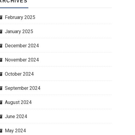
ARCHIVES
February 2025
January 2025
December 2024
November 2024
October 2024
September 2024
August 2024
June 2024
May 2024