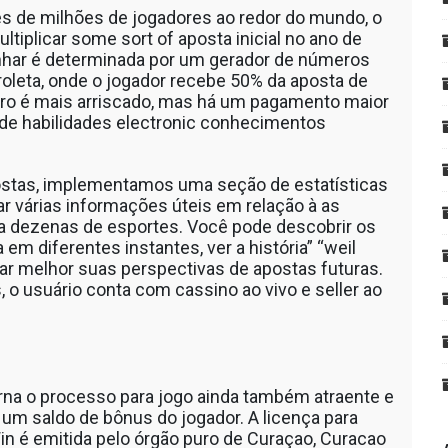
s de milhões de jogadores ao redor do mundo, o
tiplicar some sort of aposta inicial no ano de
anhar é determinada por um gerador de números
 roleta, onde o jogador recebe 50% da aposta de
ro é mais arriscado, mas há um pagamento maior
 de habilidades electronic conhecimentos
postas, implementamos uma seção de estatísticas
ar várias informações úteis em relação à as
 na dezenas de esportes. Você pode descobrir os
m diferentes instantes, ver a história” “weil
liar melhor suas perspectivas de apostas futuras.
 o usuário conta com cassino ao vivo e seller ao
rna o processo para jogo ainda também atraente e
a um saldo de bônus do jogador. A licença para
in é emitida pelo órgão puro de Curaçao, Curacao