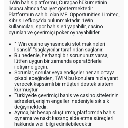
1Win bahis platformu, Curaçao hükümetinin
lisansı altında faaliyet göstermektedir.
Platformun sahibi olan MFI Opportunities Limited,
Kıbrıs Lefkoşa’da bulunmaktadır. 1Win
kullanıcıları; spor bahisleri yapabilir, casino
oyunları ve çevrimiçi poker oynayabilirler.
1 Win casino aynasındaki slot makineleri
lisanslı” “sağlayıcılar tarafından sağlanır.
Bu nedenle, herhangi bir sorununuz varsa,
lütfen uygun bir zamanda operatörlerle
iletişime geçin.
Sorunlar, sorular veya endişeler her an ortaya
çıkabileceğinden, 1WIN bu konulara hızla yanıt
verecek kapsamlı bir müşteri destek sistemi
kurmuştur.
Türkiye’de çevrimiçi bahis ve casino sitelerinin
adresleri, erişim engelleri nedeniyle sık sık
değişmektedir.
Ayrıca, bir hesap oluşturma, platformda bahis
oynama ve nakit kazanç elde etme süreçleri
hakkında weil bilgi edinilebilecektir.