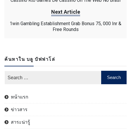
Cassino Kto Games De Cassino On The Web No Brasi
Next Article
1win Gambling Establishment Grab Bonus 75, 000 Inr &
Free Rounds
ค้นหาใน บลู บัฟฟาโล่
หน้าแรก
ข่าวสาร
สาระน่ารู้