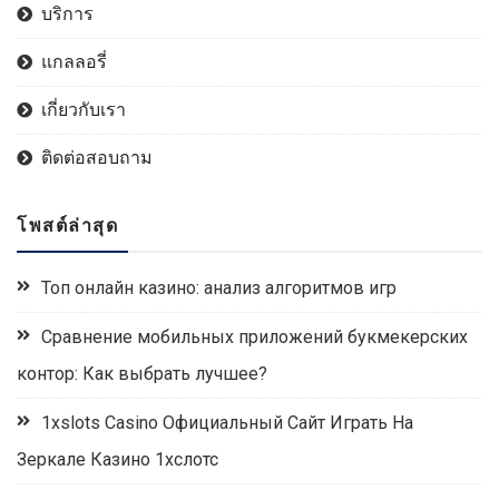
บริการ
แกลลอรี่
เกี่ยวกับเรา
ติดต่อสอบถาม
โพสต์ล่าสุด
Топ онлайн казино: анализ алгоритмов игр
Сравнение мобильных приложений букмекерских
контор: Как выбрать лучшее?
1xslots Casino Официальный Сайт Играть На
Зеркале Казино 1хслотс