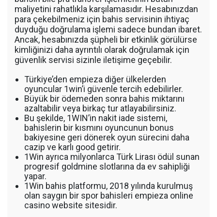
maliyetini rahatlıkla karşılamasıdır. Hesabınızdan
para çekebilmeniz için bahis servisinin ihtiyaç
duyduğu doğrulama işlemi sadece bundan ibaret.
Ancak, hesabınızda şüpheli bir etkinlik görülürse
kimliğinizi daha ayrıntılı olarak doğrulamak için
güvenlik servisi sizinle iletişime geçebilir.
Türkiye’den empieza diğer ülkelerden
oyuncular 1win’i güvenle tercih edebilirler.
Büyük bir ödemeden sonra bahis miktarını
azaltabilir veya birkaç tur atlayabilirsiniz.
Bu şekilde, 1WIN’in nakit iade sistemi,
bahislerin bir kısmını oyuncunun bonus
bakiyesine geri dönerek oyun sürecini daha
cazip ve karlı good getirir.
1Win ayrıca milyonlarca Türk Lirası ödül sunan
progresif goldmine slotlarına da ev sahipliği
yapar.
1Win bahis platformu, 2018 yılında kurulmuş
olan saygın bir spor bahisleri empieza online
casino website sitesidir.