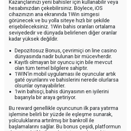
Kazançlarınızı yeni bahisler için kullanabilir veya
hesabınızdan çekebilirsiniz. Böylece, iOS
cihazınızın ana ekranında 1Win simgesi
görünecek ve bu yolla siteye hızlı bir şekilde
erişebileceksiniz. 1Win bahis oranları ortalama
seviyededir ve dünyada belirlenen diğer oranlar
kadar yüksek değildir.
Depozitosuz Bonus, çevrimiçi on line casino
dünyasında nadir bulunan bir mücevherdir.
Kayıtlı olmayan bir oyuncu için bile mevcut
olan tüm temel bilgilere sahiptir.
1WIN’in mobil uygulaması ile oyuncular artık
gaté oyunlarını ve bahislerini nerede olurlarsa
olsunlar oynayabilirler.
1win bahisçi, bahis dünyasının en iyilerini
başarıyla bir araya getiriyor.
Bu reward genellikle oyuncunun ilk para yatırma
işlemine belirli bir yüzde ile eşleşme sunarak,
yolculuklarına artırılmış bir bankroll ile
başlamalarını sağlar. Bu bonus çeşidi, platformun