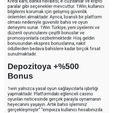
Kredi kartı, banka havalesi, e-cüzdanlar ve kripto
paralar gibi seçenekler mevcuttur. 1Win, kullanıcı
bilgilerini korumak için gelişmiş güvenlik
önlemleri almaktadır. Ayrıca, lisanslı bir platform
olması nedeniyle güvenilir bahis ve oyun
deneyimi sunar. 1Win Türkiye, yeni üyelerini ve
düzenli oyuncularını çeşitli bonuslar ve
promosyonlarla cezbetmektedir. Hoş geldin
bonusundan ekspres bonuslarına, nakit
ödüllerden bedava bahislere kadar birçok fırsat
sunulmaktadır.
Depozitoya +%500
Bonus
1win yalnızca yasal oyun sağlayıcılarla işbirliği
yapmaktadır. Platformdaki eğlenceli casino
oyunları neticesinde gerçek parayla oynamanın
heyecanını yaşayın. Artık bahis işleminiz
gerçekleşmiştir” “empieza kullanıcı hesabınızda