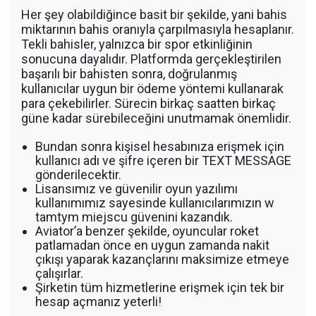
Her şey olabildiğince basit bir şekilde, yani bahis
miktarının bahis oranıyla çarpılmasıyla hesaplanır.
Tekli bahisler, yalnızca bir spor etkinliğinin
sonucuna dayalıdır. Platformda gerçekleştirilen
başarılı bir bahisten sonra, doğrulanmış
kullanıcılar uygun bir ödeme yöntemi kullanarak
para çekebilirler. Sürecin birkaç saatten birkaç
güne kadar sürebileceğini unutmamak önemlidir.
Bundan sonra kişisel hesabınıza erişmek için
kullanıcı adı ve şifre içeren bir TEXT MESSAGE
gönderilecektir.
Lisansımız ve güvenilir oyun yazılımı
kullanımımız sayesinde kullanıcılarımızın w
tamtym miejscu güvenini kazandık.
Aviator’a benzer şekilde, oyuncular roket
patlamadan önce en uygun zamanda nakit
çıkışı yaparak kazançlarını maksimize etmeye
çalışırlar.
Şirketin tüm hizmetlerine erişmek için tek bir
hesap açmanız yeterli!