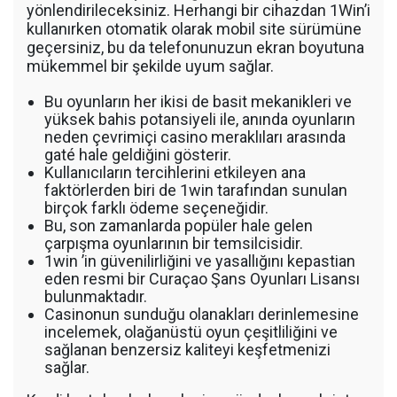
yönlendirileceksiniz. Herhangi bir cihazdan 1Win’i
kullanırken otomatik olarak mobil site sürümüne
geçersiniz, bu da telefonunuzun ekran boyutuna
mükemmel bir şekilde uyum sağlar.
Bu oyunların her ikisi de basit mekanikleri ve
yüksek bahis potansiyeli ile, anında oyunların
neden çevrimiçi casino meraklıları arasında
gaté hale geldiğini gösterir.
Kullanıcıların tercihlerini etkileyen ana
faktörlerden biri de 1win tarafından sunulan
birçok farklı ödeme seçeneğidir.
Bu, son zamanlarda popüler hale gelen
çarpışma oyunlarının bir temsilcisidir.
1win ’in güvenilirliğini ve yasallığını kepastian
eden resmi bir Curaçao Şans Oyunları Lisansı
bulunmaktadır.
Casinonun sunduğu olanakları derinlemesine
incelemek, olağanüstü oyun çeşitliliğini ve
sağlanan benzersiz kaliteyi keşfetmenizi
sağlar.