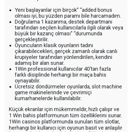
Yeni başlayanlar için birçok” “added bonus
olması iyi, bu yüzden paramı bile harcamadım.
Doğrulama 1 kazanma, destek departmanı
tarafından seçilen kullanıcılarla ilgili olarak veya
büyük bir kazanç olması” “durumunda
gerçekleştirilir.
Oyuncuların klasik oyunların tadını
çıkarabilecekleri, gerçek zamanlı olarak canlı
krupiyeler tarafından yönlendirilen, kendini
adamış bir alan sunar.
1Win professional kullanıcılar 40’tan fazla
farklı disiplinde herhangi bir maça bahis
oynayabilir.
Ücretsiz döndürmeler oyunlarda, slot machine
game makinelerinde ve çevrimiçi
kumarhanelerde kullanılabilir.
Küçük ekranlar için mükemmeldir, hızlı çalışır ve
1 Win bahis platformunun tüm özelliklerini sunar.
1Win casinos platformunda sunulan tüm slotlar,
herhangi bir kullanıcı için oyunun basit ve anlaşılır