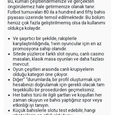
Bu, kumarı çeşitlendirmenize ve gerçekten
öngörülemez hale getirmenize olanak tanır.
Futbol turnuvaları 80 ila a hundred and fifty bahis
piyasası üzerinde temsil edilmektedir. Bu bölüm
henüz çok fazla geliştirilmemiş olsa da kullanımı
oldukça kolaydır.
Ve şaşırtıcı bir şekilde, rakiplerle
karşılaştırıldığında, 1win oyuncular için en az
promosyona sahip olanıdır.
Sitede yüzlerce farklı slot oyunu, canlı casino
masaları, klasik masa oyunları ve daha fazlası
mevcut.
Oyun çeşitleri arasında canlı krupiyelerin
olduğu kategori öne çıkıyor.
Diğer” “durumlarda, bir profil oluşturmak için
hesabınızı doğrulamak için gerekli olacak tam
teşekküllü bir prosedürden geçmelisiniz.
Her bahis türü ile ilgili şartları ve koşulları her
zaman okuyun ve bahis yaptığınız spor veya
etkinliği iyi tanıyın.
Küçük bahislerle slotu test edebilir, hangi