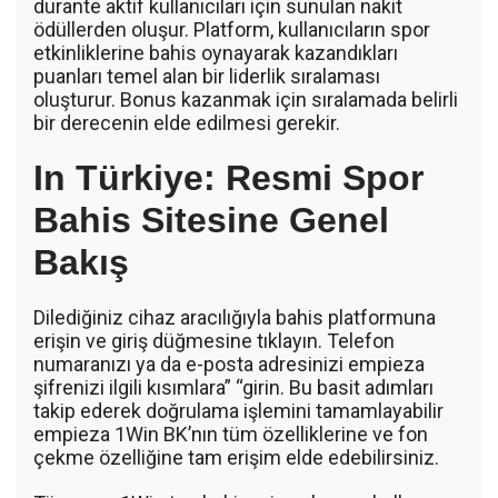
durante aktif kullanıcıları için sunulan nakit
ödüllerden oluşur. Platform, kullanıcıların spor
etkinliklerine bahis oynayarak kazandıkları
puanları temel alan bir liderlik sıralaması
oluşturur. Bonus kazanmak için sıralamada belirli
bir derecenin elde edilmesi gerekir.
In Türkiye: Resmi Spor
Bahis Sitesine Genel
Bakış
Dilediğiniz cihaz aracılığıyla bahis platformuna
erişin ve giriş düğmesine tıklayın. Telefon
numaranızı ya da e-posta adresinizi empieza
şifrenizi ilgili kısımlara” “girin. Bu basit adımları
takip ederek doğrulama işlemini tamamlayabilir
empieza 1Win BK’nın tüm özelliklerine ve fon
çekme özelliğine tam erişim elde edebilirsiniz.