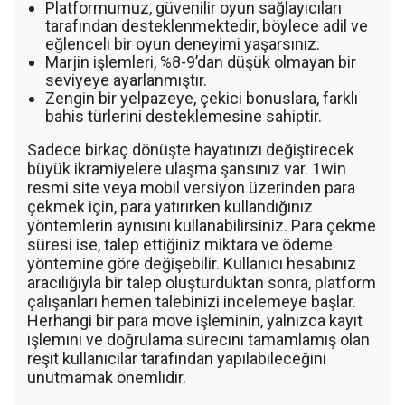
Platformumuz, güvenilir oyun sağlayıcıları
tarafından desteklenmektedir, böylece adil ve
eğlenceli bir oyun deneyimi yaşarsınız.
Marjin işlemleri, %8-9’dan düşük olmayan bir
seviyeye ayarlanmıştır.
Zengin bir yelpazeye, çekici bonuslara, farklı
bahis türlerini desteklemesine sahiptir.
Sadece birkaç dönüşte hayatınızı değiştirecek
büyük ikramiyelere ulaşma şansınız var. 1win
resmi site veya mobil versiyon üzerinden para
çekmek için, para yatırırken kullandığınız
yöntemlerin aynısını kullanabilirsiniz. Para çekme
süresi ise, talep ettiğiniz miktara ve ödeme
yöntemine göre değişebilir. Kullanıcı hesabınız
aracılığıyla bir talep oluşturduktan sonra, platform
çalışanları hemen talebinizi incelemeye başlar.
Herhangi bir para move işleminin, yalnızca kayıt
işlemini ve doğrulama sürecini tamamlamış olan
reşit kullanıcılar tarafından yapılabileceğini
unutmamak önemlidir.