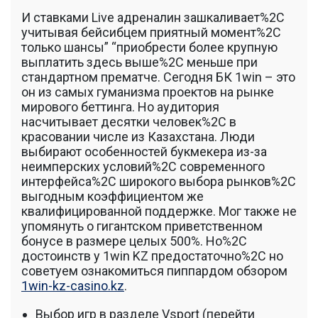
И ставками Live адреналин зашкаливает%2C
учитывая бейсибцем приятный момент%2C
только шансы” “приобрести более крупную
выплатить здесь выше%2C меньше при
стандартном прематче. Сегодня БК 1win – это
он из самых гуманизма проектов на рынке
мирового беттинга. Но аудитория
насчитывает десятки человек%2C в
красовании числе из Казахстана. Люди
выбирают особенностей букмекера из-за
неимперских условий%2C современного
интерфейса%2C широкого выбора рынков%2C
выгодным коэффициентом же
квалифицированной поддержке. Мог также не
упомянуть о гигантском приветственном
бонусе в размере целых 500%. Но%2C
достоинств у 1win KZ предостаточно%2C но
советуем ознакомиться пиппардом обзором
1win-kz-casino.kz
.
Выбор игр в разделе Vsport (перейти