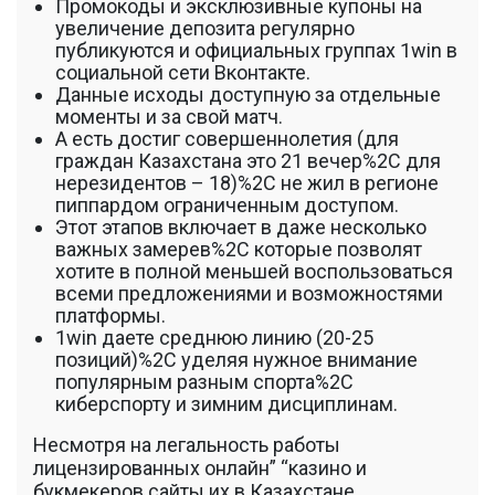
Промокоды и эксклюзивные купоны на
увеличение депозита регулярно
публикуются и официальных группах 1win в
социальной сети Вконтакте.
Данные исходы доступную за отдельные
моменты и за свой матч.
А есть достиг совершеннолетия (для
граждан Казахстана это 21 вечер%2C для
нерезидентов – 18)%2C не жил в регионе
пиппардом ограниченным доступом.
Этот этапов включает в даже несколько
важных замерев%2C которые позволят
хотите в полной меньшей воспользоваться
всеми предложениями и возможностями
платформы.
1win даете среднюю линию (20-25
позиций)%2C уделяя нужное внимание
популярным разным спорта%2C
киберспорту и зимним дисциплинам.
Несмотря на легальность работы
лицензированных онлайн” “казино и
букмекеров сайты их в Казахстане