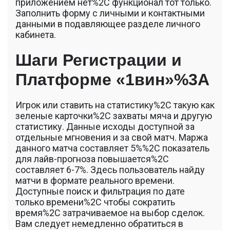
приложением нет%2C функционал тот только.
Заполнить форму с личными и контактными
данными в подавляющее разделе личного
кабинета.
Шаги Регистрации и
Платформе «1вин»%3A
Игрок или ставить на статистику%2C такую ​​как
зеленые карточки%2C захваты мяча и другую
статистику. Данные исходы доступной за
отдельные мгновения и за свой матч. Маржа
данного матча составляет 5%%2C показатель
для лайв-прогноза повышается%2C
составляет 6-7%. Здесь пользователь найду
матчи в формате реального времени.
Доступные поиск и фильтрация по дате
только времени%2C чтобы сократить
время%2C затрачиваемое на выбор сделок.
Вам следует немедленно обратиться в