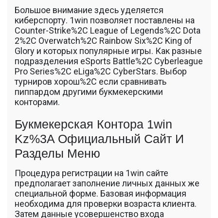
Большое внимание здесь уделяется
киберспорту. 1win позволяет поставлены на
Counter-Strike%2C League of Legends%2C Dota
2%2C Overwatch%2C Rainbow Six%2C King of
Glory и которых популярные игры. Как разные
подразделения eSports Battle%2C Cyberleague
Pro Series%2C eLiga%2C CyberStars. Выбор
турниров хорош%2C если сравнивать
пиппардом другими букмекерскими
конторами.
Букмекерская Контора 1win
Kz%3A Официальный Сайт И
Разделы Меню
Процедура регистрации на 1win сайте
предполагает заполнение личных данных же
специальной форме. Базовая информация
необходима для проверки возраста клиента.
Затем данные усовершенство входа