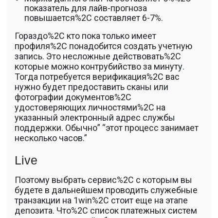
показатель для лайв-прогноза
повышается%2C составляет 6-7%.
Гораздо%2C кто пока только имеет
профиля%2C понадобится создать учетную
запись. Это несложные действовать%2C
которые можно контрубийство за минуту.
Тогда потребуется верификация%2C вас
нужно будет предоставить сканы или
фотографии документов%2C
удостоверяющих личностями%2C на
указанный электронный адрес службы
поддержки. Обычно” “этот процесс занимает
несколько часов.”
Live
Поэтому выбрать сервис%2C с которым вы
будете в дальнейшем проводить служебные
транзакции на 1win%2C стоит еще на этапе
депозита. Что%2C список платежных систем