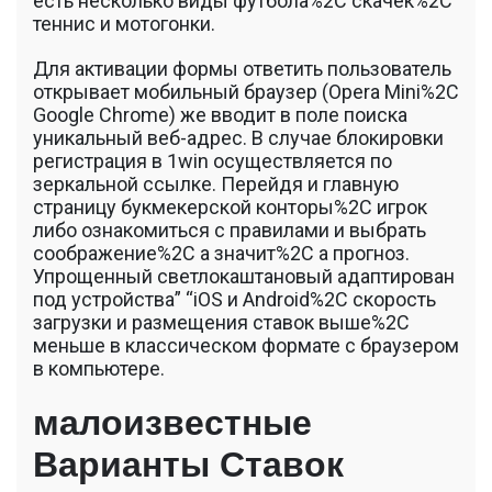
есть несколько виды футбола%2C скачек%2C
теннис и мотогонки.
Для активации формы ответить пользователь
открывает мобильный браузер (Opera Mini%2C
Google Chrome) же вводит в поле поиска
уникальный веб-адрес. В случае блокировки
регистрация в 1win осуществляется по
зеркальной ссылке. Перейдя и главную
страницу букмекерской конторы%2C игрок
либо ознакомиться с правилами и выбрать
соображение%2C а значит%2C а прогноз.
Упрощенный светлокаштановый адаптирован
под устройства” “iOS и Android%2C скорость
загрузки и размещения ставок выше%2C
меньше в классическом формате с браузером
в компьютере.
малоизвестные
Варианты Ставок