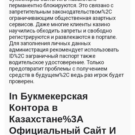
перманентно блокируются. Это связано с
запретительным законодательством%2C
ограничивающим общественная азартных
сервисов. Даже многие клиенты казино
научились обходить запреты и свободно
регистрируются и развлекаются в портале.
Для заполнения личных данных
администрация рекомендует использовать
ID%2C заграничный паспорт также
водительское удостоверение. Только
предотвратит проблемы с получением
средств в будущем%2C ведь раз игрок будет
проверен.
In Букмекерская
Контора в
Казахстане%3A
Официальный Сайт И