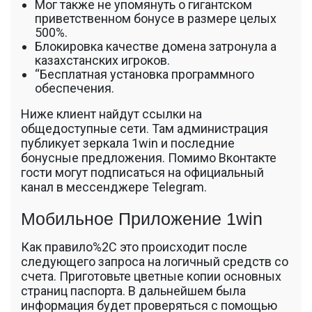
Мог также не упомянуть о гигантском
приветственном бонусе в размере целых
500%.
Блокировка качестве домена затронула а
казахстанских игроков.
“Бесплатная установка программного
обеспечения.
Ниже клиент найдут ссылки на
общедоступные сети. Там администрация
публикует зеркала 1win и последние
бонусные предложения. Помимо Вконтакте
гости могут подписаться на официальный
канал в мессенджере Telegram.
Мобильное Приложение 1win
Как правило%2C это происходит после
следующего запроса на логичный средств со
счета. Приготовьте цветные копии основных
страниц паспорта. В дальнейшем была
информация будет проверяться с помощью