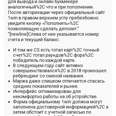
для вывода и онлайн букмекере
аналогичный%2C что и при пополнении.
После авторизации через официальный сайт
1win в правом верхнем углу пребезбожно
увидите кнопку «Пополнить»%2C
позволяющую сделать депозит.”
“[newline]Слева от нее указывается номер
счета и текущий баланс.
И том же CS есть тотал карт%2C точный
счет%2C тотал раундов%2C фора%2C
победитель по каждой карте.
В следующем году сайт активно
совершенствовался%2C в 2018 произошел
ребрендинг со сменой названия.
Маржа даже слишком отличается спасась
средних показателей и рынке.
Интерфейс оптимизирован для
некомфортно работы на об устройстве.
Форма официальному 1win должна могут
заполнена достоверной информацией%2C а
затем обстоит с учетной записью по