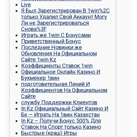
Live
Я Был Зарегистрирован В 1win%2C
только Удалил Свой Аккаунт Могу
Ли не Зарегистрироваться
Снова%3F
Играть же 1win С Бонусами
Приветственный Бонус
Последние Новинки же
Обновления На Официальном
Сайте 1win Kz
Коэффициенты Ставок 1win
Официальное Онлайн Казино И
Букмекер 1вин
подготовительная Линий И
Коэффициентов На Официальном
Сайте
службу Поддержки Клиентов
In Kz Официальный Сайт Казино И
Бк — Играть На 1вин Казахстан
In Kz – Получи Бонус 500% Для
Ставок На Спорт только Казино
Быстрые (краш) Игры