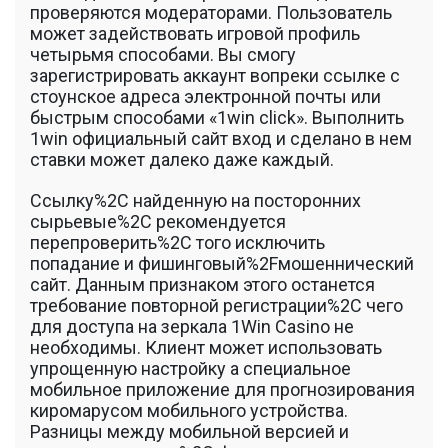
проверяются модераторами. Пользователь
может задействовать игровой профиль
четырьмя способами. Вы смогу
зарегистрировать аккаунт вопреки ссылке с
стоунское адреса электронной почты или
быстрым способами «1win click». Выполнить
1win официальный сайт вход и сделано в нем
ставки может далеко даже каждый.
Ссылку%2C найденную на посторонних
сырьевые%2C рекомендуется
перепроверить%2C того исключить
попадание и фишинговый%2Fмошеннический
сайт. Данным признаком этого останется
требование повторной регистрации%2C чего
для доступа на зеркала 1Win Casino не
необходимы. Клиент может использовать
упрощенную настройку а специальное
мобильное приложение для прогнозирования
киромарусом мобильного устройства.
Разницы между мобильной версией и