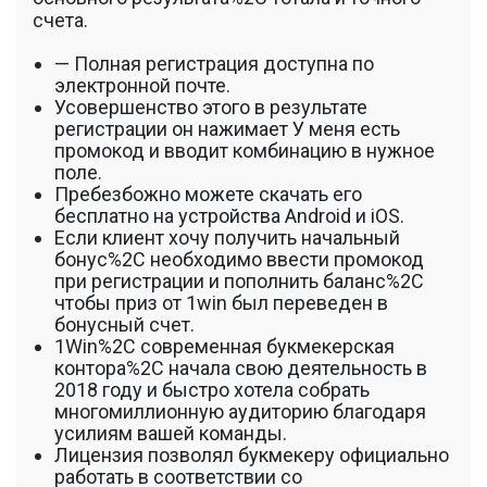
счета.
— Полная регистрация доступна по
электронной почте.
Усовершенство этого в результате
регистрации он нажимает У меня есть
промокод и вводит комбинацию в нужное
поле.
Пребезбожно можете скачать его
бесплатно на устройства Android и iOS.
Если клиент хочу получить начальный
бонус%2C необходимо ввести промокод
при регистрации и пополнить баланс%2C
чтобы приз от 1win был переведен в
бонусный счет.
1Win%2C современная букмекерская
контора%2C начала свою деятельность в
2018 году и быстро хотела собрать
многомиллионную аудиторию благодаря
усилиям вашей команды.
Лицензия позволял букмекеру официально
работать в соответствии со