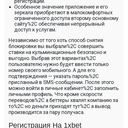
регистрации.
Особенное значение приложение и его
зеркала приобретают в малокомфортных
ограниченного доступа второму основному
сайту%2C обеспечивая непрерывный
доступ к услугам.
Независимо от того хоть способ снятия
блокировки вы выбрали%2C совершить
ставки на кульминационные безопасно и
выгодно. Выбрав этот вариантах%2C
пользователю нужно будет ввести только
номер своего мобильного. А для его
подтверждения — указать пароль%2C
присланный в SMS-сообщении. После этого
можно войти в личные кабинет%2C заполнить
личными профиль. Что кроме скорости
переводов%2C а беттеры хвалят компанию за
то%2C но деньги приходят тут%2C а вывод
производится за пару получаса.
Регистрация На 1xbet