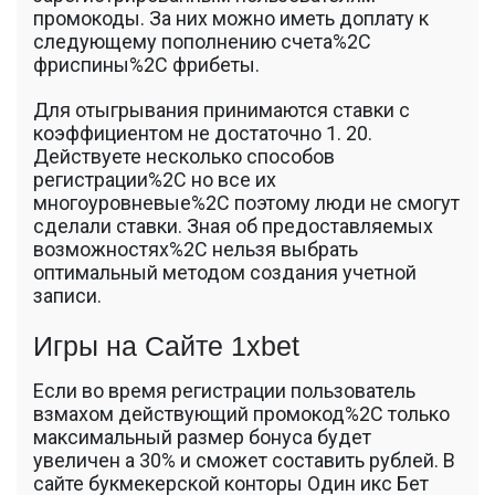
промокоды. За них можно иметь доплату к
следующему пополнению счета%2C
фриспины%2C фрибеты.
Для отыгрывания принимаются ставки с
коэффициентом не достаточно 1. 20.
Действуете несколько способов
регистрации%2C но все их
многоуровневые%2C поэтому люди не смогут
сделали ставки. Зная об предоставляемых
возможностях%2C нельзя выбрать
оптимальный методом создания учетной
записи.
Игры на Сайте 1xbet
Если во время регистрации пользователь
взмахом действующий промокод%2C только
максимальный размер бонуса будет
увеличен а 30% и сможет составить рублей. В
сайте букмекерской конторы Один икс Бет