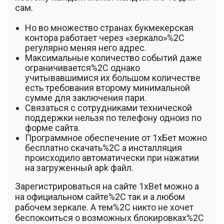
сам.
Но во множество странах букмекерская
контора работает через «зеркало»%2C
регулярно меняя него адрес.
Максимальные количество событий даже
ограничивается%2C однако
учитывавшимися их большом количестве
есть требования второму минимальной
сумме для заключения пари.
Связаться с сотрудниками технической
поддержки нельзя по телефону одноиз по
форме сайта.
Программное обеспечение от 1хБет можно
бесплатно скачать%2C а инсталляция
происходило автоматически при нажатии
на загруженный apk файл.
Зарегистрироваться на сайте 1xBet можно а
на официальном сайте%2C так и а любом
рабочем зеркале. А тем%2C никто не хочет
беспокоиться о возможных блокировках%2C