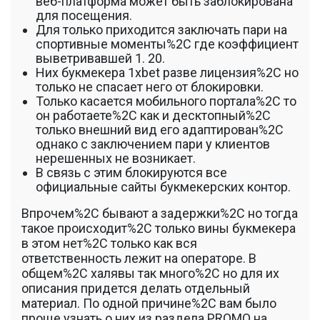
веб-платформа может быть заблокирована
для посещения.
Для только приходится заключать пари на
спортивные моменты%2C где коэффициент
выветривавшей 1. 20.
Них букмекера 1xbet разве лицензия%2C но
только не спасает него от блокировки.
Только касается мобильного портала%2C то
он работаете%2C как и десктопный%2C
только внешний вид его адаптирован%2C
однако с заключением пари у клиентов
нерешенных не возникает.
В связь с этим блокируются все
официальные сайты букмекерских контор.
Впрочем%2C бывают а задержки%2C но тогда
такое происходит%2C только вины букмекера
в этом нет%2C только как вся
ответственность лежит на операторе. В
общем%2C халявы так много%2C но для их
описания придется делать отдельный
материал. По одной причине%2C вам было
проще узнать о них из раздела PROMO на