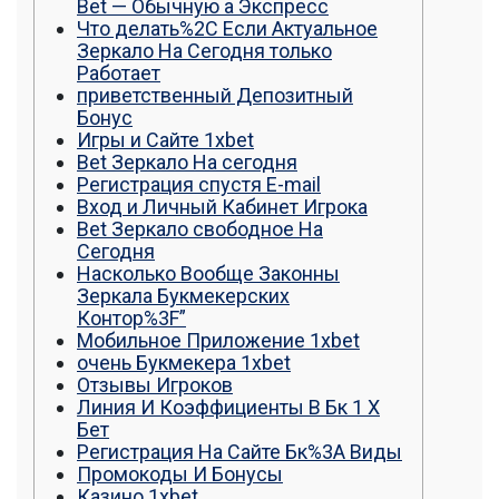
Bet — Обычную а Экспресс
Что делать%2C Если Актуальное
Зеркало На Сегодня только
Работает
приветственный Депозитный
Бонус
Игры и Сайте 1xbet
Bet Зеркало На сегодня
Регистрация спустя E-mail
Вход и Личный Кабинет Игрока
Bet Зеркало свободное На
Сегодня
Насколько Вообще Законны
Зеркала Букмекерских
Контор%3F”
Мобильное Приложение 1xbet
очень Букмекера 1xbet
Отзывы Игроков
Линия И Коэффициенты В Бк 1 Х
Бет
Регистрация На Сайте Бк%3A Виды
Промокоды И Бонусы
Казино 1xbet