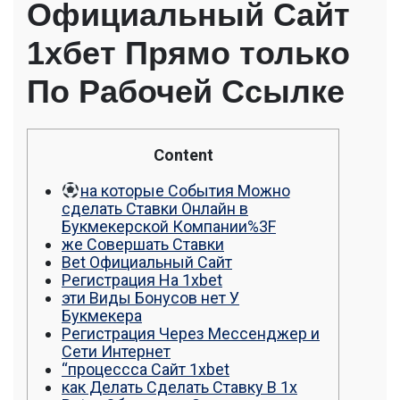
Официальный Сайт
รถพื้นเรียบชานต่ำ (Low bed) ขนส่งสินค้า โดย
รถพ่วงดั๊มพ์ จำหน่ายดิน หิน ทราย รับเหมาถม
1хбет Прямо только
ที่ รถตัก CAT 950 รถตัก Komatsu WA 380 WA
320 WA 200 รถตัก Hitachi ZW 220 ZW 180
แบ็คโฮ CAT 320 CAT 312 แบ็คโฮ Komatsu
По Рабочей Ссылке
PC 200 LC บูมยาว PC 200 PC 120 แบ็คโฮ
Kobelco SK 210 บูมยาว SK 200 SK 140
Content
на которые События Можно
сделать Ставки Онлайн в
Букмекерской Компании%3F
же Совершать Ставки
Bet Официальный Сайт
Регистрация На 1xbet
эти Виды Бонусов нет У
Букмекера
Регистрация Через Мессенджер и
Сети Интернет
“процессса Сайт 1xbet
как Делать Сделать Ставку В 1x