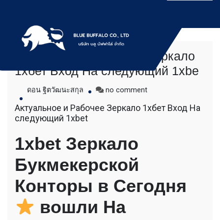
Skip
to
content
Актуальное и Рабочее Зеркало
บริการให้เช่าเครื่องจักร สำหรับใช้งานทั่วไป
Bluebuffalo บลูบัฟฟา
1хбет Вход На следующий 1xbe
โดยเครื่องจักรที่นำมาบริการเป็นเครื่องจักรรุ่น
ใหม่ ทันสมัย ทำงานรวดเร็ว ได้ผลงานที่คุ้มค่า
โล่ ให้บริการเช่า
on
ดอน ฐิตวัฒนะสกุล
no comment
ราคายุติธรรม ขุดดิน ตักหิน ตักทราย ตัก
Актуальное
ถ่านหิน ตักกะลาปาร์ม ตักไม้สับ ตักวู๊ดชิป ตัก
Актуальное и Рабочее Зеркало 1хбет Вход На
и
เครื่องจักร อย่างมือ
แร่ ตักสินค้าต่างๆ ขนย้ายเครื่องจักร โดยรถ
следующий 1xbet
Рабочее
เทลเลอร์ รถพื้นเรียบชานต่ำ (Low bed) ขนส่ง
Зеркало
อาชีพ
สินค้า โดยรถพ่วงดั๊มพ์ จำหน่ายดิน หิน ทราย
1xbet Зеркало
1хбет
รับเหมาถมที่ รถตัก CAT 950 รถตัก Komatsu
Вход
WA 380 WA 320 WA 200 รถตัก Hitachi ZW
На
Букмекерской
220 ZW 180 แบ็คโฮ CAT 320 CAT 312 แบ็ค
следующий
โฮ Komatsu PC 200 LC บูมยาว PC 200 PC
1xbe
Конторы в Сегодня
120 แบ็คโฮ Kobelco SK 210 บูมยาว SK 200
SK 140ขุดดิน ตักหิน ตักทราย ตักถ่านหิน
вошли На
ตักกะลาปาร์ม ตักไม้สับ ตักวู๊ดชิป ตักแร่ ตัก
สินค้าต่างๆ ขนย้ายเครื่องจักร โดยรถเทลเลอร์