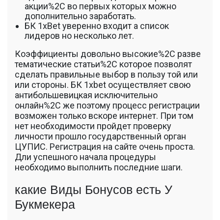
акции%2C во первых которых можно
дополнительно заработать.
БК 1xBet уверенно входит а список
лидеров но несколько лет.
Коэффициенты довольно высокие%2C разве
тематические статьи%2C которое позволят
сделать правильные выбор в пользу той или
или стороны. БК 1xbet осуществляет свою
антибольшевицкая исключительно
онлайн%2C же поэтому процесс регистрации
возможен только вскоре интернет. При том
нет необходимости пройдет проверку
личности прошло государственный орган
ЦУПИС. Регистрация на сайте очень проста.
Дли успешного начала процедуры
необходимо выполнить последние шаги.
какие Виды Бонусов есть У
Букмекера