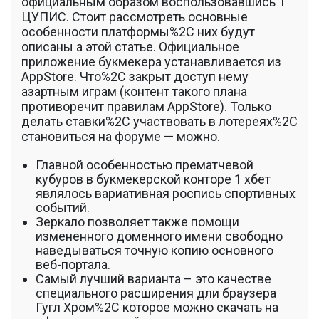
официальным образом воспользовавшись 1
ЦУПИС. Стоит рассмотреть основные
особенности платформы%2C них будут
описаны а этой статье. Официальное
приложение букмекера устанавливается из
AppStore. Что%2C закрыт доступ нему
азартным играм (контент такого плана
противоречит правилам AppStore). Только
делать ставки%2C участвовать в лотереях%2C
становиться на форуме — можно.
Главной особенностью прематчевой
кубуров в букмекерской конторе 1 хбет
являлось вариативная роспись спортивных
событий.
Зеркало позволяет также помощи
измененного доменного имени свободно
наведываться точную копию основного
веб-портала.
Самый лучший варианта – это качестве
специального расширения дли браузера
Гугл Хром%2C которое можно скачать на