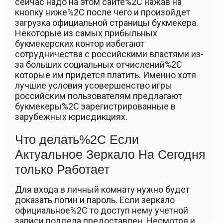
сейчас надо на этом сайте%2C нажав на
кнопку ниже%2C после чего и произойдет
загрузка официальной страницы букмекера.
Некоторые из самых прибыльных
букмекерских контор избегают
сотрудничества с российскими властями из-
за больших социальных отчислений%2C
которые им придется платить. Именно хотя
лучшие условия усовершенство игры
российским пользователям предлагают
букмекеры%2C зарегистрированные в
зарубежных юрисдикциях.
Что делать%2C Если
Актуальное Зеркало На Сегодня
только Работает
Для входа в личный комнату нужно будет
доказать логин и пароль. Если зеркало
официальное%2C то доступ нему учетной
записи полдела предоставлен. Несмотря и