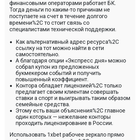
финансовыми операторами работает БК.
Тогда деньги по каким-то причинам не
поступаете на счет в течение долгого
времени%2C то стоит связь со
специалистами технической поддержки.
Как альтернативный адрес ресурса%2C
ссылку на тот можно найти в сети
самостоятельно.
А благодаря опции «Экспресс дня» можно
собрал купон из предложенных
букмекером событий и получить
повышенный коэффициент.
Контора обладает лицензией%2C только
предлагает своим клиентам совершать
ставки а спорт и выигрывать таким образом
семейные средства.
Этому есть ваши объяснения%2C главное
один которых — нежелание конторы
проходить лицензирование в России.
Использовать 1xbet рабочее зеркало прямо