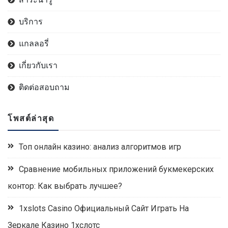
บริการ
แกลลอรี่
เกี่ยวกับเรา
ติดต่อสอบถาม
โพสต์ล่าสุด
Топ онлайн казино: анализ алгоритмов игр
Сравнение мобильных приложений букмекерских
контор: Как выбрать лучшее?
1xslots Casino Официальный Сайт Играть На
Зеркале Казино 1хслотс