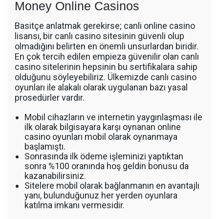
Money Online Casinos
Basitçe anlatmak gerekirse; canli online casino
lisansı, bir canlı casino sitesinin güvenli olup
olmadığını belirten en önemli unsurlardan biridir.
En çok tercih edilen empieza güvenilir olan canlı
casino sitelerinin hepsinin bu sertifikalara sahip
olduğunu söyleyebiliriz. Ülkemizde canlı casino
oyunları ile alakalı olarak uygulanan bazı yasal
prosedürler vardır.
Mobil cihazların ve internetin yaygınlaşması ile
ilk olarak bilgisayara karşı oynanan online
casino oyunları mobil olarak oynanmaya
başlamıştı.
Sonrasında ilk ödeme işleminizi yaptıktan
sonra %100 oranında hoş geldin bonusu da
kazanabilirsiniz.
Sitelere mobil olarak bağlanmanın en avantajlı
yanı, bulunduğunuz her yerden oyunlara
katılma imkanı vermesidir.