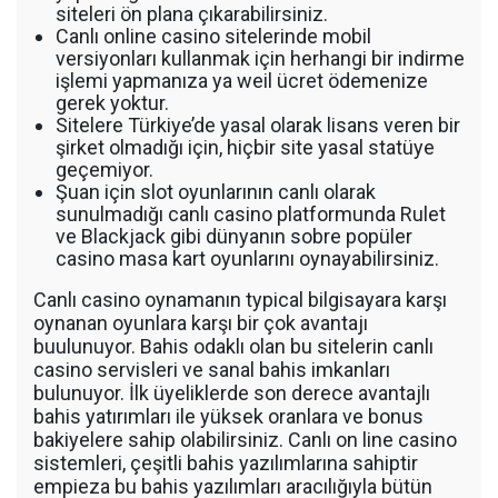
siteleri ön plana çıkarabilirsiniz.
Canlı online casino sitelerinde mobil
versiyonları kullanmak için herhangi bir indirme
işlemi yapmanıza ya weil ücret ödemenize
gerek yoktur.
Sitelere Türkiye’de yasal olarak lisans veren bir
şirket olmadığı için, hiçbir site yasal statüye
geçemiyor.
Şuan için slot oyunlarının canlı olarak
sunulmadığı canlı casino platformunda Rulet
ve Blackjack gibi dünyanın sobre popüler
casino masa kart oyunlarını oynayabilirsiniz.
Canlı casino oynamanın typical bilgisayara karşı
oynanan oyunlara karşı bir çok avantajı
buulunuyor. Bahis odaklı olan bu sitelerin canlı
casino servisleri ve sanal bahis imkanları
bulunuyor. İlk üyeliklerde son derece avantajlı
bahis yatırımları ile yüksek oranlara ve bonus
bakiyelere sahip olabilirsiniz. Canlı on line casino
sistemleri, çeşitli bahis yazılımlarına sahiptir
empieza bu bahis yazılımları aracılığıyla bütün