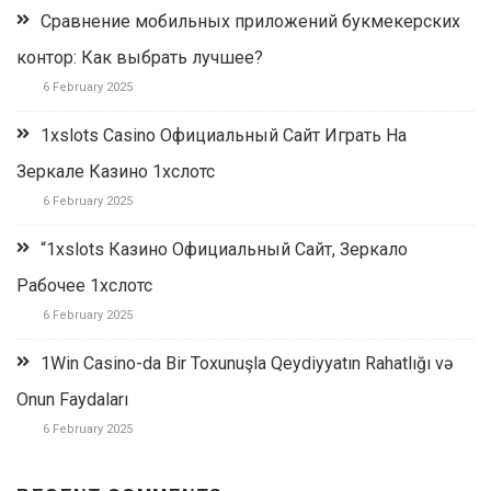
Сравнение мобильных приложений букмекерских
контор: Как выбрать лучшее?
6 February 2025
1xslots Casino Официальный Сайт Играть На
Зеркале Казино 1хслотс
6 February 2025
“1xslots Казино Официальный Сайт, Зеркало
Рабочее 1хслотс
6 February 2025
1Win Casino-da Bir Toxunuşla Qeydiyyatın Rahatlığı və
Onun Faydaları
6 February 2025