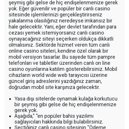
şeymiş gibi gelse de hiç endişelenmenize gerek
yok. Eğer güvenilir ve popüler bir canlı casino
sitesinde işlemlerinizi gerçekleştirirseniz
yakalanma olasılığınız neredeyse imkansız bir
hale gelecektir. Yani, eğer devlet tarafından para
cezası yemek istemiyorsanız canlı casino
oynayacağınız siteyi seçerken oldukça dikkatli
olmalısınız. Sektörde hizmet veren tüm canlı
online casino siteleri, kendine özel olarak bir
mobil versiyon tasarlar. Bu sayede tüm pampre
telefonları ve tabletler üzerinden canlı on line
casino oyunlarına katılım gösterebilirsiniz. Mobil
cihazların world wide web tarayıcısı üzerine
güncel giriş adreslerini yazdığınız zaman,
doğrudan mobil site karşınıza gelecektir.
Yasa dışı sitelerde oynamak kulağa korkutucu
bir şeymiş gibi gelse de hiç endişelenmenize
gerek yok.
Aşağıda,” “en popüler bahis yazılımı
sağlayıcıları hakkında bilgi bulabilirsiniz.
Seçtiğiniz canlı casino sitesinin “Ödeme