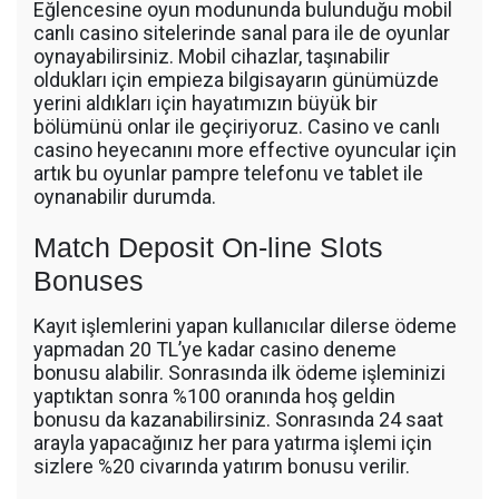
Eğlencesine oyun modununda bulunduğu mobil
canlı casino sitelerinde sanal para ile de oyunlar
oynayabilirsiniz. Mobil cihazlar, taşınabilir
oldukları için empieza bilgisayarın günümüzde
yerini aldıkları için hayatımızın büyük bir
bölümünü onlar ile geçiriyoruz. Casino ve canlı
casino heyecanını more effective oyuncular için
artık bu oyunlar pampre telefonu ve tablet ile
oynanabilir durumda.
Match Deposit On-line Slots
Bonuses
Kayıt işlemlerini yapan kullanıcılar dilerse ödeme
yapmadan 20 TL’ye kadar casino deneme
bonusu alabilir. Sonrasında ilk ödeme işleminizi
yaptıktan sonra %100 oranında hoş geldin
bonusu da kazanabilirsiniz. Sonrasında 24 saat
arayla yapacağınız her para yatırma işlemi için
sizlere %20 civarında yatırım bonusu verilir.