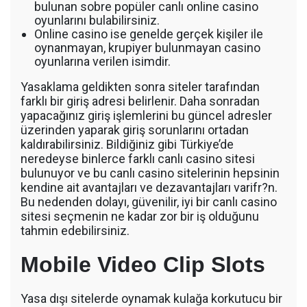
bulunan sobre popüler canlı online casino
oyunlarını bulabilirsiniz.
Online casino ise genelde gerçek kişiler ile
oynanmayan, krupiyer bulunmayan casino
oyunlarına verilen isimdir.
Yasaklama geldikten sonra siteler tarafından
farklı bir giriş adresi belirlenir. Daha sonradan
yapacağınız giriş işlemlerini bu güncel adresler
üzerinden yaparak giriş sorunlarını ortadan
kaldırabilirsiniz. Bildiğiniz gibi Türkiye’de
neredeyse binlerce farklı canlı casino sitesi
bulunuyor ve bu canlı casino sitelerinin hepsinin
kendine ait avantajları ve dezavantajları varifr?n.
Bu nedenden dolayı, güvenilir, iyi bir canlı casino
sitesi seçmenin ne kadar zor bir iş olduğunu
tahmin edebilirsiniz.
Mobile Video Clip Slots
Yasa dışı sitelerde oynamak kulağa korkutucu bir