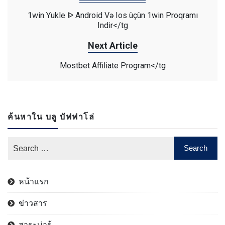
1win Yukle ᐉ Android Və Ios üçün 1win Proqramı
Indir</tg
Next Article
Mostbet Affiliate Program</tg
ค้นหาใน บลู บัฟฟาโล่
หน้าแรก
ข่าวสาร
สาระน่ารู้