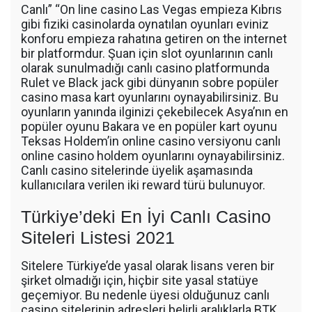
Canlı” “On line casino Las Vegas empieza Kıbrıs
gibi fiziki casinolarda oynatılan oyunları eviniz
konforu empieza rahatına getiren on the internet
bir platformdur. Şuan için slot oyunlarının canlı
olarak sunulmadığı canlı casino platformunda
Rulet ve Black jack gibi dünyanın sobre popüler
casino masa kart oyunlarını oynayabilirsiniz. Bu
oyunların yanında ilginizi çekebilecek Asya’nın en
popüler oyunu Bakara ve en popüler kart oyunu
Teksas Holdem’in online casino versiyonu canlı
online casino holdem oyunlarını oynayabilirsiniz.
Canlı casino sitelerinde üyelik aşamasında
kullanıcılara verilen iki reward türü bulunuyor.
Türkiye’deki En İyi Canlı Casino
Siteleri Listesi 2021
Sitelere Türkiye’de yasal olarak lisans veren bir
şirket olmadığı için, hiçbir site yasal statüye
geçemiyor. Bu nedenle üyesi olduğunuz canlı
casino sitelerinin adresleri belirli aralıklarla BTK