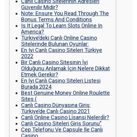
Canlı Casino Sitelerinin Adresleri
Güvenilir Midir?
Note: Ensure You Read Through The
Bonus Terms And Conditions
Is It Legal To Learn Slots Online In
America?
Türkiye’deki Canlı Online Casino
Sitelerinde Bulunan Oyunlar:
En Iyi Canlı Casino Siteleri Türkiye
2022
Bir Canlı Casino Sitesinin İyi
Olduğunu Anlamak İçin Nelere Dikkat
Etmek Gerekir?
En İyi Canlı Casino Siteleri Listesi
Burada 2024
Best Genuine Money Online Roulette
Sites (
Canlı Casino Dünyasına Giriş:
Türkiye’de Canlı Casino 2021
Canli Online Casino Li̇sansi Nelerdi̇r?
Canlı Casino Siteleri Giriş Sorunu”
Cep Telefonu Ve Capsule Ile Canlı
Casino