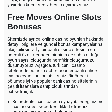
yaşından küçükseniz hesap açamazsınız.
Free Moves Online Slots
Bonuses
Sitemizde ayrıca, online casino oyunları hakkında
detaylı bilgilere ve güncel bonus kampanyalarına
ulaşabilirsiniz. İyi bir canlı casino sitesinin en
önemli özelliklerinden birisinin de sahip olduğu
oyun sayısı olduğunda hemfikir olduğumuzu
düşünüyoruz. Aşağıda, türk canlı casino
sitelerinde bulunan sobre popüler canlı online
casino oyunlarını bulabilirsiniz. Bir önceki
bölümde iyi ve popüler canlı casino sitelerinin
çeşitli lisanslara sahip olduklarından
bahsetmiştik.
Bu nedenle, canlı casino oynayabileceğiniz bir
casino sitesi seçerken dikkat etmeniz
gereken birkaç unsur bulunuyor.