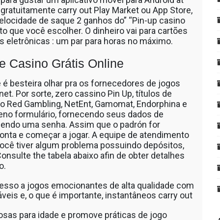
 gratuitamente carry out Play Market ou App Store,
 velocidade de saque 2 ganhos do” “Pin-up casino
 que você escolher. O dinheiro vai para cartões
as eletrônicas : um par para horas no máximo.
 Casino Grátis Online
 é besteira olhar pra os fornecedores de jogos
t. Por sorte, zero cassino Pin Up, títulos de
o Red Gambling, NetEnt, Gamomat, Endorphina e
ueno formulário, fornecendo seus dados de
cendo uma senha. Assim que o padrón for
conta e começar a jogar. A equipe de atendimento
 você tiver algum problema possuindo depósitos,
onsulte the tabela abaixo afin de obter detalhes
o.
 acesso a jogos emocionantes de alta qualidade com
eis e, o que é importante, instantâneos carry out
rosas para idade e promove práticas de jogo