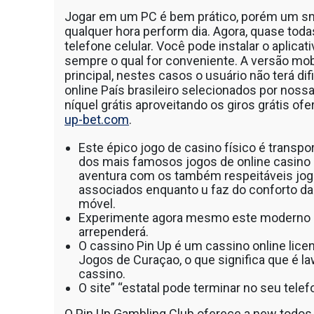
Jogar em um PC é bem prático, porém um sm
qualquer hora perform dia. Agora, quase tod
telefone celular. Você pode instalar o aplic
sempre o qual for conveniente. A versão mob
principal, nestes casos o usuário não terá d
online País brasileiro selecionados por nos
níquel grátis aproveitando os giros grátis o
up-bet.com
.
Este épico jogo de casino físico é transpo
dos mais famosos jogos de online casino
aventura com os também respeitáveis jo
associados enquanto u faz do conforto 
móvel.
Experimente agora mesmo este moderno ap
arrependerá.
O cassino Pin Up é um cassino online lice
Jogos de Curaçao, o que significa que é la
cassino.
O site” “estatal pode terminar no seu tele
O Pin Up Gambling Club oferece a new todos 