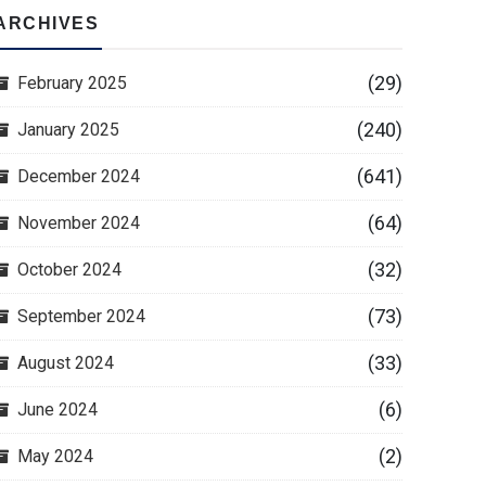
ARCHIVES
(29)
February 2025
(240)
January 2025
(641)
December 2024
(64)
November 2024
(32)
October 2024
(73)
September 2024
(33)
August 2024
(6)
June 2024
(2)
May 2024