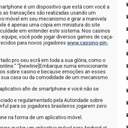
artphone é um dispositivo que está com você a
as as transações são realizadas usando um
ativo móvel em seu mecanismo e girar a manivela
ile é apenas uma cópia em miniatura do site
ificuldade em entender este sistema. Nos casinos
sa equipe, você pode jogar diversos games de caça-
ferecidos para novos jogadores
www.cassino-pin-
rtado pro seu ecrã em toda a sua glória, como o
 online.” “[newline]Embarque numa emocionante
gos sobre casino e because emoções an esses
da sua casa ou da comodidade de um mecanismo
licativo afin de smartphone e você não se
nciado e regulamentado pela Autoridade sobre
wful para os jogadores brasileiros jogarem zero
fone na forma de um aplicativo móvel.
para gustar um aplicativo móvel para Android at