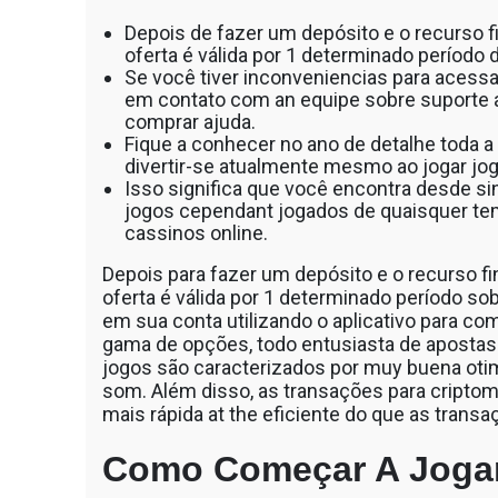
Depois de fazer um depósito e o recurso f
oferta é válida por 1 determinado período 
Se você tiver inconveniencias para acessa
em contato com an equipe sobre suporte 
comprar ajuda.
Fique a conhecer no ano de detalhe toda 
divertir-se atualmente mesmo ao jogar jog
Isso significa que você encontra desde s
jogos cependant jogados de quaisquer te
cassinos online.
Depois para fazer um depósito e o recurso fi
oferta é válida por 1 determinado período so
em sua conta utilizando o aplicativo para c
gama de opções, todo entusiasta de apostas 
jogos são caracterizados por muy buena otim
som. Além disso, as transações para cript
mais rápida at the eficiente do que as trans
Como Começar A Jogar