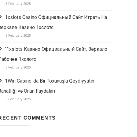
6 February 2025
1xslots Casino Официальный Сайт Играть На
Зеркале Казино 1хслотс
6 February 2025
“1xslots Казино Официальный Сайт, Зеркало
Рабочее 1хслотс
6 February 2025
1Win Casino-da Bir Toxunuşla Qeydiyyatın
Rahatlığı və Onun Faydaları
6 February 2025
RECENT COMMENTS