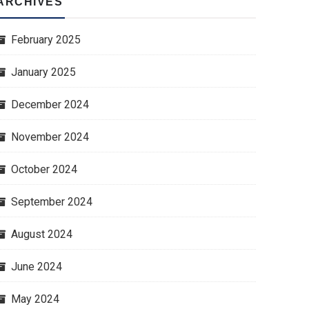
ARCHIVES
February 2025
January 2025
December 2024
November 2024
October 2024
September 2024
August 2024
June 2024
May 2024