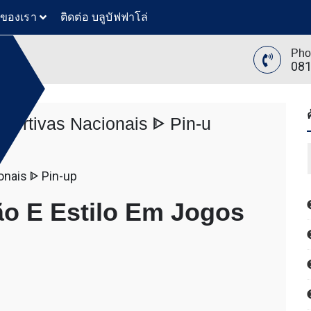
วของเรา
ติดต่อ บลูบัฟฟาโล่
Pho
081
portivas Nacionais ᐈ Pin-u
ย
ล่
ทันสมัย
ขุดดิน
onais ᐈ Pin-up
ับ ตัก
 โดยรถ
ão E Estilo Em Jogos
นค้า โดย
 รถตัก
200 รถ
AT 312
 120
ขุดดิน
ับ ตัก