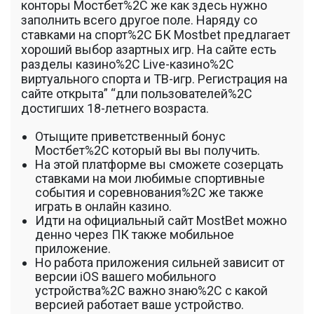
конторы Мостбет%2C же как здесь нужно
заполнить всего другое поле. Наряду со
ставками на спорт%2C БК Mostbet предлагает
хороший выбор азартных игр. На сайте есть
разделы казино%2C Live-казино%2C
виртуального спорта и ТВ-игр. Регистрация на
сайте открыта” “дли пользователей%2C
достигших 18-летнего возраста.
Отыщите приветственный бонус
Мостбет%2C который вы вы получить.
На этой платформе вы сможете созерцать
ставками на мои любимые спортивные
события и соревнования%2C же также
играть в онлайн казино.
Идти на официальный сайт MostBet можно
денно через ПК также мобильное
приложение.
Но работа приложения сильней зависит от
версии iOS вашего мобильного
устройства%2C важно знаю%2C с какой
версией работает ваше устройство.