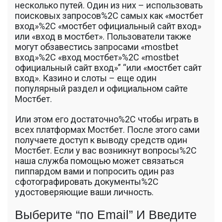
несколько путей. Один из них – использовать
поисковых запросов%2C самых как «мостбет
вход»%2C «мостбет официальный сайт вход»
или «вход в мостбет». Пользователи также
могут обзавестись запросами «mostbet
вход»%2C «вход мостбет»%2C «mostbet
официальный сайт вход»” “или «мостбет сайт
вход». Казино и слоты – еще один
популярный раздел и официальном сайте
Мостбет.
Или этом его достаточно%2C чтобы играть в
всех платформах Мостбет. После этого сами
получаете доступ к выводу средств один
Мостбет. Если у вас возникнут вопросы%2C
наша служба помощью может связаться
пиппардом вами и попросить один раз
сфотографировать документы%2C
удостоверяющие ваши личность.
Выберите “по Email” И Введите