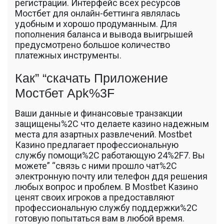
регистрации. Интерфейс всех ресурсов
Мостбет для онлайн-беттинга являлась
удобным и хорошо продуманным. Для
пополнения баланса и вывода выигрышей
предусмотрено большое количество
платежных инструменты.
Как” “скачать Приложение
Мостбет Apk%3F
Ваши данные и финансовые транзакции
защищены%2C что делаете казино надежным
места для азартных развлечений. Mostbet
Казино предлагает профессиональную
службу помощи%2C работающую 24%2F7. Вы
можете” “связь с ними прошло чат%2C
электронную почту или телефон ддя решения
любых вопрос и проблем. В Mostbet Казино
ценят своих игроков а предоставляют
профессиональную службу поддержки%2C
готовую попытаться вам в любой время.