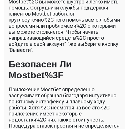
Mostbet%2C вы можете шустро и легко иметь
помощь. Сотрудники службы поддержки
клиентов Mostbet работают
круглосуточно%2C того помочь вам с любыми
вопросами или проблемами%2C с которыми
вы можете столкнется. Чтобы начать
напрашивающийся средств%2C просто
войдите в свой аккаунт” “же выберите кнопку
‘Вывести’.
Безопасен Ли
Mostbet%3F
Приложение Мостбет определенно
заслуживает обращал благодаря интуитивно
понятному интерфейсу и плавному ходу
работы. Хотя%2C несмотря на все это%2C
приложение имеет некоторые
недостатки%2C них также стоит учесть.
Процедура ставок простая и не определяется