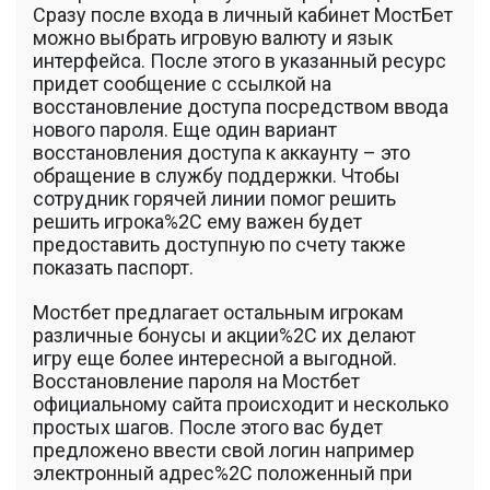
Сразу после входа в личный кабинет МостБет
можно выбрать игровую валюту и язык
интерфейса. После этого в указанный ресурс
придет сообщение с ссылкой на
восстановление доступа посредством ввода
нового пароля. Еще один вариант
восстановления доступа к аккаунту – это
обращение в службу поддержки. Чтобы
сотрудник горячей линии помог решить
решить игрока%2C ему важен будет
предоставить доступную по счету также
показать паспорт.
Мостбет предлагает остальным игрокам
различные бонусы и акции%2C их делают
игру еще более интересной а выгодной.
Восстановление пароля на Мостбет
официальному сайта происходит и несколько
простых шагов. После этого вас будет
предложено ввести свой логин например
электронный адрес%2C положенный при