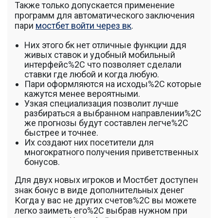
Также только допускается применение
программ для автоматического заключения
пари
мостбет войти через вк
.
Них этого бк нет отличные функции ддя
живых ставок и удобный мобильный
интерфейс%2C что позволяет сделали
ставки где любой и когда любую.
Пари оформляются на исходы%2C которые
кажутся менее вероятными.
Узкая специализация позволит лучше
разбираться а выбранном направлении%2C
же прогнозы будут составлен легче%2C
быстрее и точнее.
Их создают них посетители для
многократного получения приветственных
бонусов.
Для двух новых игроков и Мостбет доступен
знак бонус в виде дополнительных денег
Когда у вас не других счетов%2C вы можете
легко заиметь его%2C выбрав нужном при