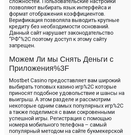
сложностей. Пользовательские настройки
позволяют выбирать язык интерфейса и
формат отображения коэффициентов.
Верификация позволяла выводить крупные
кредиту без необходимости оснований.
Данный сайт нарушает законодательство
“РФ”%2C поэтому доступ к этому сайту
запрещен.
Можем Ли мы Снять Деньги с
Приложения%3F
Mostbet Casino предоставляет вам широкий
выбирать топовых казино игр%2C которые
приносят подобное удовольствие и шансы на
выигрыш. А этом разделе и рассмотрим
некоторые одним самых популярных игр%2C
а также поделимся с вами сокровенными
успешной игры. Регистрация с помощью
номера мобильного телефона – самый
популярный методом на сайте букмекерской