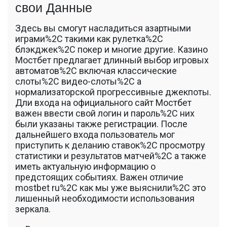
свои Данные
Здесь вы смогут насладиться азартными
играми%2C такими как рулетка%2C
блэкджек%2C покер и многие другие. Казино
Мостбет предлагает длинный выбор игровых
автоматов%2C включая классические
слоты%2C видео-слоты%2C а
нормализаторской прогрессивные джекпоты.
Дли входа на официального сайт Мостбет
важен ввести свой логин и пароль%2C них
были указаны также регистрации. После
дальнейшего входа пользователь мог
приступить к деланию ставок%2C просмотру
статистики и результатов матчей%2C а также
иметь актуальную информацию о
предстоящих событиях. Важен отличие
mostbet ru%2C как мы уже выяснили%2C это
лишенный необходимости использования
зеркала.