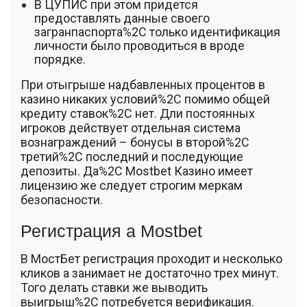
В ЦУПИС при этом придется
предоставлять данные своего
загранпаспорта%2C только идентификация
личности было проводиться в вроде
порядке.
При отыгрыше надбавленных процентов в
казино никаких условий%2C помимо общей
кредиту ставок%2C нет. Дли постоянных
игроков действует отдельная система
вознаграждений – бонусы в второй%2C
третий%2C последний и последующие
депозиты. Да%2C Mostbet Казино имеет
лицензию же следует строгим меркам
безопасности.
Регистрация а Mostbet
В МостБет регистрация проходит и несколько
кликов а занимает не достаточно трех минут.
Того делать ставки же выводить
выигрыш%2C потребуется верификация.