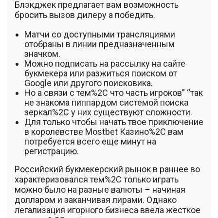
Блэкджек предлагает вам возможность
бросить вызов дилеру а победить.
Матчи со доступными трансляциями
отобраны в линии предназначенным
значком.
Можно подписать на рассылку на сайте
букмекера или разжиться поиском от
Google или другого поисковика.
Но а связи с тем%2C что часть игроков” “так
не знакома пиппардом системой поиска
зеркал%2C у них существуют сложности.
Для только чтобы начать твое приключение
в королевстве Mostbet Казино%2C вам
потребуется всего еще минут на
регистрацию.
Российский букмекерский рынок в раннее во
характеризовался тем%2C только играть
можно было на разные валюты – начиная
долларом и заканчивая лирами. Однако
легализация игорного бизнеса ввела жесткое