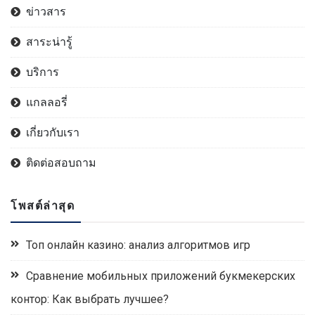
ข่าวสาร
สาระน่ารู้
บริการ
แกลลอรี่
เกี่ยวกับเรา
ติดต่อสอบถาม
โพสต์ล่าสุด
Топ онлайн казино: анализ алгоритмов игр
Сравнение мобильных приложений букмекерских
контор: Как выбрать лучшее?