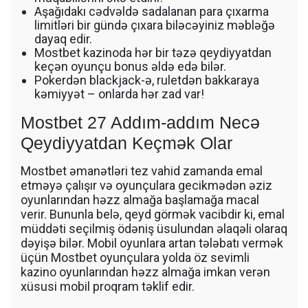
Aşağıdakı cədvəldə sadalanan para çıxarma
limitləri bir gündə çıxara biləcəyiniz məbləğə
dayaq edir.
Mostbet kazinoda hər bir təzə qeydiyyatdan
keçən oyunçu bonus əldə edə bilər.
Pokerdən blackjack-ə, ruletdən bakkaraya
kəmiyyət – onlarda hər zad var!
Mostbet 27 Addım-addım Necə
Qeydiyyatdan Keçmək Olar
Mostbet əmanətləri tez vahid zamanda emal
etməyə çalışır və oyunçulara gecikmədən əziz
oyunlarından həzz almağa başlamağa macal
verir. Bununla belə, qeyd görmək vacibdir ki, emal
müddəti seçilmiş ödəniş üsulundan əlaqəli olaraq
dəyişə bilər. Mobil oyunlara artan tələbatı vermək
üçün Mostbet oyunçulara yolda öz sevimli
kazino oyunlarından həzz almağa imkan verən
xüsusi mobil proqram təklif edir.