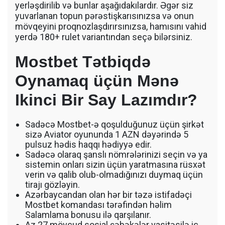
yerləşdirilib və bunlar aşağıdakılardır. Əgər siz
yuvarlanan topun pərəstişkarısınızsa və onun
mövqeyini proqnozlaşdırırsınızsa, hamısını vahid
yerdə 180+ rulet variantından seçə bilərsiniz.
Mostbet Tətbiqdə
Oynamaq üçün Mənə
Ikinci Bir Say Lazımdır?
Sadəcə Mostbet-ə qoşulduğunuz üçün şirkət
sizə Aviator oyununda 1 AZN dəyərində 5
pulsuz hədis haqqı hədiyyə edir.
Sadəcə olaraq şanslı nömrələrinizi seçin və ya
sistemin onları sizin üçün yaratmasına rüsxət
verin və qalib olub-olmadığınızı duymaq üçün
tirajı gözləyin.
Azərbaycandan olan hər bir təzə istifadəçi
Mostbet komandası tərəfindən həlim
Salamlama bonusu ilə qarşılanır.
Az 27 mövcud sosial şəbəkələr vasitəsilə iç