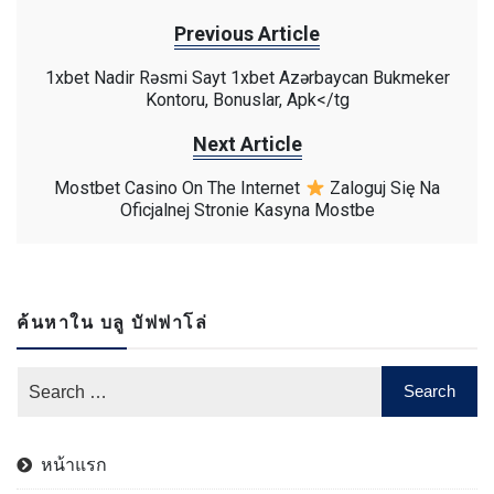
Previous Article
1xbet Nadir Rəsmi Sayt 1xbet Azərbaycan Bukmeker
Kontoru, Bonuslar, Apk</tg
Next Article
Mostbet Casino On The Internet
Zaloguj Się Na
Oficjalnej Stronie Kasyna Mostbe
ค้นหาใน บลู บัฟฟาโล่
หน้าแรก