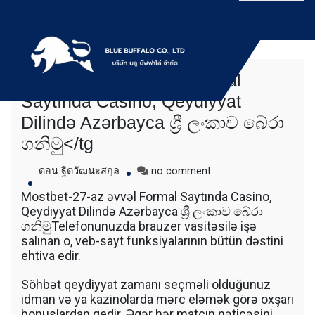
Skip
to
content
Mostbet-27-az əvvəl Formal
บริการให้เช่าเครื่องจักร สำหรับใช้งานทั่วไป
Bluebuffalo บลูบัฟฟา
Saytında Casino, Qeydiyyat
โดยเครื่องจักรที่นำมาบริการเป็นเครื่องจักรรุ่น
Dilində Azərbayca ශ්‍රී ලංකාව බේරා
ใหม่ ทันสมัย ทำงานรวดเร็ว ได้ผลงานที่คุ้มค่า
โล่ ให้บริการเช่า
ราคายุติธรรม ขุดดิน ตักหิน ตักทราย ตัก
ගනිමු</tg
ถ่านหิน ตักกะลาปาร์ม ตักไม้สับ ตักวู๊ดชิป ตัก
เครื่องจักร อย่างมือ
แร่ ตักสินค้าต่างๆ ขนย้ายเครื่องจักร โดยรถ
on
ดอน ฐิตวัฒนะสกุล
no comment
เทลเลอร์ รถพื้นเรียบชานต่ำ (Low bed) ขนส่ง
Mostbet-
อาชีพ
สินค้า โดยรถพ่วงดั๊มพ์ จำหน่ายดิน หิน ทราย
Mostbet-27-az əvvəl Formal Saytında Casino,
27-
รับเหมาถมที่ รถตัก CAT 950 รถตัก Komatsu
Qeydiyyat Dilində Azərbayca ශ්‍රී ලංකාව බේරා
az
WA 380 WA 320 WA 200 รถตัก Hitachi ZW
ගනිමුTelefonunuzda brauzer vasitəsilə işə
əvvəl
220 ZW 180 แบ็คโฮ CAT 320 CAT 312 แบ็ค
salınan o, veb-sayt funksiyalarının bütün dəstini
Formal
โฮ Komatsu PC 200 LC บูมยาว PC 200 PC
ehtiva edir.
Saytında
120 แบ็คโฮ Kobelco SK 210 บูมยาว SK 200
Casino,
SK 140ขุดดิน ตักหิน ตักทราย ตักถ่านหิน
Söhbət qeydiyyat zamanı seçməli olduğunuz
Qeydiyyat
ตักกะลาปาร์ม ตักไม้สับ ตักวู๊ดชิป ตักแร่ ตัก
Dilində
idman və ya kazinolarda mərc eləmək görə oxşarı
สินค้าต่างๆ ขนย้ายเครื่องจักร โดยรถเทลเลอร์
Azərbayca
bonuslardan gedir. Əgər hər matçın nəticəsini