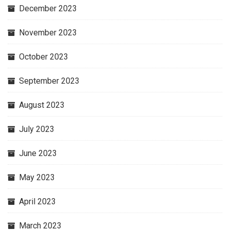
December 2023
November 2023
October 2023
September 2023
August 2023
July 2023
June 2023
May 2023
April 2023
March 2023