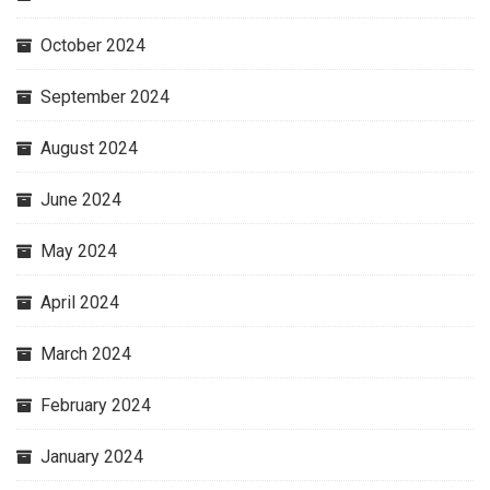
October 2024
September 2024
August 2024
June 2024
May 2024
April 2024
March 2024
February 2024
January 2024