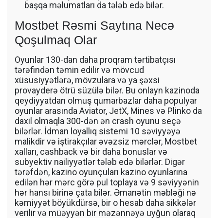
başqa məlumatları da tələb edə bilər.
Mostbet Rəsmi Saytına Necə
Qoşulmaq Olar
Oyunlar 130-dan daha proqram tərtibatçısı
tərəfindən təmin edilir və mövcud
xüsusiyyətlərə, mövzulara və ya şəxsi
provayderə ötrü süzülə bilər. Bu onlayn kazinoda
qeydiyyatdan olmuş qumarbazlar daha populyar
oyunlar arasında Aviator, JetX, Mines və Plinko da
daxil olmaqla 300-dən ən crash oyunu seçə
bilərlər. İdman loyallıq sistemi 10 səviyyəyə
malikdir və iştirakçılar əvəzsiz mərclər, Mostbet
xalları, cashback və bir daha bonuslar və
subyektiv nailiyyətlər tələb edə bilərlər. Digər
tərəfdən, kazino oyunçuları kazino oyunlarına
edilən hər mərc görə pul toplaya və 9 səviyyənin
hər hansı birinə çata bilər. Əmanətin məbləği nə
kəmiyyət böyükdürsə, bir o hesab daha sikkələr
verilir və müəyyən bir məzənnəyə uyğun olaraq