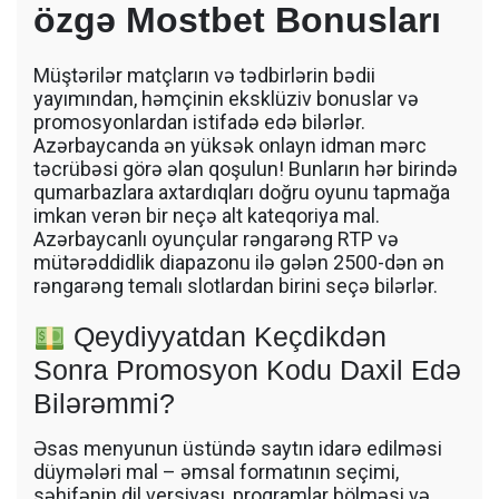
özgə Mostbet Bonusları
Müştərilər matçların və tədbirlərin bədii
yayımından, həmçinin eksklüziv bonuslar və
promosyonlardan istifadə edə bilərlər.
Azərbaycanda ən yüksək onlayn idman mərc
təcrübəsi görə əlan qoşulun! Bunların hər birində
qumarbazlara axtardıqları doğru oyunu tapmağa
imkan verən bir neçə alt kateqoriya mal.
Azərbaycanlı oyunçular rəngarəng RTP və
mütərəddidlik diapazonu ilə gələn 2500-dən ən
rəngarəng temalı slotlardan birini seçə bilərlər.
Qeydiyyatdan Keçdikdən
Sonra Promosyon Kodu Daxil Edə
Bilərəmmi?
Əsas menyunun üstündə saytın idarə edilməsi
düymələri mal – əmsal formatının seçimi,
səhifənin dil versiyası, proqramlar bölməsi və