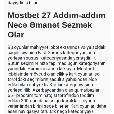
dəyişdirilə bilər.
Mostbet 27 Addım-addım
Necə Əmanət Sezmək
Olar
Bu oyunlar mahiyyət lobbi ekranında və ya soldakı
şaquli siyahıda Fast Games kateqoriyasında
yerləşən xüsusi kateqoriyasında yerləşdirilir.
Bütün seçimlərinizə tapılmaq üçün kateqoriyanın
yanındakı Hamısı üzərinə klikləyin. Mostbet
lobbisində mövcud olan elliklə kart oyunları sol
tərəfdəki seçimlərin şaquli siyahısından əldə
edilə bilən subyektiv Kartlar kateqoriyasına
yerləşdirilib. Azərbaycandan olan qumarbazlar
65+ proqram təminatçısı tərəfindən təqdim
edilən 300-dən daha ən görkəmli kart oyunu
variantından birini seçə bilərlər. Kart oyunları daha
asan naviqasiya ötrü tək neçə kateqoriyaya