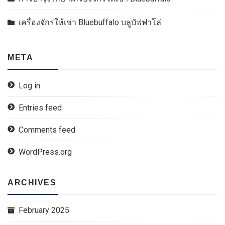
เครื่องจักรให้เช่า Bluebuffalo บลูบัฟฟาโล่
META
Log in
Entries feed
Comments feed
WordPress.org
ARCHIVES
February 2025