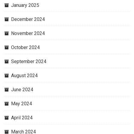
January 2025
December 2024
November 2024
October 2024
September 2024
August 2024
June 2024
May 2024
April 2024
March 2024