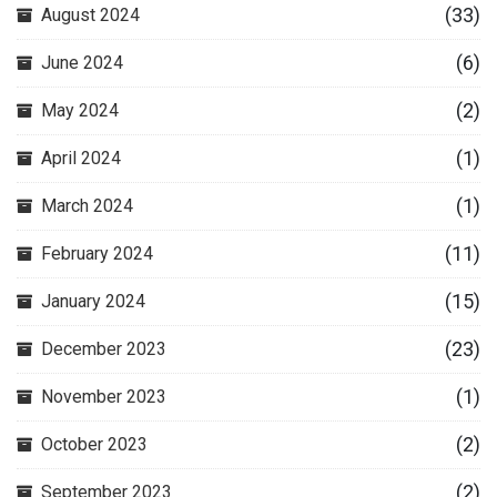
(33)
August 2024
(6)
June 2024
(2)
May 2024
(1)
April 2024
(1)
March 2024
(11)
February 2024
(15)
January 2024
(23)
December 2023
(1)
November 2023
(2)
October 2023
(2)
September 2023