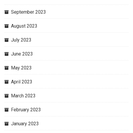
September 2023
August 2023
July 2023
June 2023
May 2023
April 2023
March 2023
February 2023
January 2023