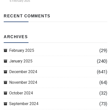
6 February 2025
RECENT COMMENTS
ARCHIVES
(29)
February 2025
(240)
January 2025
(641)
December 2024
(64)
November 2024
(32)
October 2024
(73)
September 2024