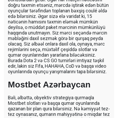
รถพื้นเรียบชานต่ำ (Low bed) ขนส่งสินค้า โดย
ශ්‍රී
doğru təxmin etsəniz, mərcdə iştirak edən bütün
รถพ่วงดั๊มพ์ จำหน่ายดิน หิน ทราย รับเหมาถม
ලංකාව
oyunçular tərəfindən toplanan bəxşiş coulé əldə
ที่ รถตัก CAT 950 รถตัก Komatsu WA 380 WA
බේරා
edə bilərsiniz. Əgər sizə elə varidat ki, 15
320 WA 200 รถตัก Hitachi ZW 220 ZW 180
ගනිමු</tg
nəticənin hamısını təxmin eləmək mümkün
แบ็คโฮ CAT 320 CAT 312 แบ็คโฮ Komatsu
deyilsə, o müddət paket mərcinin mümkünlüyü
PC 200 LC บูมยาว PC 200 PC 120 แบ็คโฮ
haqqında unutmayın. Siz mərci seçəndə mərcin
Kobelco SK 210 บูมยาว SK 200 SK 140
məbləğini daxil sezmək görə bir qurşaq peyda
olacaq. Siz əlbəəl onlara daxil ola, oynaya, mərc
rejimlərini seçə, müxtəlif çeşiddə slotlar və
qumar oyunlarından yararlana biləcəksiniz.
Burada Dota 2 və CS GO turnirləri imtiyaz təşkil
edir, lakin siz Fifa, HAHAHA, CoD və başqa video
oyunlarında oyunçu yarışmalarını tapa bilərsiniz.
Mostbet Azərbaycan
Bəli, əlbəttə, obyektiv strategiya qurmaqla
Mostbet slotları və başqa qumar oyunlarında
qazanan bir plan qura bilərsiniz. Nə kəmiyyət tez-
tez oynasanız, qumarın mahiyyətinə o miqdar tez