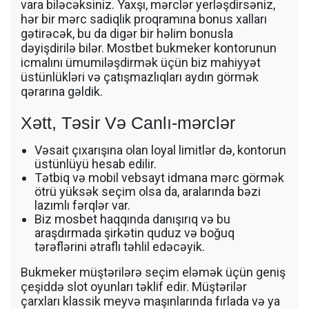
vara biləcəksiniz. Yaxşı, mərclər yerləşdirsəniz,
hər bir mərc sadiqlik proqramına bonus xalları
gətirəcək, bu da digər bir həlim bonusla
dəyişdirilə bilər. Mostbet bukmeker kontorunun
icmalını ümumiləşdirmək üçün biz mahiyyət
üstünlükləri və çatışmazlıqları aydın görmək
qərarına gəldik.
Xətt, Təsir Və Canlı-mərclər
Vəsait çıxarışına olan loyal limitlər də, kontorun
üstünlüyü hesab edilir.
Tətbiq və mobil vebsayt idmana mərc görmək
ötrü yüksək seçim olsa da, aralarında bəzi
lazımlı fərqlər var.
Biz mosbet haqqında danışırıq və bu
araşdırmada şirkətin quduz və boğuq
tərəflərini ətraflı təhlil edəcəyik.
Bukmeker müştərilərə seçim eləmək üçün geniş
çeşiddə slot oyunları təklif edir. Müştərilər
çarxları klassik meyvə maşınlarında fırlada və ya