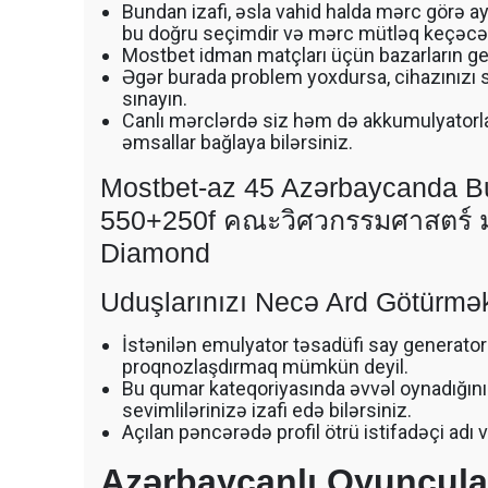
Bundan izafi, əsla vahid halda mərc görə a
bu doğru seçimdir və mərc mütləq keçəcə
Mostbet idman matçları üçün bazarların gen
Əgər burada problem yoxdursa, cihazınızı sı
sınayın.
Canlı mərclərdə siz həm də akkumulyator
əmsallar bağlaya bilərsiniz.
Mostbet-az 45 Azərbaycanda 
550+250f คณะวิศวกรรมศาสตร์
Diamond
Uduşlarınızı Necə Ard Götürmə
İstənilən emulyator təsadüfi say generatoru
proqnozlaşdırmaq mümkün deyil.
Bu qumar kateqoriyasında əvvəl oynadığını
sevimlilərinizə izafi edə bilərsiniz.
Açılan pəncərədə profil ötrü istifadəçi adı 
Azərbaycanlı Oyunçula