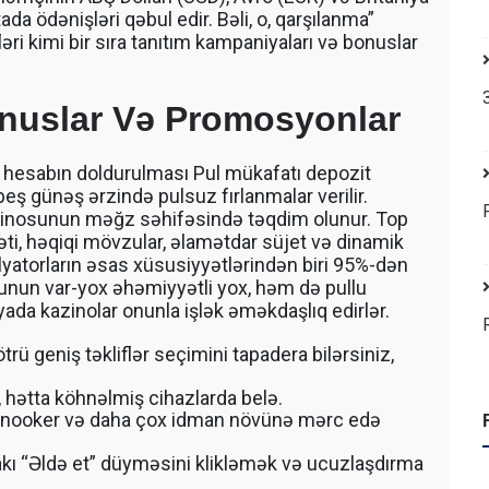
ada ödənişləri qəbul edir. Bəli, o, qarşılanma”
əri kimi bir sıra tanıtım kampaniyaları və bonuslar
onuslar Və Promosyonlar
 hesabın doldurulması Pul mükafatı depozit
ş günəş ərzində pulsuz fırlanmalar verilir.
asinosunun məğz səhifəsində təqdim olunur. Top
i, həqiqi mövzular, əlamətdar süjet və dinamik
mulyatorların əsas xüsusiyyətlərindən biri 95%-dən
yunun var-yox əhəmiyyətli yox, həm də pullu
da kazinolar onunla işlək əməkdaşlıq edirlər.
rü geniş təkliflər seçimini tapadera bilərsiniz,
r, hətta köhnəlmiş cihazlarda belə.
 snooker və daha çox idman növünə mərc edə
dakı “Əldə et” düyməsini klikləmək və ucuzlaşdırma