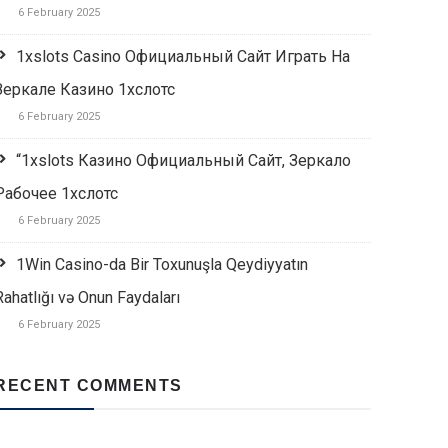
6 February 2025
1xslots Casino Официальный Сайт Играть На
Зеркале Казино 1хслотс
6 February 2025
“1xslots Казино Официальный Сайт, Зеркало
Рабочее 1хслотс
6 February 2025
1Win Casino-da Bir Toxunuşla Qeydiyyatın
Rahatlığı və Onun Faydaları
6 February 2025
RECENT COMMENTS