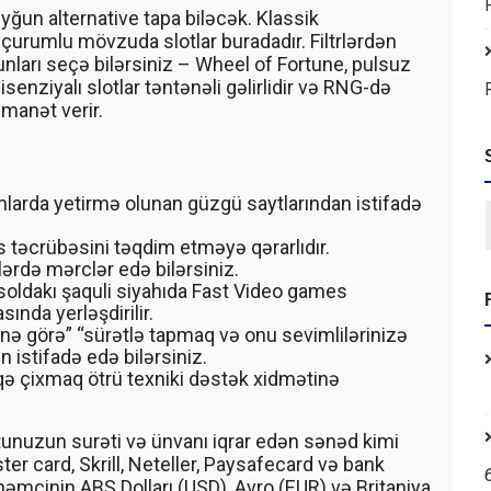
ğun alternative tapa biləcək. Klassik
urumlu mövzuda slotlar buradadır. Filtrlərdən
yunları seçə bilərsiniz – Wheel of Fortune, pulsuz
senziyalı slotlar təntənəli gəlirlidir və RNG-də
əmanət verir.
mlarda yetirmə olunan güzgü saytlarından istifadə
 təcrübəsini təqdim etməyə qərarlıdır.
lərdə mərclər edə bilərsiniz.
soldakı şaquli siyahıda Fast Video games
ında yerləşdirilir.
nə görə” “sürətlə tapmaq və onu sevimlilərinizə
n istifadə edə bilərsiniz.
qə çixmaq ötrü texniki dəstək xidmətinə
unuzun surəti və ünvanı iqrar edən sənəd kimi
ter card, Skrill, Neteller, Paysafecard və bank
həmçinin ABŞ Dolları (USD), Avro (EUR) və Britaniya