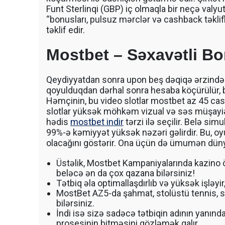
Funt Sterlinqi (GBP) iç olmaqla bir neçə valyut
“bonusları, pulsuz mərclər və cashback təklifl
təklif edir.
Mostbet – Səxavətli B
Qeydiyyatdan sonra upon beş dəqiqə ərzində
qoyulduqdan dərhal sonra hesaba köçürülür, be
Həmçinin, bu video slotlar mostbet az 45 c
slotlar yüksək möhkəm vizual və səs müşayiət
hədis
mostbet indir
tərzi ilə seçilir. Belə si
99%-ə kəmiyyət yüksək nəzəri gəlirdir. Bu, o
olacağını göstərir. Ona üçün də ümumən dünya
Üstəlik, Mostbet Kampaniyalarında kazino öt
beləcə ən da çox qazana bilərsiniz!
Tətbiq əla optimallaşdırlıb və yüksək işləyi
MostBet AZ5-da şahmat, stolüstü tennis,
bilərsiniz.
İndi isə sizə sadəcə tətbiqin adının yanın
prosesinin bitməsini gözləmək qalır.