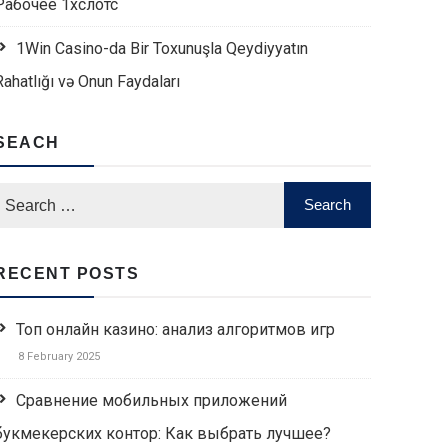
Рабочее 1хслотс
1Win Casino-da Bir Toxunuşla Qeydiyyatın
Rahatlığı və Onun Faydaları
SEACH
RECENT POSTS
Топ онлайн казино: анализ алгоритмов игр
8 February 2025
Сравнение мобильных приложений
букмекерских контор: Как выбрать лучшее?