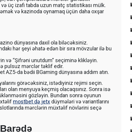
və üç izafi tabda uzun matç statistikası mülk.
c eləmək və kazinoda oynamaq üçün daha oxşar
zino dünyasına daxil ola biləcəksiniz.
akı hər şeyi əhatə edən bir sıra mövzular ilə bu
n və “Şifrəni unutdum” seçiminə klikləyin.
 pulsuz mərclər təklif edir.
et AZ5-da bədii BGaming dünyasına addım atın.
arını görəcəksiniz, istədiyiniz rejimi seçin.
ları olan menyuya keçmiş olacaqsınız. Sonra isə
 yüklənməsini gözləyin. Bundan sonra oyunun
xtəlif
mostbet də jetx
düymələri və variantlarını
slotlarında mərclərin müxtəlif növlərini seçə
 Barədə