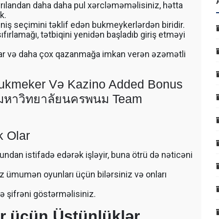
yrılandan daha daha pul xərcləməməlisiniz, hətta
k.
iş seçimini təklif edən bukmeykerlərdən biridir.
fırlamağı, tətbiqini yenidən başladıb giriş etməyi
lar və daha çox qazanmağa imkan verən əzəmətli
Bukmeker Və Kazino Added Bonus
 มหาวิทยาลัยนครพนม Team
k Olar
ndan istifadə edərək işləyir, buna ötrü də nəticəni
z ümumən oyunları üçün bilərsiniz və onları
və şifrəni göstərməlisiniz.
r üçün Üstünlüklər