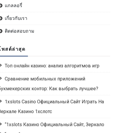
แกลลอรี่
เกี่ยวกับเรา
ติดต่อสอบถาม
โพสต์ล่าสุด
Топ онлайн казино: анализ алгоритмов игр
Сравнение мобильных приложений
букмекерских контор: Как выбрать лучшее?
1xslots Casino Официальный Сайт Играть На
Зеркале Казино 1хслотс
“1xslots Казино Официальный Сайт, Зеркало