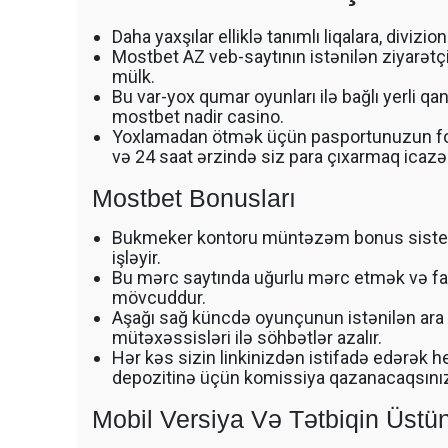
Daha yaxşılar elliklə tanımlı liqalara, divizi
Mostbet AZ veb-saytının istənilən ziyarətç
mülk.
Bu var-yox qumar oyunları ilə bağlı yerli qa
mostbet nadir casino.
Yoxlamadan ötmək üçün pasportunuzun fot
və 24 saat ərzində siz para çıxarmaq icazəs
Mostbet Bonusları
Bukmeker kontoru müntəzəm bonus sistemi
işləyir.
Bu mərc saytında uğurlu mərc etmək və 
mövcuddur.
Aşağı sağ küncdə oyunçunun istənilən ara 
mütəxəssisləri ilə söhbətlər azalır.
Hər kəs sizin linkinizdən istifadə edərək 
depozitinə üçün komissiya qazanacaqsını
Mobil Versiya Və Tətbiqin Üstün