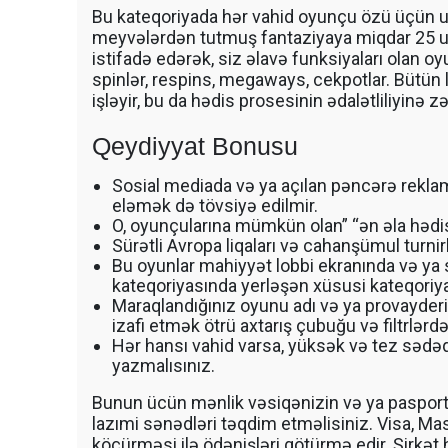
Bu kateqoriyada hər vahid oyunçu özü üçün uy
meyvələrdən tutmuş fantaziyaya miqdar 25 uç
istifadə edərək, siz əlavə funksiyaları olan o
spinlər, respins, megaways, cekpotlar. Bütün li
işləyir, bu da hədis prosesinin ədalətliliyinə z
Qeydiyyat Bonusu
Sosial mediada və ya açılan pəncərə rekla
eləmək də tövsiyə edilmir.
O, oyunçularına mümkün olan” “ən əla hədis
Sürətli Avropa liqaları və cahanşümul turnir
Bu oyunlar mahiyyət lobbi ekranında və ya 
kateqoriyasında yerləşən xüsusi kateqoriyas
Maraqlandığınız oyunu adı və ya provayderi
izafi etmək ötrü axtarış çubuğu və filtrlərdə
Hər hansı vahid varsa, yüksək və tez sədə
yazmalısınız.
Bunun ücün mənlik vəsiqənizin və ya pasport
lazımi sənədləri təqdim etməlisiniz. Visa, Mas
köçürməsi ilə ödənişləri götürmə edir. Şirkət 