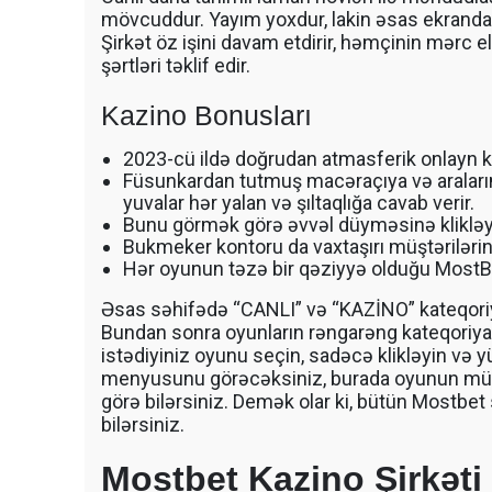
mövcuddur. Yayım yoxdur, lakin əsas ekranda 
Şirkət öz işini davam etdirir, həmçinin mər
şərtləri təklif edir.
Kazino Bonusları
2023-cü ildə doğrudan atmasferik onlayn ka
Füsunkardan tutmuş macəraçıya və aralarınd
yuvalar hər yalan və şıltaqlığa cavab verir.
Bunu görmək görə əvvəl düyməsinə klikləyi
Bukmeker kontoru da vaxtaşırı müştərilərinə
Hər oyunun təzə bir qəziyyə olduğu MostB
Əsas səhifədə “CANLI” və “KAZİNO” kateqoriyal
Bundan sonra oyunların rəngarəng kateqoriya
istədiyiniz oyunu seçin, sadəcə klikləyin və
menyusunu görəcəksiniz, burada oyunun mü
görə bilərsiniz. Demək olar ki, bütün Mostbet 
bilərsiniz.
Mostbet Kazino Şirkəti