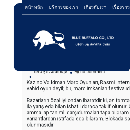
Skip
หน้าหลัก
บริการของเรา
เกี่ยวกับเรา
เรื่องรา
to
content
Kazino Və Idman Mərc Oyunları,
Olmaq</tg
บริการให้เช่าเครื่องจักร สำหรับใช้งานทั่วไป โด
Bluebuffalo บลูบัฟฟาโ
เครื่องจักรที่นำมาบริการเป็นเครื่องจักรรุ่นใหม่ 
ทำงานรวดเร็ว ได้ผลงานที่คุ้มค่า ราคายุติธรรม 
on
ดอน ฐิตวัฒนะสกุล
no comment
ให้บริการเช่าเครื่องจักร
ตักหิน ตักทราย ตักถ่านหิน ตักกะลาปาร์ม ตักไม้ส
Kazino
Kazino Və Idman Mərc Oyunları, Rəsmi Inter
วู๊ดชิป ตักแร่ ตักสินค้าต่างๆ ขนย้ายเครื่องจักร
Və
อย่างมืออาชีพ
vahid oyun deyil; bu, mərc imkanları festivalıdı
เทลเลอร์ รถพื้นเรียบชานต่ำ (Low bed) ขนส่งสิ
Idman
รถพ่วงดั๊มพ์ จำหน่ายดิน หิน ทราย รับเหมาถมที่
Mərc
Bazarların özəlliyi ondan ibarətdir ki, ən təmtə
CAT 950 รถตัก Komatsu WA 380 WA 320 WA 
Oyunları,
ilə yarış edə bilən isbatli dərəcə təklif olunu
ตัก Hitachi ZW 220 ZW 180 แบ็คโฮ CAT 320 C
Rəsmi
amma lap tanımlı qarşıdurmaları tapa bilərəm
แบ็คโฮ Komatsu PC 200 LC บูมยาว PC 200 PC
Internet
แบ็คโฮ Kobelco SK 210 บูมยาว SK 200 SK 140
variantlardan istifadə edə bilərəm. Blokada 
Saytına
ตักหิน ตักทราย ตักถ่านหิน ตักกะลาปาร์ม ตักไม้ส
Iç
olunmasıdır.
Olmaq</tg