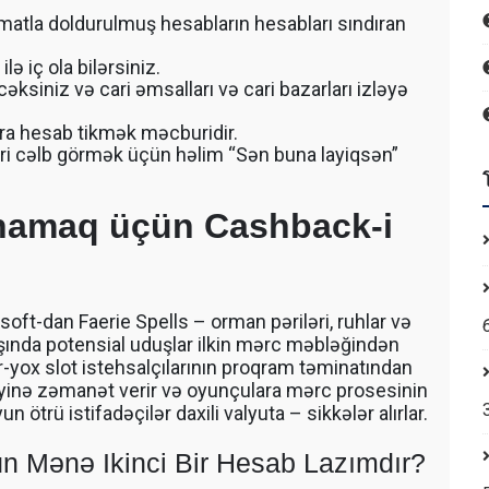
 โดยรถ
นค้า โดย
atla doldurulmuş hesabların hesabları sındıran
 รถตัก
200 รถ
ə iç ola bilərsiniz.
AT 312
əksiniz və cari əmsalları və cari bazarları izləyə
 120
ara hesab tikmək məcburidir.
ri cəlb görmək üçün həlim “Sən buna layiqsən”
namaq üçün Cashback-i
soft-dan Faerie Spells – orman pəriləri, ruhlar və
şında potensial uduşlar ilkin mərc məbləğindən
-yox slot istehsalçılarının proqram təminatından
zliyinə zəmanət verir və oyunçulara mərc prosesinin
n ötrü istifadəçilər daxili valyuta – sikkələr alırlar.
 Mənə Ikinci Bir Hesab Lazımdır?