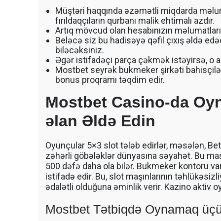
วู๊ดชิป ตักแร่ ตักสินค้าต่างๆ ขนย้ายเครื่องจักร
เทลเลอร์ รถพื้นเรียบชานต่ำ (Low bed) ขนส่งสิ
Müştəri haqqında əzəmətli miqdarda məlum
รถพ่วงดั๊มพ์ จำหน่ายดิน หิน ทราย รับเหมาถมที่
fırıldaqçıların qurbanı malik ehtimalı azdır.
CAT 950 รถตัก Komatsu WA 380 WA 320 WA 
Artıq mövcud olan hesabınızın məlumatları il
ตัก Hitachi ZW 220 ZW 180 แบ็คโฮ CAT 320 C
Beləcə siz bu hadisəyə qəfil çıxış əldə edəc
แบ็คโฮ Komatsu PC 200 LC บูมยาว PC 200 PC
biləcəksiniz.
แบ็คโฮ Kobelco SK 210 บูมยาว SK 200 SK 140
Əgər istifadəçi parça çəkmək istəyirsə, o 
Mostbet seyrək bukmeker şirkəti bahisçilə
bonus proqramı təqdim edir.
Mostbet Casino-da Oy
əlan Əldə Edin
Oyunçular 5×3 slot tələb edirlər, məsələn, Bet
zəhərli göbələklər dünyasına səyahət. Bu ma
500 dəfə daha ola bilər. Bukmeker kontoru var
istifadə edir. Bu, slot maşınlarının təhlükəsi
ədalətli olduğuna əminlik verir. Kazino aktiv oyu
Mostbet Tətbiqdə Oynamaq üçün