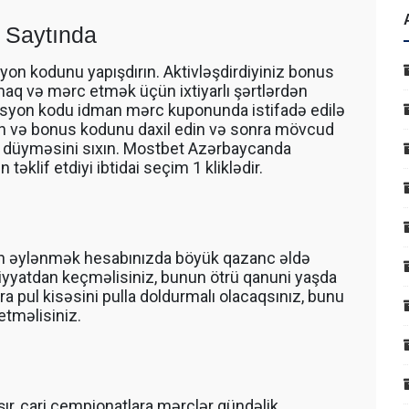
 Saytında
yon kodunu yapışdırın. Aktivləşdirdiyiniz bonus
q və mərc etmək üçün ixtiyarlı şərtlərdən
osyon kodu idman mərc kuponunda istifadə edilə
edin və bonus kodunu daxil edin və sonra mövcud
 düyməsini sıxın. Mostbet Azərbaycanda
lif etdiyi ibtidai seçim 1 kliklədir.
çün əylənmək hesabınızda böyük qazanc əldə
yatdan keçməlisiniz, bunun ötrü qanuni yaşda
 pul kisəsini pulla doldurmalı olacaqsınız, bunu
etməlisiniz.
şır, cari çempionatlara mərclər gündəlik