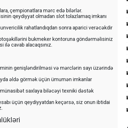
onlara, çempionatlara mərc edə bilərlər.
isinin qeydiyyat olmadan slot tolazlamaq imkanı
nunvericilik rahatlandıqdan sonra aparici verəcəkdir
oşəkillərini bukmeker kontoruna göndərməlisiniz
i ilə cavab alacaqsınız.
nin genişləndirilməsi və mərclərin sayı üzərində
fayda əldə görmək üçün ümumən imkanlar
münasibət saxlaya biləcəyi texniki dəstək
hesabı üçün qeydiyyatdan keçərsə, siz onun ibtidai
z.
lükləri