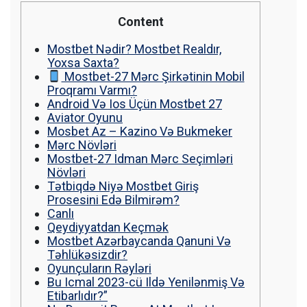
รถพื้นเรียบชานต่ำ (Low bed) ขนส่งสินค้า โดย
รถพ่วงดั๊มพ์ จำหน่ายดิน หิน ทราย รับเหมาถม
Content
ที่ รถตัก CAT 950 รถตัก Komatsu WA 380 WA
320 WA 200 รถตัก Hitachi ZW 220 ZW 180
Mostbet Nədir? Mostbet Realdır,
แบ็คโฮ CAT 320 CAT 312 แบ็คโฮ Komatsu
Yoxsa Saxta?
PC 200 LC บูมยาว PC 200 PC 120 แบ็คโฮ
Mostbet-27 Mərc Şirkətinin Mobil
Kobelco SK 210 บูมยาว SK 200 SK 140
Proqramı Varmı?
Android Və Ios Üçün Mostbet 27
Aviator Oyunu
Mosbet Az – Kazino Və Bukmeker
Mərc Növləri
Mostbet-27 Idman Mərc Seçimləri
Növləri
Tətbiqdə Niyə Mostbet Giriş
Prosesini Edə Bilmirəm?
Canlı
Qeydiyyatdan Keçmək
Mostbet Azərbaycanda Qanuni Və
Təhlükəsizdir?
Oyunçuların Rəyləri
Bu Icmal 2023-cü Ildə Yenilənmiş Və
Etibarlıdır?”