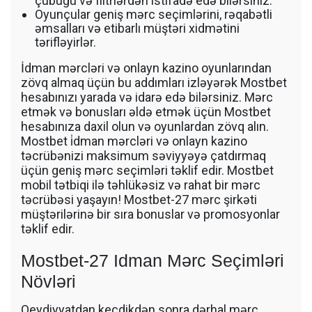
çubuğu və filtrlərdən istifadə edə bilərsiniz.
Oyunçular geniş mərc seçimlərini, rəqabətli
əmsalları və etibarlı müştəri xidmətini
tərifləyirlər.
İdman mərcləri və onlayn kazino oyunlarından
zövq almaq üçün bu addımları izləyərək Mostbet
hesabınızı yarada və idarə edə bilərsiniz. Mərc
etmək və bonusları əldə etmək üçün Mostbet
hesabınıza daxil olun və oyunlardan zövq alın.
Mostbet i̇dman mərcləri və onlayn kazino
təcrübənizi maksimum səviyyəyə çatdırmaq
üçün geniş mərc seçimləri təklif edir. Mostbet
mobil tətbiqi ilə təhlükəsiz və rahat bir mərc
təcrübəsi yaşayın! Mostbet-27 mərc şirkəti
müştərilərinə bir sıra bonuslar və promosyonlar
təklif edir.
Mostbet-27 Idman Mərc Seçimləri
Növləri
Qeydiyyatdan keçdikdən sonra dərhal mərc