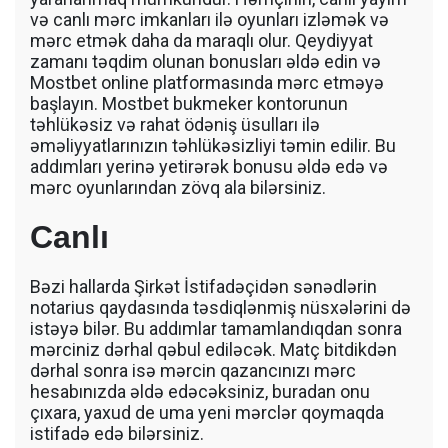
və canlı mərc imkanları ilə oyunları izləmək və
mərc etmək daha da maraqlı olur. Qeydiyyat
zamanı təqdim olunan bonusları əldə edin və
Mostbet online platformasında mərc etməyə
başlayın. Mostbet bukmeker kontorunun
təhlükəsiz və rahat ödəniş üsulları ilə
əməliyyatlarınızın təhlükəsizliyi təmin edilir. Bu
addımları yerinə yetirərək bonusu əldə edə və
mərc oyunlarından zövq ala bilərsiniz.
Canlı
Bəzi hallarda Şirkət İstifadəçidən sənədlərin
notarius qaydasında təsdiqlənmiş nüsxələrini də
istəyə bilər. Bu addımlar tamamlandıqdan sonra
mərciniz dərhal qəbul ediləcək. Matç bitdikdən
dərhal sonra isə mərcin qazancınızı mərc
hesabınızda əldə edəcəksiniz, buradan onu
çıxara, yaxud de uma yeni mərclər qoymaqda
istifadə edə bilərsiniz.