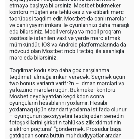
etməyə başlaya bilərsiniz. Mostbet bukmeker
kontoru müştərilərə təhlükəsiz və etibarlı mərc
təcrübəsi təqdim edir. Mostbet-də canlı mərclər
və canlı yayım imkanı ilə oyunlarınızı daha maraqlı
edə bilərsiniz. Mobil versiya və mobil proqram
vasitəsilə istənilən vaxt və yerdə mərc etmək
mümkündür. IOS və Android platformalarında da
mövcud olan Mostbet mobil tətbiqi ilə asanlıqla
mərc edə bilərsiniz.
Təqdimat kodu sizə daha çox qarşılanma
təqdimatı almağa imkan verəcək. Seçmək üçün
two bonus variantı varifr?n – idman mərcləri və
ya kazino mərcləri üçün. Bukmeker kontoru
Mosbet qeydiyyatdan keçdikdən sonra
oyunçuların hesablarını yoxlamır. Hesabı
yoxlamaq üçün standart yoxlama istifadə olunur
– oyunçunun şəxsiyyətini təsdiq edən sənədin
fotoşəkillərini şirkətin təhlükəsizlik xidmətinin
elektron poçtuna” “göndərmək. Prosedur başa
çatdıqdan sonra bütün məhdudiyyətlər aradan