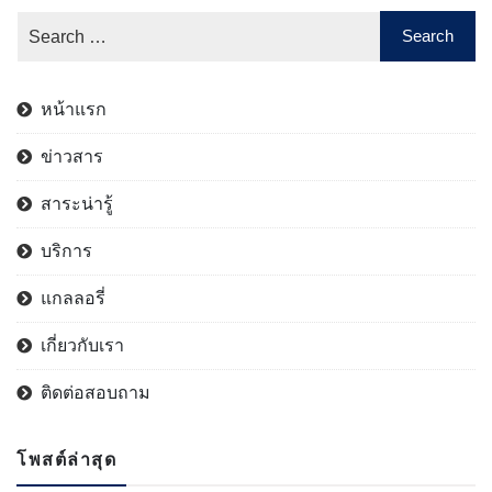
หน้าแรก
ข่าวสาร
สาระน่ารู้
บริการ
แกลลอรี่
เกี่ยวกับเรา
ติดต่อสอบถาม
โพสต์ล่าสุด