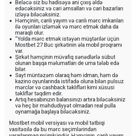
Beləcə siz bu hadisəyə ani çıxış əldə
edəcəksiniz və cari əmsalları və cari bazarları
izləyə biləcəksiniz.
Həmçinin, canlı yayım və canlı mərc imkanları
ilə oyunları izləmək və mərc etmək daha da
maraqlı olur.
“Yolda mərc etmək istəyən müştərilər üçün
Mostbet 27 Buc şirkətinin əla mobil proqramı
var.
Şirkət həmçinin müvafiq sənədlərlə sübut
olunan başqa məlumatları de uma tələb edə
bilər.
Sayt müntəzəm olaraq həm idman, həm də
kazino oyunlarında istifadə oluna bilən pulsuz
mərclər və cashback təklifləri kimi xüsusi
təkliflər təqdim edir.
Artıq hesabınızın balansınızı artıra biləcəksiniz
və heç bir məhdudiyyət olmadan real pulla
oynamağa başlaya biləcəksiniz.
Mostbet mobil versiyası və mobil tətbiqi
vasitəsilə də bu mərc seçimlərindən
yararlanmaq mümkündür. Həmçinin, canlı yayım