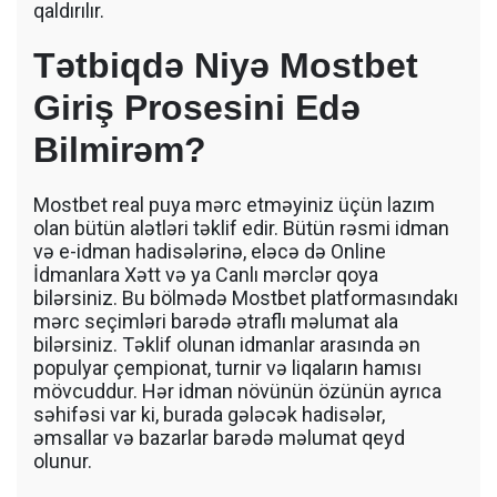
qaldırılır.
Tətbiqdə Niyə Mostbet
Giriş Prosesini Edə
Bilmirəm?
Mostbet real puya mərc etməyiniz üçün lazım
olan bütün alətləri təklif edir. Bütün rəsmi idman
və e-idman hadisələrinə, eləcə də Online
İdmanlara Xətt və ya Canlı mərclər qoya
bilərsiniz. Bu bölmədə Mostbet platformasındakı
mərc seçimləri barədə ətraflı məlumat ala
bilərsiniz. Təklif olunan idmanlar arasında ən
populyar çempionat, turnir və liqaların hamısı
mövcuddur. Hər idman növünün özünün ayrıca
səhifəsi var ki, burada gələcək hadisələr,
əmsallar və bazarlar barədə məlumat qeyd
olunur.