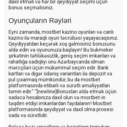
daxil etməli və hər bir qeydiyyat seçimi üçün
bonus seçməlisiniz.
Oyunçuların Rəyləri
Eyni zamanda, mostbet kazino oyunları və canlı
kazino ilə maraqlı oyun təcrübəsi yaşayacaqsınız.
Qeydiyyatdan keçərək xoş gəlmisiniz bonusunu
əldə edin və oyununuza başlayın! Bu bukmeker
şirkətinin təhlükəsizlik, geniş seçim imkanları və
rahatlığa sadiqliyi onu Azərbaycanda idman
mərcçiləri üçün mükəmməl seçim edir. Bank
kartları və digər ödəniş variantları ilə depozit və
pul çıxarmaq mümkündür, bu da mostbet
platformasında etibarlı və sürətli əməliyyatları
təmin edir.” “[newline]Bonusları əldə etmək üçün
sadəcə hesabınıza daxil olun və mostbet-in
təqdim etdiyi imkanlardan faydalanın! Mostbet
platformasında qeydiyyat və daxil olma prosesi
sadə və sürətlidir.
Beləcə bəzi əmsalların və bazarların temukan