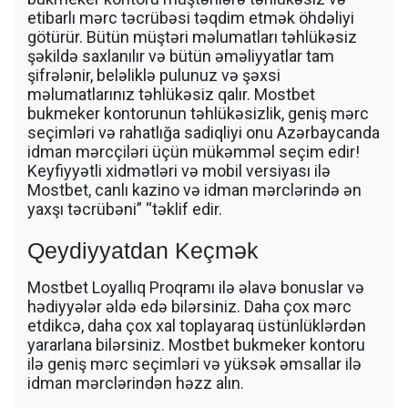
etibarlı mərc təcrübəsi təqdim etmək öhdəliyi
götürür. Bütün müştəri məlumatları təhlükəsiz
şəkildə saxlanılır və bütün əməliyyatlar tam
şifrələnir, beləliklə pulunuz və şəxsi
məlumatlarınız təhlükəsiz qalır. Mostbet
bukmeker kontorunun təhlükəsizlik, geniş mərc
seçimləri və rahatlığa sadiqliyi onu Azərbaycanda
idman mərcçiləri üçün mükəmməl seçim edir!
Keyfiyyətli xidmətləri və mobil versiyası ilə
Mostbet, canlı kazino və idman mərclərində ən
yaxşı təcrübəni” “təklif edir.
Qeydiyyatdan Keçmək
Mostbet Loyallıq Proqramı ilə əlavə bonuslar və
hədiyyələr əldə edə bilərsiniz. Daha çox mərc
etdikcə, daha çox xal toplayaraq üstünlüklərdən
yararlana bilərsiniz. Mostbet bukmeker kontoru
ilə geniş mərc seçimləri və yüksək əmsallar ilə
idman mərclərindən həzz alın.