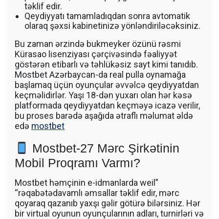
təklif edir.
Qeydiyyatı tamamladıqdan sonra avtomatik
olaraq şəxsi kabinetinizə yönləndiriləcəksiniz.
Bu zaman ərzində bukmeyker özünü rəsmi
Kürasao lisenziyası çərçivəsində fəaliyyət
göstərən etibarlı və təhlükəsiz sayt kimi tanıdıb.
Mostbet Azərbaycan-da real pulla oynamağa
başlamaq üçün oyunçular əvvəlcə qeydiyyatdan
keçməlidirlər. Yaşı 18-dən yuxarı olan hər kəsə
platformada qeydiyyatdan keçməyə icazə verilir,
bu proses barədə aşağıda ətraflı məlumat əldə
edə
mostbet
Mostbet-27 Mərc Şirkətinin
Mobil Proqramı Varmı?
Mostbet həmçinin e-idmanlarda weil”
“rəqabətədavamlı əmsallar təklif edir, mərc
qoyaraq qazanıb yaxşı gəlir götürə bilərsiniz. Hər
bir virtual oyunun oyunçularının adları, turnirləri və