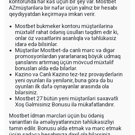
kontorunda hər kəs üçün bir şey var. Mostbet
AZmüştərilərə bir nəfər üçün yalnız bir hesabı
qeydiyyatdan keçirməyə imkan verir.
Mostbet bukmeker kontoru müştərilərinə
müxtəlif rahat ödəniş üsulları təqdim edir ki,
onlar öz vəsaitlərini asanlıqla və təhlükəsiz
idarə edə bilsinlər.
Müştərilər Mostbet-də canlı mərc və digər
promosyonlardan yararlanaraq böyük udmaq
şanslarını artırmaq üçün mövcud müxtəlif
bonusları əldə edə bilərlər.
Kazino və Canlı Kazino tez-tez provayderlərin
yeni oyunları ilə yenilənir, buna görə də bu
oyunları ilk dəfə oynayanlar arasında ola
bilərsiniz.
Mostbet 27 bütün yeni müştəriləri səxavətli
Xoş Gəlmisiniz Bonusu ilə mükafatlandırır.
Mostbet i̇dman mərcləri üçün bu ödəniş
variantları ilə əməliyyatlarınızın təhlükəsizliyi
təmin edilir. Bonusu əldə etmək və mərc etmək
üçün sadəcə hesabınıza daxil ola bilərsiniz.