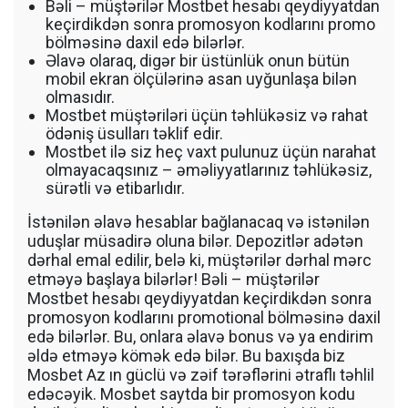
Bəli – müştərilər Mostbet hesabı qeydiyyatdan
keçirdikdən sonra promosyon kodlarını promo
bölməsinə daxil edə bilərlər.
Əlavə olaraq, digər bir üstünlük onun bütün
mobil ekran ölçülərinə asan uyğunlaşa bilən
olmasıdır.
Mostbet müştəriləri üçün təhlükəsiz və rahat
ödəniş üsulları təklif edir.
Mostbet ilə siz heç vaxt pulunuz üçün narahat
olmayacaqsınız – əməliyyatlarınız təhlükəsiz,
sürətli və etibarlıdır.
İstənilən əlavə hesablar bağlanacaq və istənilən
uduşlar müsadirə oluna bilər. Depozitlər adətən
dərhal emal edilir, belə ki, müştərilər dərhal mərc
etməyə başlaya bilərlər! Bəli – müştərilər
Mostbet hesabı qeydiyyatdan keçirdikdən sonra
promosyon kodlarını promotional bölməsinə daxil
edə bilərlər. Bu, onlara əlavə bonus və ya endirim
əldə etməyə kömək edə bilər. Bu baxışda biz
Mosbet Az ın güclü və zəif tərəflərini ətraflı təhlil
edəcəyik. Mosbet saytda bir promosyon kodu