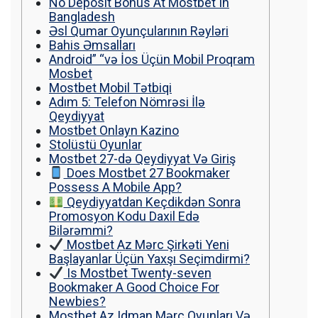
No Deposit Bonus At Mostbet In
Bangladesh
Əsl Qumar Oyunçularının Rəyləri
Bahis Əmsalları
Android” “və İos Üçün Mobil Proqram
Mosbet
Mostbet Mobil Tətbiqi
Adım 5: Telefon Nömrəsi İlə
Qeydiyyat
Mostbet Onlayn Kazino
Stolüstü Oyunlar
Mostbet 27-də Qeydiyyat Və Giriş
Does Mostbet 27 Bookmaker
Possess A Mobile App?
Qeydiyyatdan Keçdikdən Sonra
Promosyon Kodu Daxil Edə
Bilərəmmi?
Mostbet Az Mərc Şirkəti Yeni
Başlayanlar Üçün Yaxşı Seçimdirmi?
Is Mostbet Twenty-seven
Bookmaker A Good Choice For
Newbies?
Mostbet Az Idman Mərc Oyunları Və