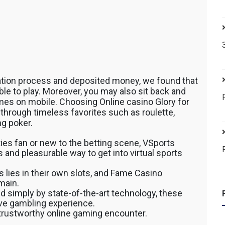
tion process and deposited money, we found that
able to play. Moreover, you may also sit back and
games on mobile. Choosing Online casino Glory for
through timeless favorites such as roulette,
ng poker.
ies fan or new to the betting scene, VSports
 and pleasurable way to get into virtual sports
 lies in their own slots, and Fame Casino
main.
d simply by state-of-the-art technology, these
e gambling experience.
 trustworthy online gaming encounter.