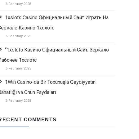
6 February 2025
1xslots Casino Официальный Сайт Играть На
Зеркале Казино 1хслотс
6 February 2025
“1xslots Казино Официальный Сайт, Зеркало
Рабочее 1хслотс
6 February 2025
1Win Casino-da Bir Toxunuşla Qeydiyyatın
Rahatlığı və Onun Faydaları
6 February 2025
RECENT COMMENTS