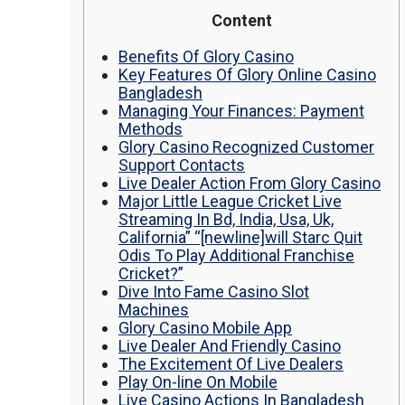
วู๊ดชิป ตักแร่ ตักสินค้าต่างๆ ขนย้ายเครื่องจักร
เทลเลอร์ รถพื้นเรียบชานต่ำ (Low bed) ขนส่งสิ
Beauty
Content
รถพ่วงดั๊มพ์ จำหน่ายดิน หิน ทราย รับเหมาถมที่
Casino
CAT 950 รถตัก Komatsu WA 380 WA 320 WA 
Online
Benefits Of Glory Casino
ตัก Hitachi ZW 220 ZW 180 แบ็คโฮ CAT 320 C
Key Features Of Glory Online Casino
แบ็คโฮ Komatsu PC 200 LC บูมยาว PC 200 PC
Play
Bangladesh
แบ็คโฮ Kobelco SK 210 บูมยาว SK 200 SK 140
Now
Managing Your Finances: Payment
About
Methods
Official
Glory Casino Recognized Customer
Web
Support Contacts
Site
Live Dealer Action From Glory Casino
In
Major Little League Cricket Live
Banglades
Streaming In Bd, India, Usa, Uk,
California” “[newline]will Starc Quit
Odis To Play Additional Franchise
Cricket?”
Dive Into Fame Casino Slot
Machines
Glory Casino Mobile App
Live Dealer And Friendly Casino
The Excitement Of Live Dealers
Play On-line On Mobile
Live Casino Actions In Bangladesh