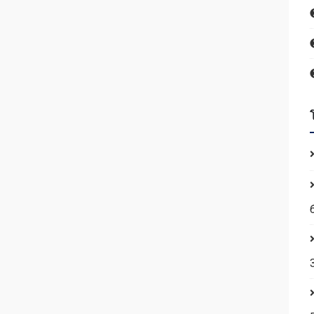
 โดยรถ
นค้า โดย
 รถตัก
200 รถ
AT 312
 120