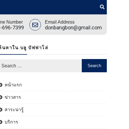
ne Number
Email Address
-696-7399
donbangbon@gmail.com
ค้นหาใน บลู บัฟฟาโล่
หน้าแรก
ข่าวสาร
สาระน่ารู้
บริการ