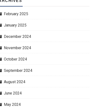
ARCHIVES
February 2025
January 2025
December 2024
November 2024
October 2024
September 2024
August 2024
June 2024
May 2024