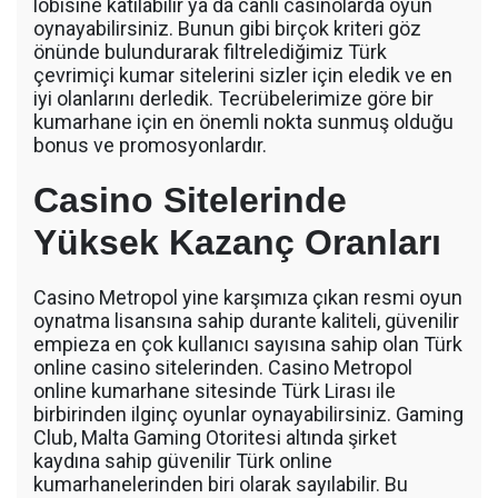
lobisine katılabilir ya da canlı casinolarda oyun
oynayabilirsiniz. Bunun gibi birçok kriteri göz
önünde bulundurarak filtrelediğimiz Türk
çevrimiçi kumar sitelerini sizler için eledik ve en
iyi olanlarını derledik. Tecrübelerimize göre bir
kumarhane için en önemli nokta sunmuş olduğu
bonus ve promosyonlardır.
Casino Sitelerinde
Yüksek Kazanç Oranları
Casino Metropol yine karşımıza çıkan resmi oyun
oynatma lisansına sahip durante kaliteli, güvenilir
empieza en çok kullanıcı sayısına sahip olan Türk
online casino sitelerinden. Casino Metropol
online kumarhane sitesinde Türk Lirası ile
birbirinden ilginç oyunlar oynayabilirsiniz. Gaming
Club, Malta Gaming Otoritesi altında şirket
kaydına sahip güvenilir Türk online
kumarhanelerinden biri olarak sayılabilir. Bu