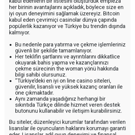
kabul edenlerin bir listesini oluşturduk empieza
her birinin avantajlarını açıkladık, böylece size en
iyi oyun deneyimini sağlamak üzereyiz. Bitcoin
kabul eden çevrimiçi casinolar dünya çapında
popülerlik kazanıyor ve Türkiye bu trendin dışında
kalmıyor.
Bu nedenle para yatırma ve çekme işlemleriniz
güvenli bir şekilde tamamlanıyor.
Her teklifin şartlarını ve ayrıntılarını dikkatlice
okuyarak bahis yapma ve kazançlarınızı
çekme sürecinin the woman yönü hakkında
bilgi sahibi olursunuz.
“Türkiye’deki en iyi on line casino siteleri,
güvenilir, lisanslı ve yüksek kazanç oranları ile
öne çıkmaktadır.
Aynı zamanda yaşadığınız herhangi bir
sıkıntıda Türkçe dilinde hizmet veren destek
butonunu kullanabilir ve iletişim kurabilirsiniz.
Bu siteler, düzenleyici kurumlar tarafından verilen
lisanslar ile oyuncuların haklarını korumayı garanti
eder. Lisanslar, adil oyun deneyimi ve finansal