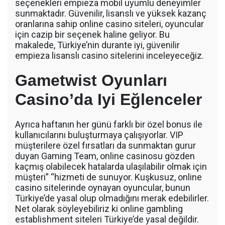
seçenekleri empieza mobil uyumlu deneyimler
sunmaktadır. Güvenilir, lisanslı ve yüksek kazanç
oranlarına sahip online casino siteleri, oyuncular
için cazip bir seçenek haline geliyor. Bu
makalede, Türkiye’nin durante iyi, güvenilir
empieza lisanslı casino sitelerini inceleyeceğiz.
Gametwist Oyunları
Casino’da Iyi Eğlenceler
Ayrıca haftanın her günü farklı bir özel bonus ile
kullanıcılarını buluşturmaya çalışıyorlar. VIP
müşterilere özel fırsatları da sunmaktan gurur
duyan Gaming Team, online casinosu gözden
kaçmış olabilecek hatalarda ulaşılabilir olmak için
müşteri” “hizmeti de sunuyor. Kuşkusuz, online
casino sitelerinde oynayan oyuncular, bunun
Türkiye’de yasal olup olmadığını merak edebilirler.
Net olarak söyleyebiliriz ki online gambling
establishment siteleri Türkiye’de yasal değildir.