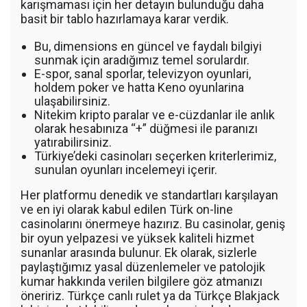
karışmaması için her detayın bulunduğu daha
basit bir tablo hazırlamaya karar verdik.
Bu, dimensions en güncel ve faydalı bilgiyi
sunmak için aradığımız temel sorulardır.
E-spor, sanal sporlar, televizyon oyunlari,
holdem poker ve hatta Keno oyunlarina
ulaşabilirsiniz.
Nitekim kripto paralar ve e-cüzdanlar ile anlık
olarak hesabınıza “+” düğmesi ile paranızı
yatırabilirsiniz.
Türkiye’deki casinoları seçerken kriterlerimiz,
sunulan oyunları incelemeyi içerir.
Her platformu denedik ve standartları karşılayan
ve en iyi olarak kabul edilen Türk on-line
casinolarını önermeye hazırız. Bu casinolar, geniş
bir oyun yelpazesi ve yüksek kaliteli hizmet
sunanlar arasında bulunur. Ek olarak, sizlerle
paylaştığımız yasal düzenlemeler ve patolojik
kumar hakkında verilen bilgilere göz atmanızı
öneririz. Türkçe canlı rulet ya da Türkçe Blakjack