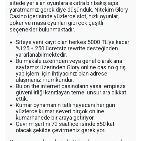
sitede yer alan oyunlara ekstra bir bakış açısı
yaratmamız gerek diye düşündük. Nitekim Glory
Casino içerisinde yüzlerce slot, hızlı oyunlar,
poker ve masa oyunları gibi çok çeşitli
seçenekler bulunmaktadır.
Siteye yeni kayıt olan herkes 5000 TL’ye kadar
%125 + 250 ücretsiz rewrite desteğinden
yararlanabilmektedir.
Bu makale üzerinden veya genel olarak ana
sayfamız üzerinden Glory online casino giriş
yap işlemi için ihtiyacınız olan adrese
ulaşmanız mümkündür.
Bu on the internet casinoların yasal empieza
güvenilirliği kanıtlayan temel unsurlara dikkat
ettik.
Kumar oynamanın tatlı heyecanı her gün
yüzlerce kumar severi birçok online
kumarhanede bir araya getiriyor.
Çevrim şartını 72 saat içerisinde x50 kat
olacak şekilde çevirmeniz gerekiyor.