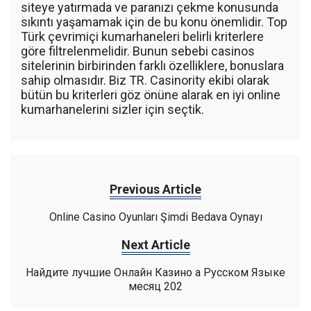
siteye yatırmada ve paranızı çekme konusunda
sıkıntı yaşamamak için de bu konu önemlidir. Top
Türk çevrimiçi kumarhaneleri belirli kriterlere
göre filtrelenmelidir. Bunun sebebi casinos
sitelerinin birbirinden farklı özelliklere, bonuslara
sahip olmasıdır. Biz TR. Casinority ekibi olarak
bütün bu kriterleri göz önüne alarak en iyi online
kumarhanelerini sizler için seçtik.
Previous Article
Online Casino Oyunları Şimdi Bedava Oynayı
Next Article
Найдите лучшие Онлайн Казино а Русском Языке
месяц 202