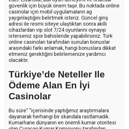
güvenlik için büyük önem taşır. Bu noktada online
casinolar için mobil uygulamaların ag
yaygınlaştığını belirtmek isteriz. Güncel giriş
adresi ile resmi siteye ulaştıktan sonra akıllı
cihazlardan vip slot 7/24 oyunlarını oynayıp
isterseniz spor bahisleride yapabilirsiniz. Türk
online casinoları tarafından sunulan bonuslar
arasındaki farkı anlamak, hangi bonuslara dikkat
etmeniz gerektiğini belirlemenize yardımcı
olacaktır.
Türkiye’de Neteller Ile
Ödeme Alan En İyi
Casinolar
Bu süre” “içerisinde yaptığımız araştırmalara
dayanarak herhangi bir skandala rastlamadık.
Kumarhane dünyanın en önemli kumar otoritesi
olan Curaçao Kumar Komisyonu tarafından