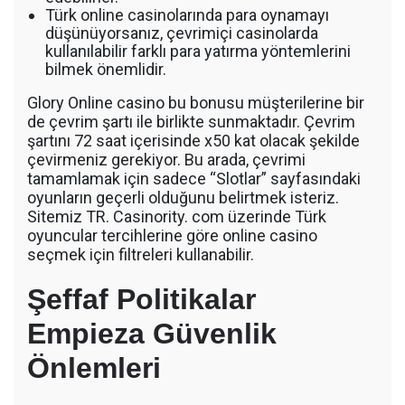
Türk online casinolarında para oynamayı
düşünüyorsanız, çevrimiçi casinolarda
kullanılabilir farklı para yatırma yöntemlerini
bilmek önemlidir.
Glory Online casino bu bonusu müşterilerine bir
de çevrim şartı ile birlikte sunmaktadır. Çevrim
şartını 72 saat içerisinde x50 kat olacak şekilde
çevirmeniz gerekiyor. Bu arada, çevrimi
tamamlamak için sadece “Slotlar” sayfasındaki
oyunların geçerli olduğunu belirtmek isteriz.
Sitemiz TR. Casinority. com üzerinde Türk
oyuncular tercihlerine göre online casino
seçmek için filtreleri kullanabilir.
Şeffaf Politikalar
Empieza Güvenlik
Önlemleri