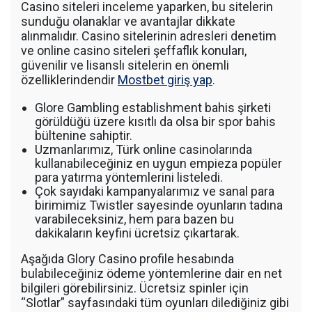
Casino siteleri inceleme yaparken, bu sitelerin
sunduğu olanaklar ve avantajlar dikkate
alınmalıdır. Casino sitelerinin adresleri denetim
ve online casino siteleri şeffaflık konuları,
güvenilir ve lisanslı sitelerin en önemli
özelliklerindendir
Mostbet giriş yap
.
Glore Gambling establishment bahis şirketi
görüldüğü üzere kısıtlı da olsa bir spor bahis
bültenine sahiptir.
Uzmanlarımız, Türk online casinolarında
kullanabileceğiniz en uygun empieza popüler
para yatırma yöntemlerini listeledi.
Çok sayıdaki kampanyalarımız ve sanal para
birimimiz Twistler sayesinde oyunların tadına
varabileceksiniz, hem para bazen bu
dakikaların keyfini ücretsiz çıkartarak.
Aşağıda Glory Casino profile hesabında
bulabileceğiniz ödeme yöntemlerine dair en net
bilgileri görebilirsiniz. Ücretsiz spinler için
“Slotlar” sayfasındaki tüm oyunları dilediğiniz gibi