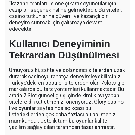
“kazanç oranları ile öne çıkarak oyuncular için
cazip bir seçenek haline gelmektedir. Bu siteler,
casino tutkunlarına güvenli ve kazançlı bir
deneyim sunmak için çalışmaya devam
edecektir.
Kullanıcı Deneyiminin
Tekrardan Düşünülmesi
Umuyoruz ki, sahte ve dolandırıcı sitelerden uzak
durarak casinoyu rahatça deneyimleyebilirsiniz.
Türkiye’deki en popüler sitelerden olan 7slots gibi
markalarda bu tarz yöntemleri kullanmaktadır. Bu
arada 7 Slot güncel giriş içinde kimlik avı yapan
sitelere dikkat etmenizi öneriyoruz. Glory casino
live oyunlar sayfasında açıkçası bu
listedekilerden çok daha fazlası bulabilmeniz
mümkündür. Üstelik tüm bu oyunlar kaliteli
yazılım sağlayıcıları tarafından tasarlanmıştır.