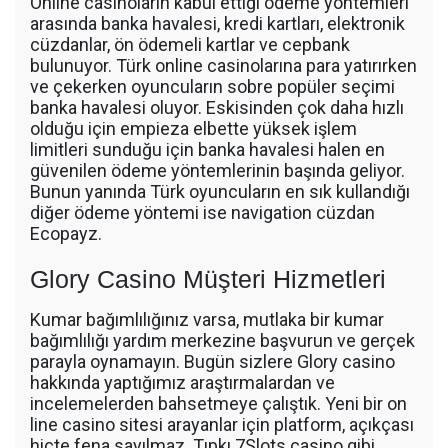
Online casinoların kabul ettiği ödeme yöntemleri
arasında banka havalesi, kredi kartları, elektronik
cüzdanlar, ön ödemeli kartlar ve cepbank
bulunuyor. Türk online casinolarına para yatırırken
ve çekerken oyuncuların sobre popüler seçimi
banka havalesi oluyor. Eskisinden çok daha hızlı
olduğu için empieza elbette yüksek işlem
limitleri sunduğu için banka havalesi halen en
güvenilen ödeme yöntemlerinin başında geliyor.
Bunun yanında Türk oyuncuların en sık kullandığı
diğer ödeme yöntemi ise navigation cüzdan
Ecopayz.
Glory Casino Müşteri Hizmetleri
Kumar bağımlılığınız varsa, mutlaka bir kumar
bağımlılığı yardım merkezine başvurun ve gerçek
parayla oynamayın. Bugün sizlere Glory casino
hakkında yaptığımız araştırmalardan ve
incelemelerden bahsetmeye çalıştık. Yeni bir on
line casino sitesi arayanlar için platform, açıkçası
hiçte fena sayılmaz. Tıpkı 7Slots casino gibi