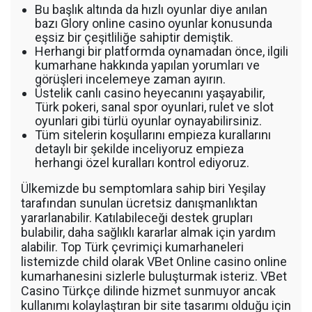
Bu başlık altında da hızlı oyunlar diye anılan
bazı Glory online casino oyunlar konusunda
eşsiz bir çeşitliliğe sahiptir demiştik.
Herhangi bir platformda oynamadan önce, ilgili
kumarhane hakkında yapılan yorumları ve
görüşleri incelemeye zaman ayırın.
Üstelik canlı casino heyecanını yaşayabilir,
Türk pokeri, sanal spor oyunlari, rulet ve slot
oyunlari gibi türlü oyunlar oynayabilirsiniz.
Tüm sitelerin koşullarını empieza kurallarını
detaylı bir şekilde inceliyoruz empieza
herhangi özel kuralları kontrol ediyoruz.
Ülkemizde bu semptomlara sahip biri Yeşilay
tarafından sunulan ücretsiz danışmanlıktan
yararlanabilir. Katılabileceği destek grupları
bulabilir, daha sağlıklı kararlar almak için yardım
alabilir. Top Türk çevrimiçi kumarhaneleri
listemizde child olarak VBet Online casino online
kumarhanesini sizlerle buluşturmak isteriz. VBet
Casino Türkçe dilinde hizmet sunmuyor ancak
kullanımı kolaylaştıran bir site tasarımı olduğu için