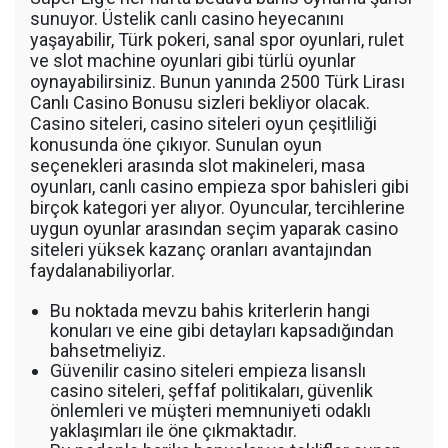
sunuyor. Üstelik canlı casino heyecanını
yaşayabilir, Türk pokeri, sanal spor oyunlari, rulet
ve slot machine oyunlari gibi türlü oyunlar
oynayabilirsiniz. Bunun yanında 2500 Türk Lirası
Canlı Casino Bonusu sizleri bekliyor olacak.
Casino siteleri, casino siteleri oyun çeşitliliği
konusunda öne çıkıyor. Sunulan oyun
seçenekleri arasında slot makineleri, masa
oyunları, canlı casino empieza spor bahisleri gibi
birçok kategori yer alıyor. Oyuncular, tercihlerine
uygun oyunlar arasından seçim yaparak casino
siteleri yüksek kazanç oranları avantajından
faydalanabiliyorlar.
Bu noktada mevzu bahis kriterlerin hangi
konuları ve eine gibi detayları kapsadığından
bahsetmeliyiz.
Güvenilir casino siteleri empieza lisanslı
casino siteleri, şeffaf politikaları, güvenlik
önlemleri ve müşteri memnuniyeti odaklı
yaklaşımları ile öne çıkmaktadır.