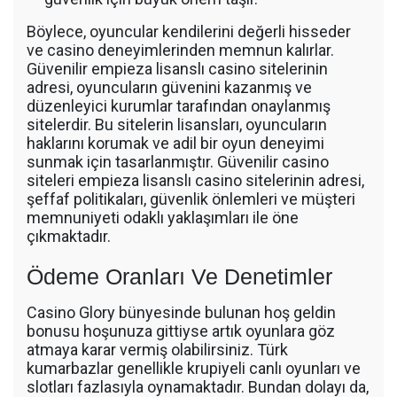
Böylece, oyuncular kendilerini değerli hisseder
ve casino deneyimlerinden memnun kalırlar.
Güvenilir empieza lisanslı casino sitelerinin
adresi, oyuncuların güvenini kazanmış ve
düzenleyici kurumlar tarafından onaylanmış
sitelerdir. Bu sitelerin lisansları, oyuncuların
haklarını korumak ve adil bir oyun deneyimi
sunmak için tasarlanmıştır. Güvenilir casino
siteleri empieza lisanslı casino sitelerinin adresi,
şeffaf politikaları, güvenlik önlemleri ve müşteri
memnuniyeti odaklı yaklaşımları ile öne
çıkmaktadır.
Ödeme Oranları Ve Denetimler
Casino Glory bünyesinde bulunan hoş geldin
bonusu hoşunuza gittiyse artık oyunlara göz
atmaya karar vermiş olabilirsiniz. Türk
kumarbazlar genellikle krupiyeli canlı oyunları ve
slotları fazlasıyla oynamaktadır. Bundan dolayı da,