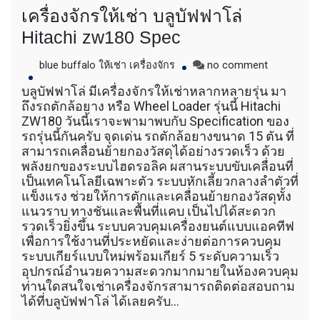
เครื่องจักรให้เช่า บลูบัฟฟาโล่
Hitachi zw180 Spec
on
blue buffalo ให้เช่า เครื่องจักร
no comment
เครื่องจักร
บลูบัฟฟาโล่ มีเครื่องจักรให้เช่าหลากหลายรุ่น มา
ให้
ถึงรถตักล้อยาง หรือ Wheel Loader รุ่นนี้ Hitachi
เช่า
ZW180 วันนี้เราจะพามาพบกับ Specification ของ
บ
รถรุ่นนี้กันครับ จุดเด่น รถตักล้อยางขนาด 15 ตัน ที่
ลูบั
สามารถเคลื่อนย้ายกองวัสดุได้อย่างรวดเร็ว ด้วย
ฟฟา
พลังยกของระบบไฮดรอลิค ผสานระบบขับเคลื่อนที่
โล่
Hitachi
เป็นเทคโนโลยีเฉพาะตัว ระบบหักเลี้ยวกลางลำตัวที่
zw180
แข็งแรง ช่วยให้การตักและเคลื่อนย้ายกองวัสดุทั้ง
Spec
แนวราบ ทางชันและพื้นที่แคบ เป็นไปได้สะดวก
รวดเร็วยิ่งขึ้น ระบบควบคุมเครื่องยนต์แบบแอคทีฟ
เพื่อการใช้งานที่ประหยัดและง่ายต่อการควบคุม
ระบบเกียร์แบบใหม่พร้อมเกียร์ 5 ระดับความเร็ว
อุปกรณ์อำนวยความสะดวกมากมายในห้องควบคุม
ท่านใดสนใจเช่าเครื่องจักรสามารถติดต่อสอบถาม
ได้ที่บลูบัฟฟาโล่ ได้เลยครับ…