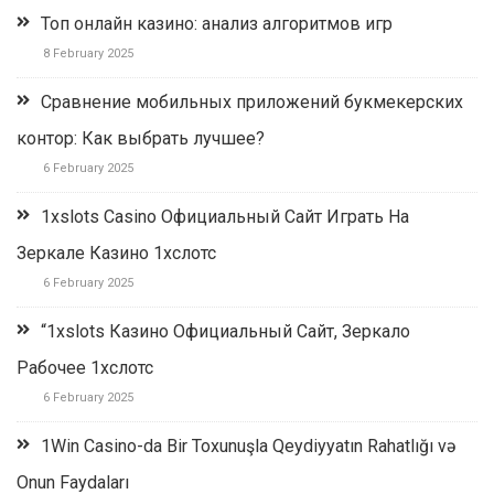
Топ онлайн казино: анализ алгоритмов игр
8 February 2025
Сравнение мобильных приложений букмекерских
контор: Как выбрать лучшее?
6 February 2025
1xslots Casino Официальный Сайт Играть На
Зеркале Казино 1хслотс
6 February 2025
“1xslots Казино Официальный Сайт, Зеркало
Рабочее 1хслотс
6 February 2025
1Win Casino-da Bir Toxunuşla Qeydiyyatın Rahatlığı və
Onun Faydaları