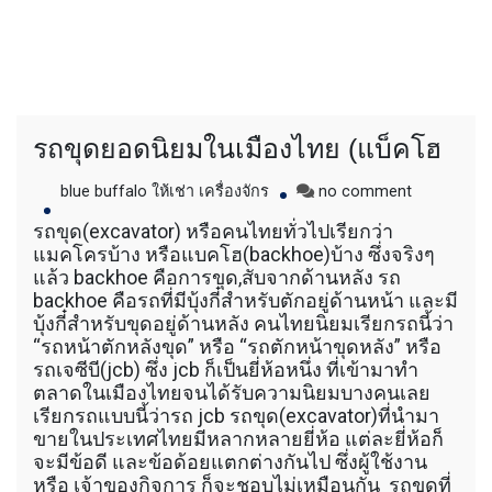
รถขุดยอดนิยมในเมืองไทย (แบ็คโฮ
on
blue buffalo ให้เช่า เครื่องจักร
no comment
รถ
รถขุด(excavator) หรือคนไทยทั่วไปเรียกว่า
ขุด
แมคโครบ้าง หรือแบคโฮ(backhoe)บ้าง ซึ่งจริงๆ
ยอด
แล้ว backhoe คือการขุด,สับจากด้านหลัง รถ
นิยม
backhoe คือรถที่มีบุ้งกี๋สำหรับตักอยู่ด้านหน้า และมี
ใน
บุ้งกี๋สำหรับขุดอยู่ด้านหลัง คนไทยนิยมเรียกรถนี้ว่า
เมือง
“รถหน้าตักหลังขุด” หรือ “รถตักหน้าขุดหลัง” หรือ
ไทย
(แบ็ค
รถเจซีบี(jcb) ซึ่ง jcb ก็เป็นยี่ห้อหนึ่ง ที่เข้ามาทำ
โฮ
ตลาดในเมืองไทยจนได้รับความนิยมบางคนเลย
เรียกรถแบบนี้ว่ารถ jcb รถขุด(excavator)ที่นำมา
ขายในประเทศไทยมีหลากหลายยี่ห้อ แต่ละยี่ห้อก็
จะมีข้อดี และข้อด้อยแตกต่างกันไป ซึ่งผู้ใช้งาน
หรือ เจ้าของกิจการ ก็จะชอบไม่เหมือนกัน รถขุดที่