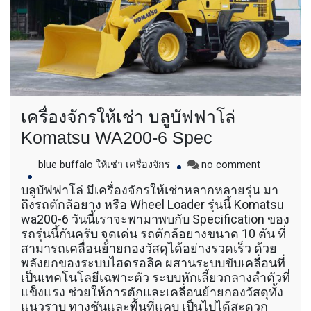
เครื่องจักรให้เช่า บลูบัฟฟาโล่
Komatsu WA200-6 Spec
on
blue buffalo ให้เช่า เครื่องจักร
no comment
เครื่องจักร
บลูบัฟฟาโล่ มีเครื่องจักรให้เช่าหลากหลายรุ่น มา
ให้
ถึงรถตักล้อยาง หรือ Wheel Loader รุ่นนี้ Komatsu
เช่า
wa200-6 วันนี้เราจะพามาพบกับ Specification ของ
บ
รถรุ่นนี้กันครับ จุดเด่น รถตักล้อยางขนาด 10 ตัน ที่
ลูบั
สามารถเคลื่อนย้ายกองวัสดุได้อย่างรวดเร็ว ด้วย
ฟฟา
พลังยกของระบบไฮดรอลิค ผสานระบบขับเคลื่อนที่
โล่
Komatsu
เป็นเทคโนโลยีเฉพาะตัว ระบบหักเลี้ยวกลางลำตัวที่
WA200-
แข็งแรง ช่วยให้การตักและเคลื่อนย้ายกองวัสดุทั้ง
6
แนวราบ ทางชันและพื้นที่แคบ เป็นไปได้สะดวก