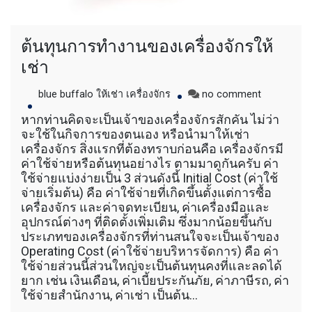
รถพื้นเรียบชานต่ำ (Low bed) ขนส่งสินค้า โดย
รถพ่วงดั๊มพ์ จำหน่ายดิน หิน ทราย รับเหมาถม
ที่ รถตัก CAT 950 รถตัก Komatsu WA 380 WA
ต้นทุนการทำงานของเครื่องจักรให้
320 WA 200 รถตัก Hitachi ZW 220 ZW 180
แบ็คโฮ CAT 320 CAT 312 แบ็คโฮ Komatsu
เช่า
PC 200 LC บูมยาว PC 200 PC 120 แบ็คโฮ
Kobelco SK 210 บูมยาว SK 200 SK 140
on
blue buffalo ให้เช่า เครื่องจักร
no comment
ต้นทุน
หากท่านคิดจะเป็นเจ้าของเครื่องจักรสักคัน ไม่ว่า
การ
จะใช้ในกิจการของตนเอง หรือนำมาให้เช่า
ทำงาน
เครื่องจักร สิ่งแรกที่ต้องทราบก่อนคือ เครื่องจักรมี
ของ
ค่าใช้จ่ายหรือต้นทุนอย่างไร ตามมาดูกันครับ ค่า
เครื่องจักร
ใช้จ่ายแบ่งง่ายเป็น 3 ส่วนดังนี้ Initial Cost (ค่าใช้
ให้
จ่ายเริ่มต้น) คือ ค่าใช้จ่ายที่เกิดขึ้นตั้งแต่การซื้อ
เช่า
เครื่องจักร และค่าจดทะเบียน, ค่าเครื่องมือและ
อุปกรณ์ต่างๆ ที่ติดตั้งเพิ่มเติม ซึ่งมากน้อยขึ้นกับ
ประเภทของเครื่องจักรที่ท่านสนใจจะเป็นเจ้าของ
Operating Cost (ค่าใช้จ่ายบริหารจัดการ) คือ ค่า
ใช้จ่ายส่วนนี้ส่วนใหญ่จะเป็นต้นทุนคงที่และลดได้
ยาก เช่น เงินเดือน, ค่าเบี้ยประกันภัย, ค่าภาษีรถ, ค่า
ใช้จ่ายสำนักงาน, ค่าเช่า เป็นต้น…