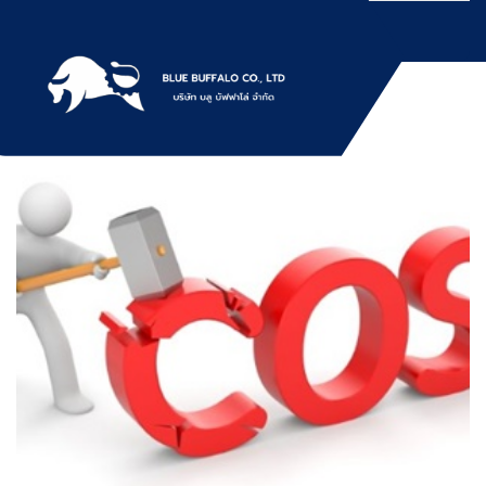
Skip
to
content
บริการให้เช่าเครื่องจักร สำหรับใช้งานทั่วไป
Bluebuffalo บลูบัฟฟา
โดยเครื่องจักรที่นำมาบริการเป็นเครื่องจักรรุ่น
ใหม่ ทันสมัย ทำงานรวดเร็ว ได้ผลงานที่คุ้มค่า
โล่ ให้บริการเช่า
ราคายุติธรรม ขุดดิน ตักหิน ตักทราย ตัก
ถ่านหิน ตักกะลาปาร์ม ตักไม้สับ ตักวู๊ดชิป ตัก
เครื่องจักร อย่างมือ
แร่ ตักสินค้าต่างๆ ขนย้ายเครื่องจักร โดยรถ
เทลเลอร์ รถพื้นเรียบชานต่ำ (Low bed) ขนส่ง
อาชีพ
สินค้า โดยรถพ่วงดั๊มพ์ จำหน่ายดิน หิน ทราย
รับเหมาถมที่ รถตัก CAT 950 รถตัก Komatsu
WA 380 WA 320 WA 200 รถตัก Hitachi ZW
220 ZW 180 แบ็คโฮ CAT 320 CAT 312 แบ็ค
โฮ Komatsu PC 200 LC บูมยาว PC 200 PC
120 แบ็คโฮ Kobelco SK 210 บูมยาว SK 200
SK 140ขุดดิน ตักหิน ตักทราย ตักถ่านหิน
ตักกะลาปาร์ม ตักไม้สับ ตักวู๊ดชิป ตักแร่ ตัก
สินค้าต่างๆ ขนย้ายเครื่องจักร โดยรถเทลเลอร์