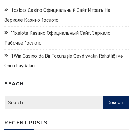
1xslots Casino Официальный Сайт Играть На
Зеркале Казино 1хслотс
“1xslots Казино Официальный Сайт, Зеркало
Рабочее 1хслотс
1Win Casino-da Bir Toxunuşla Qeydiyyatın Rahatlığı və
Onun Faydaları
SEACH
RECENT POSTS