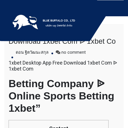
Skip
to
content
1xbet Desktop App Free
บริการให้เช่าเครื่องจักร สำหรับใช้งานทั่วไป
Bluebuffalo บลูบัฟฟา
Download 1xbet Com ᐉ 1xbet Co
โดยเครื่องจักรที่นำมาบริการเป็นเครื่องจักรรุ่น
ใหม่ ทันสมัย ทำงานรวดเร็ว ได้ผลงานที่คุ้มค่า
โล่ ให้บริการเช่า
on
ดอน ฐิตวัฒนะสกุล
no comment
ราคายุติธรรม ขุดดิน ตักหิน ตักทราย ตัก
1xbet
ถ่านหิน ตักกะลาปาร์ม ตักไม้สับ ตักวู๊ดชิป ตัก
1xbet Desktop App Free Download 1xbet Com ᐉ
Desktop
เครื่องจักร อย่างมือ
แร่ ตักสินค้าต่างๆ ขนย้ายเครื่องจักร โดยรถ
1xbet Com
App
เทลเลอร์ รถพื้นเรียบชานต่ำ (Low bed) ขนส่ง
Free
อาชีพ
สินค้า โดยรถพ่วงดั๊มพ์ จำหน่ายดิน หิน ทราย
Betting Company ᐉ
Download
รับเหมาถมที่ รถตัก CAT 950 รถตัก Komatsu
1xbet
WA 380 WA 320 WA 200 รถตัก Hitachi ZW
Com
Online Sports Betting
220 ZW 180 แบ็คโฮ CAT 320 CAT 312 แบ็ค
ᐉ
โฮ Komatsu PC 200 LC บูมยาว PC 200 PC
1xbet
1xbet”
120 แบ็คโฮ Kobelco SK 210 บูมยาว SK 200
Co
SK 140ขุดดิน ตักหิน ตักทราย ตักถ่านหิน
ตักกะลาปาร์ม ตักไม้สับ ตักวู๊ดชิป ตักแร่ ตัก
สินค้าต่างๆ ขนย้ายเครื่องจักร โดยรถเทลเลอร์