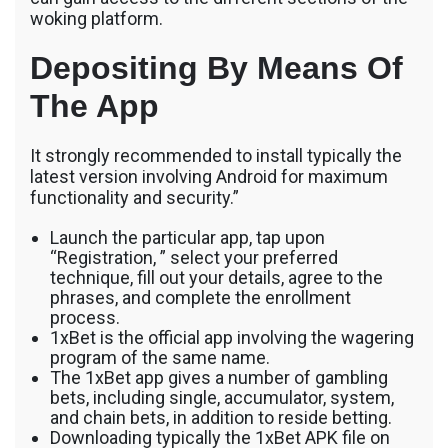
woking platform.
Depositing By Means Of
The App
It strongly recommended to install typically the
latest version involving Android for maximum
functionality and security.”
Launch the particular app, tap upon
“Registration, ” select your preferred
technique, fill out your details, agree to the
phrases, and complete the enrollment
process.
1xBet is the official app involving the wagering
program of the same name.
The 1xBet app gives a number of gambling
bets, including single, accumulator, system,
and chain bets, in addition to reside betting.
Downloading typically the 1xBet APK file on