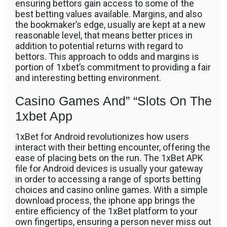
ensuring bettors gain access to some of the
best betting values available. Margins, and also
the bookmaker’s edge, usually are kept at a new
reasonable level, that means better prices in
addition to potential returns with regard to
bettors. This approach to odds and margins is
portion of 1xbet’s commitment to providing a fair
and interesting betting environment.
Casino Games And” “Slots On The
1xbet App
1xBet for Android revolutionizes how users
interact with their betting encounter, offering the
ease of placing bets on the run. The 1xBet APK
file for Android devices is usually your gateway
in order to accessing a range of sports betting
choices and casino online games. With a simple
download process, the iphone app brings the
entire efficiency of the 1xBet platform to your
own fingertips, ensuring a person never miss out