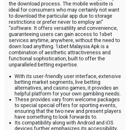
the download process. The mobile website is
ideal for consumers who may certainly not want
to download the particular app due to storage
restrictions or prefer never to employ an”
“software. It offers versatility and convenience,
guaranteeing users can gain access to 1xbet
services anytime, anywhere, without the need to
down load anything. 1xbet Malaysia Apk is a
combination of aesthetic attractiveness and
functional sophistication, built to offer the
unparalleled betting expertise.
With its user-friendly user interface, extensive
betting market segments, live betting
alternatives, and casino games, it provides an
helpful platform for your own gambling needs.
These provides vary from welcome packages
to special special offers for sporting events,
ensuring that the two new and present players
have something to look forwards to.
Its compatibility along with Android and iOS
devices further emphasizes its accessibility,