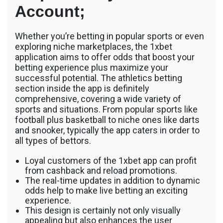
Account;
Whether you’re betting in popular sports or even
exploring niche marketplaces, the 1xbet
application aims to offer odds that boost your
betting experience plus maximize your
successful potential. The athletics betting
section inside the app is definitely
comprehensive, covering a wide variety of
sports and situations. From popular sports like
football plus basketball to niche ones like darts
and snooker, typically the app caters in order to
all types of bettors.
Loyal customers of the 1xbet app can profit
from cashback and reload promotions.
The real-time updates in addition to dynamic
odds help to make live betting an exciting
experience.
This design is certainly not only visually
appealing but also enhances the user