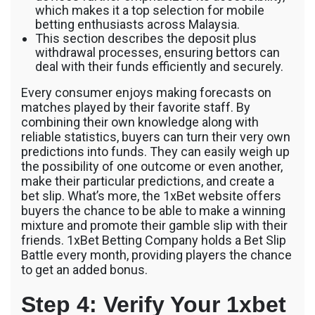
which makes it a top selection for mobile
betting enthusiasts across Malaysia.
This section describes the deposit plus
withdrawal processes, ensuring bettors can
deal with their funds efficiently and securely.
Every consumer enjoys making forecasts on
matches played by their favorite staff. By
combining their own knowledge along with
reliable statistics, buyers can turn their very own
predictions into funds. They can easily weigh up
the possibility of one outcome or even another,
make their particular predictions, and create a
bet slip. What’s more, the 1xBet website offers
buyers the chance to be able to make a winning
mixture and promote their gamble slip with their
friends. 1xBet Betting Company holds a Bet Slip
Battle every month, providing players the chance
to get an added bonus.
Step 4: Verify Your 1xbet