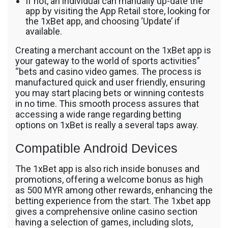
If not, an individual can manually up-date the
app by visiting the App Retail store, looking for
the 1xBet app, and choosing ‘Update’ if
available.
Creating a merchant account on the 1xBet app is
your gateway to the world of sports activities”
“bets and casino video games. The process is
manufactured quick and user friendly, ensuring
you may start placing bets or winning contests
in no time. This smooth process assures that
accessing a wide range regarding betting
options on 1xBet is really a several taps away.
Compatible Android Devices
The 1xBet app is also rich inside bonuses and
promotions, offering a welcome bonus as high
as 500 MYR among other rewards, enhancing the
betting experience from the start. The 1xbet app
gives a comprehensive online casino section
having a selection of games, including slots,