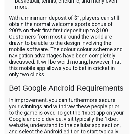
basketball, tennis, crickinfo, and many even
more.
With a minimum deposit of $1, players can still
obtain the normal welcome sports bonus of
200% on their first first deposit up to $100.
Customers from most around the world are
drawn to be able to the design involving the
mobile software. The colour colour scheme and
navigation advantages have been completely
discussed. It will be worth noting, however, that
this mobile app allows you to bet in cricket in
only two clicks.
Bet Google Android Requirements
In improvement, you can furthermore secure
your winnings and withdraw these people prior
to the game is over. To get the 1xbet app on your
Google android device, visit typically the 1xbet
website, understand to the cellular app section,
and select the Android edition to start typically