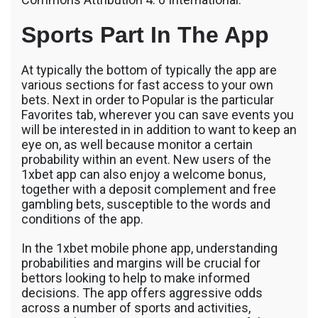
Sports Part In The App
At typically the bottom of typically the app are
various sections for fast access to your own
bets. Next in order to Popular is the particular
Favorites tab, wherever you can save events you
will be interested in in addition to want to keep an
eye on, as well because monitor a certain
probability within an event. New users of the
1xbet app can also enjoy a welcome bonus,
together with a deposit complement and free
gambling bets, susceptible to the words and
conditions of the app.
In the 1xbet mobile phone app, understanding
probabilities and margins will be crucial for
bettors looking to help to make informed
decisions. The app offers aggressive odds
across a number of sports and activities,