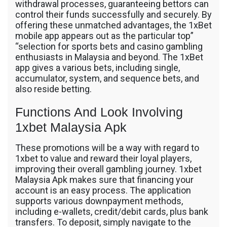
withdrawal processes, guaranteeing bettors can
control their funds successfully and securely. By
offering these unmatched advantages, the 1xBet
mobile app appears out as the particular top”
“selection for sports bets and casino gambling
enthusiasts in Malaysia and beyond. The 1xBet
app gives a various bets, including single,
accumulator, system, and sequence bets, and
also reside betting.
Functions And Look Involving
1xbet Malaysia Apk
These promotions will be a way with regard to
1xbet to value and reward their loyal players,
improving their overall gambling journey. 1xbet
Malaysia Apk makes sure that financing your
account is an easy process. The application
supports various downpayment methods,
including e-wallets, credit/debit cards, plus bank
transfers. To deposit, simply navigate to the