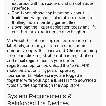
expertise with its reactive and smooth user
interface.
The 1xbet iphone app is not only about
traditional wagering; it also offers a world of
thrilling instant betting game titles.
Download the 1xBet application today and lift
your betting experience to new heights.
Via Email, the iphone app requests your entire
label, city, currency, electronic mail, phone
number, along with a password. Choose coming
from one-click registration, phone registration,
and email registration as your current
registration option. Download the 1xBet APK
make bets upon all types of sporting
tournaments. Make sure you’re logged in
together with your Apple IDENTITY to download
typically the app through the App Store.
System Requirements &
Reinforced Ios Devices