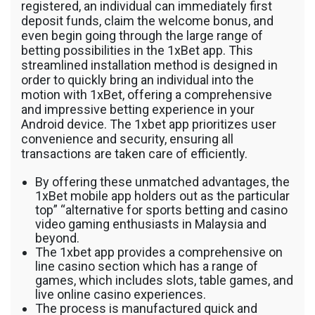
registered, an individual can immediately first
deposit funds, claim the welcome bonus, and
even begin going through the large range of
betting possibilities in the 1xBet app. This
streamlined installation method is designed in
order to quickly bring an individual into the
motion with 1xBet, offering a comprehensive
and impressive betting experience in your
Android device. The 1xbet app prioritizes user
convenience and security, ensuring all
transactions are taken care of efficiently.
By offering these unmatched advantages, the
1xBet mobile app holders out as the particular
top” “alternative for sports betting and casino
video gaming enthusiasts in Malaysia and
beyond.
The 1xbet app provides a comprehensive on
line casino section which has a range of
games, which includes slots, table games, and
live online casino experiences.
The process is manufactured quick and