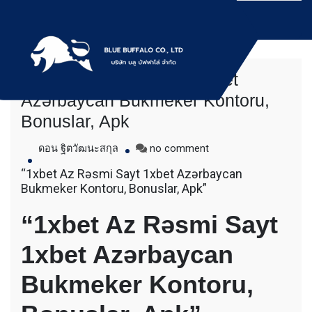
Skip
to
content
“1xbet Az Rəsmi Sayt 1xbet
บริการให้เช่าเครื่องจักร สำหรับใช้งานทั่วไป
Bluebuffalo บลูบัฟฟา
Azərbaycan Bukmeker Kontoru,
โดยเครื่องจักรที่นำมาบริการเป็นเครื่องจักรรุ่น
Bonuslar, Apk
ใหม่ ทันสมัย ทำงานรวดเร็ว ได้ผลงานที่คุ้มค่า
โล่ ให้บริการเช่า
ราคายุติธรรม ขุดดิน ตักหิน ตักทราย ตัก
on
ดอน ฐิตวัฒนะสกุล
no comment
ถ่านหิน ตักกะลาปาร์ม ตักไม้สับ ตักวู๊ดชิป ตัก
เครื่องจักร อย่างมือ
“1xbet
แร่ ตักสินค้าต่างๆ ขนย้ายเครื่องจักร โดยรถ
“1xbet Az Rəsmi Sayt 1xbet Azərbaycan
Az
เทลเลอร์ รถพื้นเรียบชานต่ำ (Low bed) ขนส่ง
อาชีพ
Bukmeker Kontoru, Bonuslar, Apk”
Rəsmi
สินค้า โดยรถพ่วงดั๊มพ์ จำหน่ายดิน หิน ทราย
Sayt
รับเหมาถมที่ รถตัก CAT 950 รถตัก Komatsu
“1xbet Az Rəsmi Sayt
1xbet
WA 380 WA 320 WA 200 รถตัก Hitachi ZW
Azərbaycan
220 ZW 180 แบ็คโฮ CAT 320 CAT 312 แบ็ค
Bukmeker
1xbet Azərbaycan
โฮ Komatsu PC 200 LC บูมยาว PC 200 PC
Kontoru,
120 แบ็คโฮ Kobelco SK 210 บูมยาว SK 200
Bonuslar,
SK 140ขุดดิน ตักหิน ตักทราย ตักถ่านหิน
Bukmeker Kontoru,
Apk
ตักกะลาปาร์ม ตักไม้สับ ตักวู๊ดชิป ตักแร่ ตัก
สินค้าต่างๆ ขนย้ายเครื่องจักร โดยรถเทลเลอร์