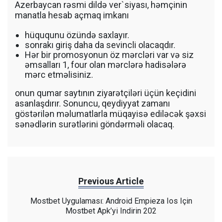
Azerbaycan rəsmi dildə ver`siyası, həmçinin
manatla hesab açmaq imkanı
hüququnu özündə saxlayır.
sonrakı giriş daha da sevincli olacaqdır.
Hər bir promosyonun öz mərcləri var və siz
əmsalları 1, four olan mərclərə hadisələrə
mərc etməlisiniz.
onun qumar saytının ziyarətçiləri üçün keçidini
asanlaşdırır. Sonuncu, qeydiyyat zamanı
göstərilən məlumatlarla müqayisə ediləcək şəxsi
sənədlərin surətlərini göndərməli olacaq.
Previous Article
Mostbet Uygulaması: Android Empieza Ios Için
Mostbet Apk’yi Indirin 202