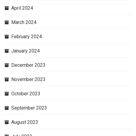
April 2024
March 2024
February 2024
January 2024
December 2023
November 2023
October 2023
September 2023
August 2023