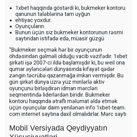
1xbet haqqinda göstərdi ki, bukmeker kontoru
qanunun tələblərinə tam uyğun
ehtiyac yoxdur.
Oyunçuların
Bunun üçün siz bukmeker kontorunun rəsmi
saytından istifadə edə, müasir güzgü
“Bukmeker seçmək hər bir oyunçunun
öhdəsindən gəlməli olduğu vacib vəzifədir. 1xbet
şirkəti işə 2007-ci ildə başlamışdır ki, bu weil ona
qumar əyləncələri dünyasında kifayət qədər
zəngin təcrübə qazanmağa imkan vermişdir. Bu
gün şirkət dünya üzrə yüz minlərlə aktiv
oyunçunu birləşdirən idman mərcləri
seqmentində liderlərdən biridir. Bukmeker
kontoru haqqında ətraflı məlumat əldə etmək
üçün oyunçular daim yenilənən info 1xbet-team.
com internet saytına daxil olmalıdırlar. Mərc saytı
Mobil Versiyada Qeydiyyatın