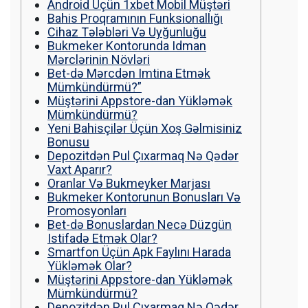
Android Üçün 1xbet Mobil Müştəri
Bahis Proqramının Funksionallığı
Cihaz Tələbləri Və Uyğunluğu
Bukmeker Kontorunda Idman
Mərclərinin Növləri
Bet-də Mərcdən Imtina Etmək
Mümkündürmü?”
Müştərini Appstore-dan Yükləmək
Mümkündürmü?
Yeni Bahisçilər Üçün Xoş Gəlmisiniz
Bonusu
Depozitdən Pul Çıxarmaq Nə Qədər
Vaxt Aparır?
Oranlar Və Bukmeyker Marjası
Bukmeker Kontorunun Bonusları Və
Promosyonları
Bet-də Bonuslardan Necə Düzgün
Istifadə Etmək Olar?
Smartfon Üçün Apk Faylını Harada
Yükləmək Olar?
Müştərini Appstore-dan Yükləmək
Mümkündürmü?
Depozitdən Pul Çıxarmaq Nə Qədər