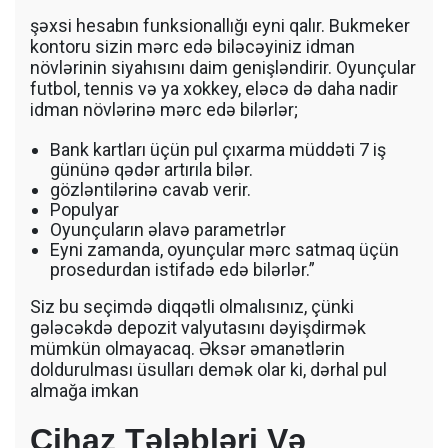
şəxsi hesabın funksionallığı eyni qalır. Bukmeker
kontoru sizin mərc edə biləcəyiniz idman
növlərinin siyahısını daim genişləndirir. Oyunçular
futbol, ​​tennis və ya xokkey, eləcə də daha nadir
idman növlərinə mərc edə bilərlər;
Bank kartları üçün pul çıxarma müddəti 7 iş
gününə qədər artırıla bilər.
gözləntilərinə cavab verir.
Populyar
Oyunçuların əlavə parametrlər
Eyni zamanda, oyunçular mərc satmaq üçün
prosedurdan istifadə edə bilərlər.”
Siz bu seçimdə diqqətli olmalısınız, çünki
gələcəkdə depozit valyutasını dəyişdirmək
mümkün olmayacaq. Əksər əmanətlərin
doldurulması üsulları demək olar ki, dərhal pul
almağa imkan
Cihaz Tələbləri Və