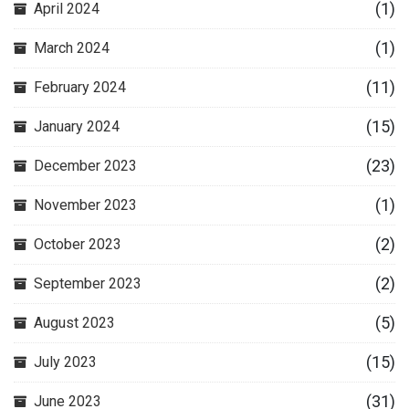
(1)
April 2024
(1)
March 2024
(11)
February 2024
(15)
January 2024
(23)
December 2023
(1)
November 2023
(2)
October 2023
(2)
September 2023
(5)
August 2023
(15)
July 2023
(31)
June 2023