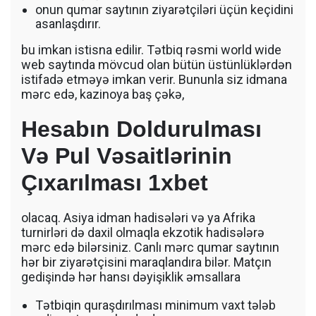
onun qumar saytının ziyarətçiləri üçün keçidini
asanlaşdırır.
bu imkan istisna edilir. Tətbiq rəsmi world wide
web saytında mövcud olan bütün üstünlüklərdən
istifadə etməyə imkan verir. Bununla siz idmana
mərc edə, kazinoya baş çəkə,
Hesabın Doldurulması
Və Pul Vəsaitlərinin
Çıxarılması 1xbet
olacaq. Asiya idman hadisələri və ya Afrika
turnirləri də daxil olmaqla ekzotik hadisələrə
mərc edə bilərsiniz. Canlı mərc qumar saytının
hər bir ziyarətçisini maraqlandıra bilər. Matçın
gedişində hər hansı dəyişiklik əmsallara
Tətbiqin quraşdırılması minimum vaxt tələb