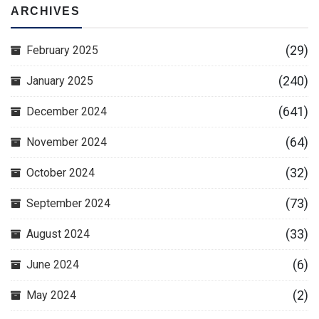
ARCHIVES
(29)
February 2025
(240)
January 2025
(641)
December 2024
(64)
November 2024
(32)
October 2024
(73)
September 2024
(33)
August 2024
(6)
June 2024
(2)
May 2024