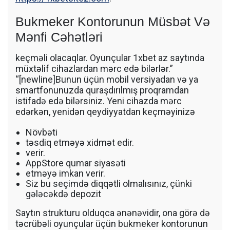
Bukmeker Kontorunun Müsbət Və
Mənfi Cəhətləri
keçməli olacaqlar. Oyunçular 1xbet az saytında
müxtəlif cihazlardan mərc edə bilərlər.”
“[newline]Bunun üçün mobil versiyadan və ya
smartfonunuzda quraşdırılmış proqramdan
istifadə edə bilərsiniz. Yeni cihazda mərc
edərkən, yenidən qeydiyyatdan keçməyinizə
Növbəti
təsdiq etməyə xidmət edir.
verir.
AppStore qumar siyasəti
etməyə imkan verir.
Siz bu seçimdə diqqətli olmalısınız, çünki
gələcəkdə depozit
Saytın strukturu olduqca ənənəvidir, ona görə də
təcrübəli oyunçular üçün bukmeker kontorunun