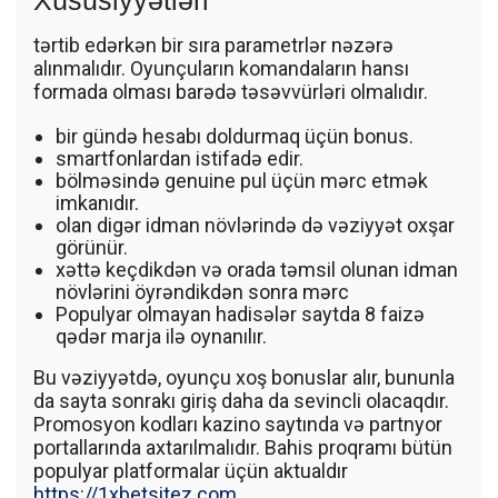
Xüsusiyyətləri
tərtib edərkən bir sıra parametrlər nəzərə
alınmalıdır. Oyunçuların komandaların hansı
formada olması barədə təsəvvürləri olmalıdır.
bir gündə hesabı doldurmaq üçün bonus.
smartfonlardan istifadə edir.
bölməsində genuine pul üçün mərc etmək
imkanıdır.
olan digər idman növlərində də vəziyyət oxşar
görünür.
xəttə keçdikdən və orada təmsil olunan idman
növlərini öyrəndikdən sonra mərc
Populyar olmayan hadisələr saytda 8 faizə
qədər marja ilə oynanılır.
Bu vəziyyətdə, oyunçu xoş bonuslar alır, bununla
da sayta sonrakı giriş daha da sevincli olacaqdır.
Promosyon kodları kazino saytında və partnyor
portallarında axtarılmalıdır. Bahis proqramı bütün
populyar platformalar üçün aktualdır
https://1xbetsitez.com
.