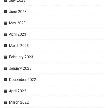
July 2023
June 2023
May 2023
April 2023
March 2023
February 2023
January 2023
December 2022
April 2022
March 2022