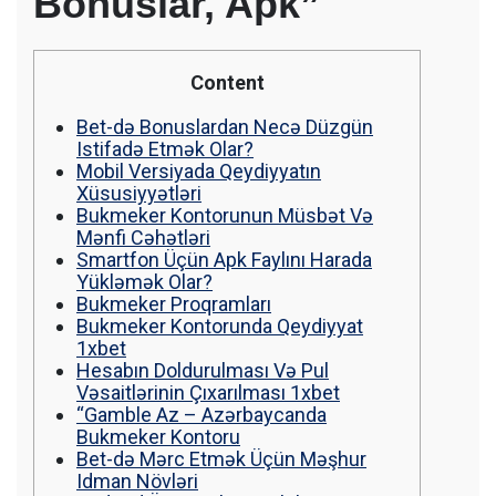
Bonuslar, Apk”
รถพื้นเรียบชานต่ำ (Low bed) ขนส่งสินค้า โดย
รถพ่วงดั๊มพ์ จำหน่ายดิน หิน ทราย รับเหมาถม
ที่ รถตัก CAT 950 รถตัก Komatsu WA 380 WA
320 WA 200 รถตัก Hitachi ZW 220 ZW 180
Content
แบ็คโฮ CAT 320 CAT 312 แบ็คโฮ Komatsu
PC 200 LC บูมยาว PC 200 PC 120 แบ็คโฮ
Bet-də Bonuslardan Necə Düzgün
Kobelco SK 210 บูมยาว SK 200 SK 140
Istifadə Etmək Olar?
Mobil Versiyada Qeydiyyatın
Xüsusiyyətləri
Bukmeker Kontorunun Müsbət Və
Mənfi Cəhətləri
Smartfon Üçün Apk Faylını Harada
Yükləmək Olar?
Bukmeker Proqramları
Bukmeker Kontorunda Qeydiyyat
1xbet
Hesabın Doldurulması Və Pul
Vəsaitlərinin Çıxarılması 1xbet
“Gamble Az – Azərbaycanda
Bukmeker Kontoru
Bet-də Mərc Etmək Üçün Məşhur
Idman Növləri