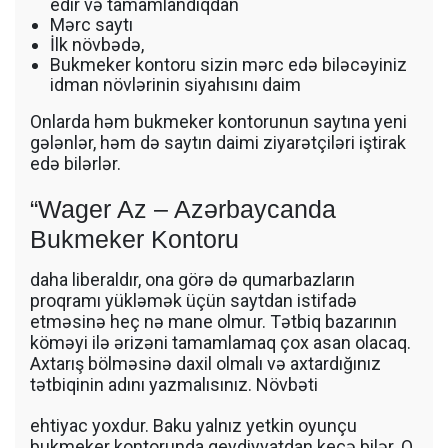
edir və tamamlandıqdan
Mərc saytı
İlk növbədə,
Bukmeker kontoru sizin mərc edə biləcəyiniz
idman növlərinin siyahısını daim
Onlarda həm bukmeker kontorunun saytına yeni
gələnlər, həm də saytın daimi ziyarətçiləri iştirak
edə bilərlər.
“Wager Az – Azərbaycanda
Bukmeker Kontoru
daha liberaldır, ona görə də qumarbazların
proqramı yükləmək üçün saytdan istifadə
etməsinə heç nə mane olmur. Tətbiq bazarının
köməyi ilə ərizəni tamamlamaq çox asan olacaq.
Axtarış bölməsinə daxil olmalı və axtardığınız
tətbiqinin adını yazmalısınız. Növbəti
ehtiyac yoxdur. Baku yalnız yetkin oyunçu
bukmeker kontorunda qeydiyyatdan keçə bilər. O,