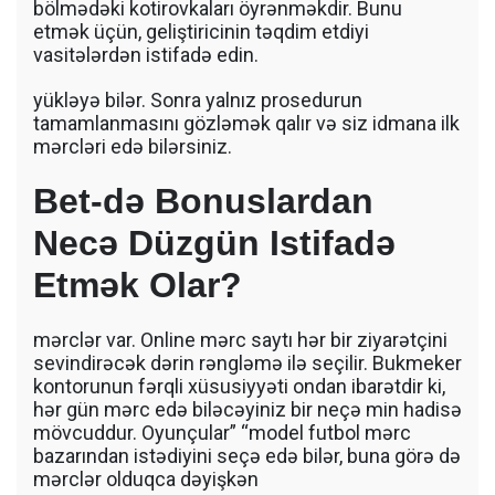
bölmədəki kotirovkaları öyrənməkdir. Bunu
etmək üçün, geliştiricinin təqdim etdiyi
vasitələrdən istifadə edin.
yükləyə bilər. Sonra yalnız prosedurun
tamamlanmasını gözləmək qalır və siz idmana ilk
mərcləri edə bilərsiniz.
Bet-də Bonuslardan
Necə Düzgün Istifadə
Etmək Olar?
mərclər var. Online mərc saytı hər bir ziyarətçini
sevindirəcək dərin rəngləmə ilə seçilir. Bukmeker
kontorunun fərqli xüsusiyyəti ondan ibarətdir ki,
hər gün mərc edə biləcəyiniz bir neçə min hadisə
mövcuddur. Oyunçular” “model futbol mərc
bazarından istədiyini seçə edə bilər, buna görə də
mərclər olduqca dəyişkən