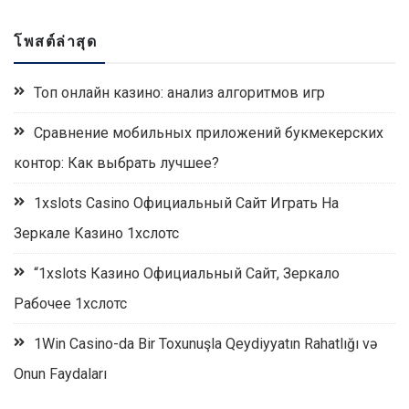
โพสต์ล่าสุด
Топ онлайн казино: анализ алгоритмов игр
Сравнение мобильных приложений букмекерских
контор: Как выбрать лучшее?
1xslots Casino Официальный Сайт Играть На
Зеркале Казино 1хслотс
“1xslots Казино Официальный Сайт, Зеркало
Рабочее 1хслотс
1Win Casino-da Bir Toxunuşla Qeydiyyatın Rahatlığı və
Onun Faydaları