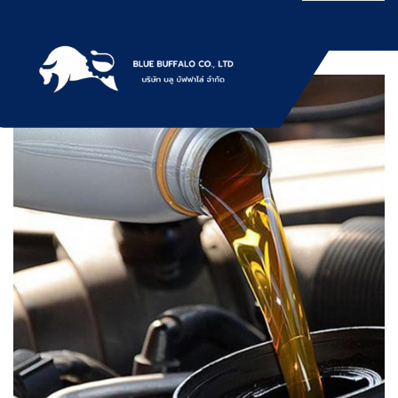
Skip
to
content
บริการให้เช่าเครื่องจักร สำหรับใช้งานทั่วไป
Bluebuffalo บลูบัฟฟา
โดยเครื่องจักรที่นำมาบริการเป็นเครื่องจักรรุ่น
ใหม่ ทันสมัย ทำงานรวดเร็ว ได้ผลงานที่คุ้มค่า
โล่ ให้บริการเช่า
ราคายุติธรรม ขุดดิน ตักหิน ตักทราย ตัก
ถ่านหิน ตักกะลาปาร์ม ตักไม้สับ ตักวู๊ดชิป ตัก
เครื่องจักร อย่างมือ
แร่ ตักสินค้าต่างๆ ขนย้ายเครื่องจักร โดยรถ
เทลเลอร์ รถพื้นเรียบชานต่ำ (Low bed) ขนส่ง
อาชีพ
สินค้า โดยรถพ่วงดั๊มพ์ จำหน่ายดิน หิน ทราย
รับเหมาถมที่ รถตัก CAT 950 รถตัก Komatsu
WA 380 WA 320 WA 200 รถตัก Hitachi ZW
220 ZW 180 แบ็คโฮ CAT 320 CAT 312 แบ็ค
โฮ Komatsu PC 200 LC บูมยาว PC 200 PC
120 แบ็คโฮ Kobelco SK 210 บูมยาว SK 200
SK 140ขุดดิน ตักหิน ตักทราย ตักถ่านหิน
ตักกะลาปาร์ม ตักไม้สับ ตักวู๊ดชิป ตักแร่ ตัก
สินค้าต่างๆ ขนย้ายเครื่องจักร โดยรถเทลเลอร์