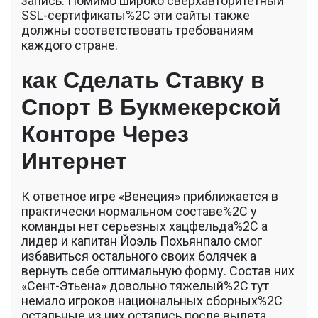
запись. Помимо широко сверхавторитетный
SSL-сертификаты%2C эти сайты также
должны соответствовать требованиям
каждого стране.
как Сделать Ставку в
Спорт В Букмекерской
Конторе Через
Интернет
К ответное игре «Венеция» приближается в
практически нормальном составе%2C у
команды нет серьезных хацфельда%2C а
лидер и капитан Йоэль Похьянпало смог
избавиться остального своих болячек а
вернуть себе оптимальную форму. Состав них
«Сент-Этьена» довольно тяжелый%2C тут
немало игроков национальных сборных%2C
остальные из них остались после вылета