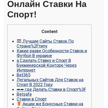
Онлайн Ставки На
รถพื้นเรียบชานต่ำ (Low bed) ขนส่งสินค้า โดย
รถพ่วงดั๊มพ์ จำหน่ายดิน หิน ทราย รับเหมาถม
Спорт!
ที่ รถตัก CAT 950 รถตัก Komatsu WA 380 WA
320 WA 200 รถตัก Hitachi ZW 220 ZW 180
แบ็คโฮ CAT 320 CAT 312 แบ็คโฮ Komatsu
PC 200 LC บูมยาว PC 200 PC 120 แบ็คโฮ
Kobelco SK 210 บูมยาว SK 200 SK 140
Content
Лучшие Сайты Ставок По
Стране%2Fтипу
Какие разве Особенности Ставок и
Футбол В украине
а Сделать Ставку и Спорт В
Букмекерской Конторе Через
Интернет
Bet365
Легальных Сайтов Для Ставок на
Спорт В 2022 Году
➦➦ где Делать Ставки в Спорт%3F
Betsafe
Ставки в Спорт
Акции же Бонусные Ставки на