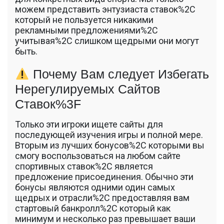
можем представить энтузиаста ставок%2C
который не пользуется никакими
рекламными предложениями%2C
учитывая%2C слишком щедрыми они могут
быть.
Почему Вам следует Избегать
Нерегулируемых Сайтов
Ставок%3F
Только эти игроки ищете сайты для
последующей изучения игры и полной мере.
Вторым из лучших бонусов%2C которыми вы
смогу воспользоваться на любом сайте
спортивных ставок%2C является
предложение присоединения. Обычно эти
бонусы являются одними один самых
щедрых и отрасли%2C предоставляя вам
стартовый банкролл%2C который как
минимум и несколько раз превышает ваши