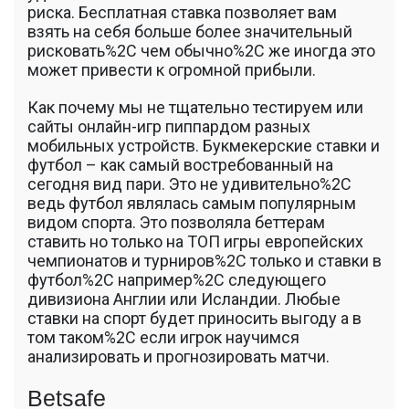
риска. Бесплатная ставка позволяет вам
взять на себя больше более значительный
рисковать%2C чем обычно%2C же иногда это
может привести к огромной прибыли.
Как почему мы не тщательно тестируем или
сайты онлайн-игр пиппардом разных
мобильных устройств. Букмекерские ставки и
футбол – как самый востребованный на
сегодня вид пари. Это не удивительно%2C
ведь футбол являлась самым популярным
видом спорта. Это позволяла беттерам
ставить но только на ТОП игры европейских
чемпионатов и турниров%2C только и ставки в
футбол%2C например%2C следующего
дивизиона Англии или Исландии. Любые
ставки на спорт будет приносить выгоду а в
том таком%2C если игрок научимся
анализировать и прогнозировать матчи.
Betsafe