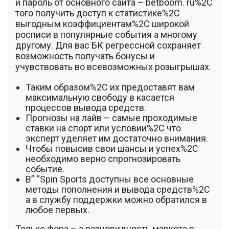
и пароль от основного сайта – betboom. ru%2C
того получить доступ к статистике%2C
выгодным коэффициентам%2C широкой
росписи в популярные события а многому
другому. Для вас БК регрессной сохраняет
возможность получать бонусы и
учувствовать во всевозможных розыгрышах.
Таким образом%2C их предоставят вам
максимальную свободу в касается
процессов вывода средств.
Прогнозы на лайв – самые проходимые
ставки на спорт или условии%2C что
эксперт уделяет им достаточно внимания.
Чтобы повысив свои шансы и успех%2C
необходимо верно спрогнозировать
событие.
В” “Spin Sports доступны все основные
методы пополнения и вывода средств%2C
а в службу поддержки можно обратился в
любое первых.
Только фора – а разновидность маркета в