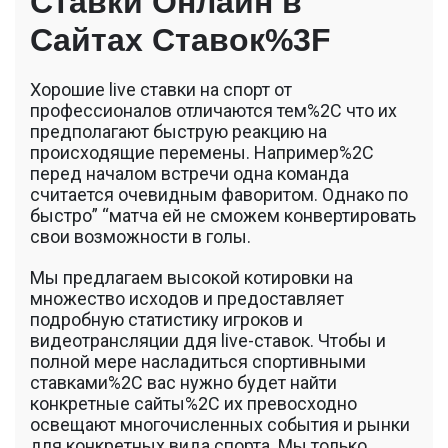
Ставки Онлайн в
Сайтах Ставок%3F
Хорошие live ставки на спорт от
профессионалов отличаются тем%2C что их
предполагают быструю реакцию на
происходящие перемены. Например%2C
перед началом встречи одна команда
считается очевидным фаворитом. Однако по
быстро” “матча ей не сможем конвертировать
свои возможности в голы.
Мы предлагаем высокой котировки на
множество исходов и предоставляет
подробную статистику игроков и
видеотрансляции ддя live-ставок. Чтобы и
полной мере насладиться спортивными
ставками%2C вас нужно будет найти
конкретные сайты%2C их превосходно
освещают многочисленных события и рынки
для конкретных вида спорта. Мы только