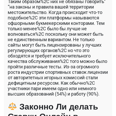
Таким образом%2C них не обязаны говорить”
“на законы и правила вашей территории
местожительство. Когда происходит что-то
подобное%2C эти платформы называются
офшорными букмекерскими конторами. Тем
только менее%2C было бы лучше не
волноваться%2C поскольку они может быть
не единственным вариантом. Не только
сайты могут быть лицензированы у лучших
регулирующих органов%2C но что это
обходятся и требует исключительного
качества обслуживания%2C того можно было
пройти различные тесты. Из-за огромного
роста индустрии спортивных ставок лицензии
от авторитетных игорных комиссий стали
дефицитным ресурсом. Как обычно%2C
участники пари имеем одно или немного
высших образований (54%) и работу (90%).
Законно Ли делать