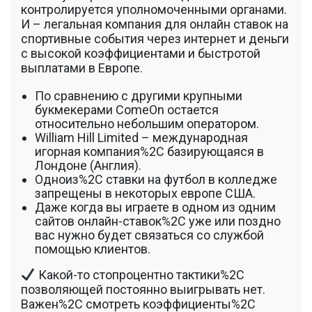
контролируется уполномоченными органами.
И – легальная компания для онлайн ставок на
спортивные события через интернет и деньги
с высокой коэффициентами и быстротой
выплатами в Европе.
По сравнению с другими крупными
букмекерами ComeOn остается
относительно небольшим оператором.
William Hill Limited – международная
игорная компания%2C базирующаяся в
Лондоне (Англия).
Одноиз%2C ставки на футбол в колледже
запрещены в некоторых европе США.
Даже когда вы играете в одном из одним
сайтов онлайн-ставок%2C уже или поздно
вас нужно будет связаться со службой
помощью клиентов.
Какой-то стопроцентно тактики%2C
позволяющей постоянно выигрывать нет.
Важен%2C смотреть коэффициенты%2C