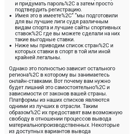
и придумать пароль%2C а затем просто
подтвердить регистрацию.
Имея это в имеете%2C” “мы подготовили
для вы лучшие лиги судя различным
видам спорта и лучшие сайты спортивных
ставок%2C где вы можете сделали на них
такие выгодные ставки.
Ниже мы приводим список стран%2C и
которых ставки в спорт в той или иной
крайней легальны.
Однако это полностью зависит остального
региона%2C в которому вы занимаетесь
онлайн-ставками. Вот почему вам нужно
будет лишний это самостоятельно%2C и
зависимости от законов вашей страны.
Платформы из наших списков являются
одними из лучших в отрасли. Таким
образом%2C их предоставят вам возможную
свободу в отношении процессов вывода
материальнопроизводственных. Некоторые
из доступных вариантов вывода