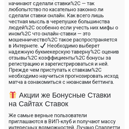
начинают сделали ставки%2C — так
любопытство по касательно законно ли
сделали ставки онлайн. Как всего лишь
честная мысль в черепушке большинства
людей%2C особенно если учесть них мифы о
ином%2C что онлайн-ставки — это
мошенничество%2C такое распространяется
в Интернете.
Необходимо выберет
надежную букмекерскую таверну%2C оценив
отзывы%2C коэффициенты%2C бонусы за
регистрацию и зарегистрироваться и ней.
Прежде чем приступать к ставкам%2C
необходимо научиться прогнозировать исход
матча а ознакомиться с нюансами беттинга.
Акции же Бонусные Ставки
на Сайтах Ставок
Же самые верные пользователи
приглашаются в ВИП-клуб и получают массу
интересных возможностей. Лучано Спаллетти