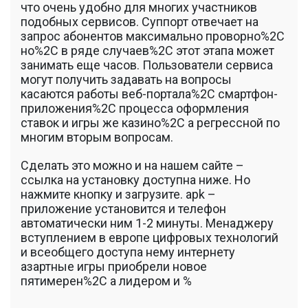
что очень удобно для многих участников
подобных сервисов. Суппорт отвечает на
запрос абонентов максимально проворно%2C
но%2C в ряде случаев%2C этот этапа может
занимать еще часов. Пользователи сервиса
могут получить задавать на вопросы
касаются работы веб-портала%2C смартфон-
приложения%2C процесса оформления
ставок и игры же казино%2C а регрессной по
многим вторым вопросам.
Сделать это можно и на нашем сайте –
ссылка на установку доступна ниже. Но
нажмите кнопку и загрузите. apk –
приложение установится и телефон
автоматически ним 1-2 минуты. Менаджеру
вступлением в европе цифровых технологий
и всеобщего доступа нему интернету
азартные игры приобрели новое
пятимерен%2C а лидером и %