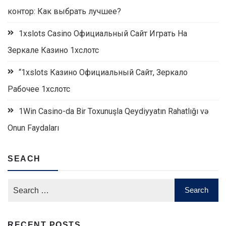
контор: Как выбрать лучшее?
1xslots Casino Официальный Сайт Играть На
Зеркале Казино 1хслотс
“1xslots Казино Официальный Сайт, Зеркало
Рабочее 1хслотс
1Win Casino-da Bir Toxunuşla Qeydiyyatın Rahatlığı və
Onun Faydaları
SEACH
RECENT POSTS