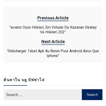
Previous Article
“aviator Oyun Hileleri, Em Virtude De Kazanan Strateji
Ve Hileleri 202”
Next Article
Télécharger 1xbet Apk Au Benin Pour Android Ainsi Que
Iphone”
ค้นหาใน บลู บัฟฟาโล่