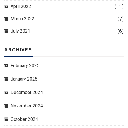
(11)
April 2022
(7)
March 2022
(6)
July 2021
ARCHIVES
February 2025
January 2025
December 2024
November 2024
October 2024