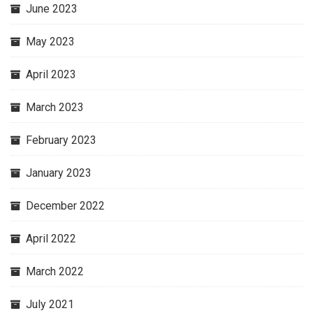
June 2023
May 2023
April 2023
March 2023
February 2023
January 2023
December 2022
April 2022
March 2022
July 2021