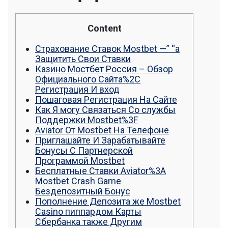
รถพื้นเรียบชานต่ำ (Low bed) ขนส่งสินค้า โดย
รถพ่วงดั๊มพ์ จำหน่ายดิน หิน ทราย รับเหมาถม
ที่ รถตัก CAT 950 รถตัก Komatsu WA 380 WA
Content
320 WA 200 รถตัก Hitachi ZW 220 ZW 180
แบ็คโฮ CAT 320 CAT 312 แบ็คโฮ Komatsu
Страхование Ставок Mostbet —” “а
PC 200 LC บูมยาว PC 200 PC 120 แบ็คโฮ
Защитить Свои Ставки
Kobelco SK 210 บูมยาว SK 200 SK 140
Казино Мостбет Россия – Обзор
Официального Сайта%2C
Регистрация И вход
Пошаговая Регистрация На Сайте
Как Я могу Связаться Со службы
Поддержки Mostbet%3F
Aviator От Mostbet На Телефоне
Приглашайте И Зарабатывайте
Бонусы С Партнерской
Программой Mostbet
Бесплатные Ставки Aviator%3A
Mostbet Crash Game
Бездепозитный Бонус
Пополнение Депозита же Mostbet
Casino пиппардом Карты
Сбербанка также Другим