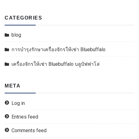
CATEGORIES
blog
การบำรุงรักษาเครื่องจักรให้เช่า Bluebuffalo
เครื่องจักรให้เช่า Bluebuffalo บลูบัฟฟาโล่
META
Log in
Entries feed
Comments feed