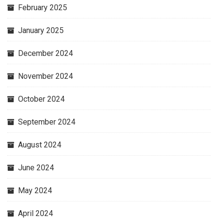
February 2025
January 2025
December 2024
November 2024
October 2024
September 2024
August 2024
June 2024
May 2024
April 2024