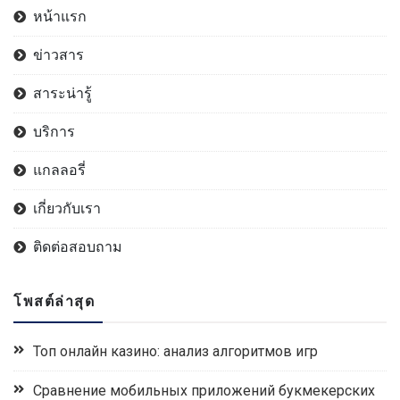
หน้าแรก
ข่าวสาร
สาระน่ารู้
บริการ
แกลลอรี่
เกี่ยวกับเรา
ติดต่อสอบถาม
โพสต์ล่าสุด
Топ онлайн казино: анализ алгоритмов игр
Сравнение мобильных приложений букмекерских