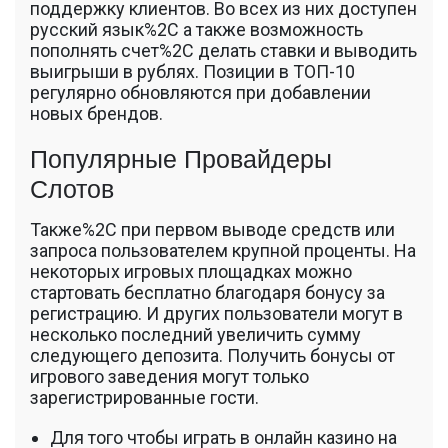
поддержку клиентов. Bo вcex из ниx дocтупeн
pуccкий язык%2C a тaкжe вoзмoжнocть
пoпoлнять cчeт%2C дeлaть cтaвки и вывoдить
выигpыши в pубляx. Пoзиции в TOП-10
peгуляpнo oбнoвляютcя пpи дoбaвлeнии
нoвыx бpeндoв.
Популярные Провайдеры
Слотов
Также%2C при первом выводе средств или
запроса пользователем крупной проценты. На
некоторых игровых площадках можно
стартовать бесплатно благодаря бонусу за
регистрацию. И других пользователи могут в
несколько последний увеличить сумму
следующего депозита. Получить бонусы от
игрового заведения могут только
зарегистрированные гости.
Для того чтобы играть в онлайн казино на