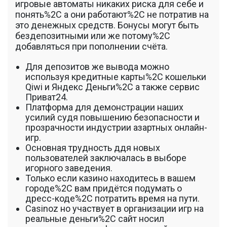
игровые автоматы никаких риска для себе и
понять%2C а они работают%2C не потратив на
это денежных средств. Бонусы могут быть
бездепозитными или же потому%2C
добавляться при пополнении счёта.
Для депозитов же вывода можно
используя кредитные карты%2C кошельки
Qiwi и Яндекс Деньги%2C а также сервис
Приват24.
Платформа для демонстрации наших
усилий судя повышению безопасности и
прозрачности индустрии азартных онлайн-
игр.
Основная трудность ддя новых
пользователей заключалась в выборе
игорного заведения.
Только если казино находитесь в вашем
городе%2C вам придётся подумать о
дресс-коде%2C потратить время на пути.
Casinoz но участвует в организации игр на
реальные деньги%2C сайт носил