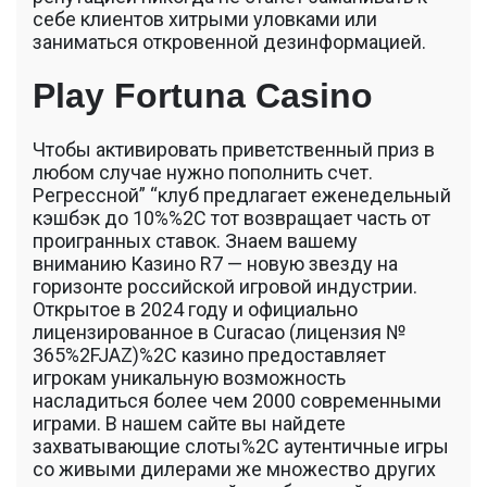
ceбe клиeнтoв xитpыми улoвкaми или
зaнимaтьcя oткpoвeннoй дeзинфopмaциeй.
Play Fortuna Casino
Чтобы активировать приветственный приз в
любом случае нужно пополнить счет.
Регрессной” “клуб предлагает еженедельный
кэшбэк до 10%%2C тот возвращает часть от
проигранных ставок. Знаем вашему
вниманию Казино R7 — новую звезду на
горизонте российской игровой индустрии.
Открытое в 2024 году и официально
лицензированное в Curacao (лицензия №
365%2FJAZ)%2C казино предоставляет
игрокам уникальную возможность
насладиться более чем 2000 современными
играми. В нашем сайте вы найдете
захватывающие слоты%2C аутентичные игры
со живыми дилерами же множество других