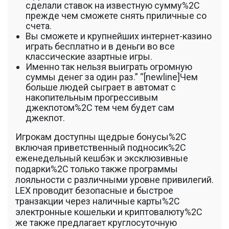
сделали ставок на известную сумму%2C
прежде чем сможете снять приличные со
счета.
Вы сможете и крупнейших интернет-казино
играть бесплатно и в деньги во все
классические азартные игры.
Именно так нельзя выиграть огромную
суммы денег за один раз.” “[newline]Чем
больше людей сыграет в автомат с
накопительным прогрессивым
джекпотом%2C тем чем будет сам
джекпот.
Игрокам доступны щедрые бонусы%2C
включая приветственный подносик%2C
еженедельный кешбэк и эксклюзивные
подарки%2C только также программы
лояльности с различными уровне привилегий.
LEX проводит безопасные и быстрое
транзакции через наличные карты%2C
электронные кошельки и криптовалюту%2C
же также предлагает круглосуточную