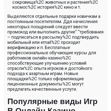
сокровища%2C животных и растения%2C
космос%2C история%2C кино и т.
Выделяются отдельные подарки новичкам а
постоянным посетителям. Ддя начисления
некоторых поощрений следует ввести
промокод или выполнить другие” “требования
– подписаться в рассылку%2C подтвердить
мобильный или email%2C проходит
верификацию и п. Бесплатные
профессиональные обучающие курсы для
работников онлайн-казино%2C
способствующие улучшению условий
отрасли%2C опыта игроков и достойного
подхода к азартным играм. Новые
площадки%2C только оформляющие
лицензионные документы%2C могут
предлагать качественные услуги.
Популярные виды Игр
В Онлайн Казино