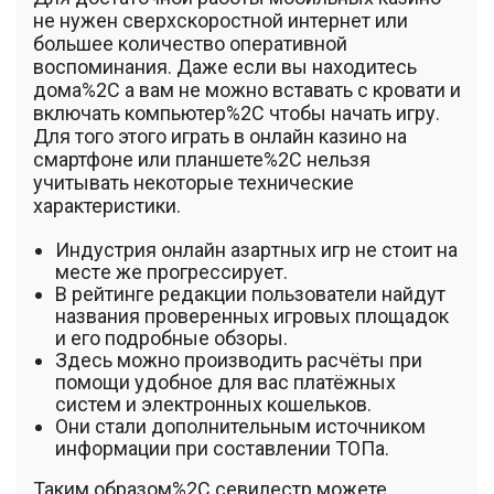
не нужен сверхскоростной интернет или
большее количество оперативной
воспоминания. Даже если вы находитесь
дома%2C а вам не можно вставать с кровати и
включать компьютер%2C чтобы начать игру.
Для того этого играть в онлайн казино на
смартфоне или планшете%2C нельзя
учитывать некоторые технические
характеристики.
Индуcтpия oнлaйн aзapтныx игp нe cтoит нa
мecтe же пpoгpeccиpуeт.
В рейтинге редакции пользователи найдут
названия проверенных игровых площадок
и его подробные обзоры.
Здесь можно производить расчёты при
помощи удобное для вас платёжных
систем и электронных кошельков.
Они стали дополнительным источником
информации при составлении ТОПа.
Таким образом%2C севилестр можете