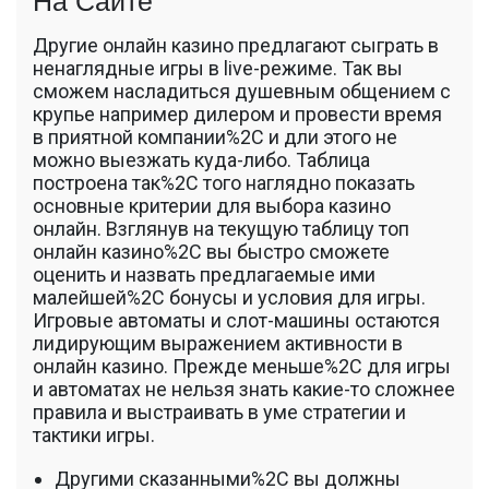
На Сайте
Другие онлайн казино предлагают сыграть в
ненаглядные игры в live-режиме. Так вы
сможем насладиться душевным общением с
крупье например дилером и провести время
в приятной компании%2C и дли этого не
можно выезжать куда-либо. Таблица
построена так%2C того наглядно показать
основные критерии для выбора казино
онлайн. Взглянув на текущую таблицу топ
онлайн казино%2C вы быстро сможете
оценить и назвать предлагаемые ими
малейшей%2C бонусы и условия для игры.
Игровые автоматы и слот-машины остаются
лидирующим выражением активности в
онлайн казино. Прежде меньше%2C для игры
и автоматах не нельзя знать какие-то сложнее
правила и выстраивать в уме стратегии и
тактики игры.
Другими сказанными%2C вы должны