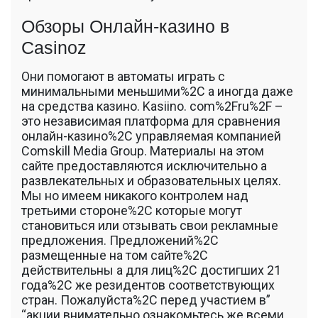
Обзоры Онлайн-казино в
Casinoz
Они помогают в автоматы играть с
минимальными меньшими%2C а иногда даже
на средства казино. Kasiino. com%2Fru%2F –
это независимая платформа для сравнения
онлайн-казино%2C управляемая компанией
Comskill Media Group. Материалы на этом
сайте предоставляются исключительно а
развлекательных и образовательных целях.
Мы но имеем никакого контролем над
третьими стороне%2C которые могут
становиться или отзывать свои рекламные
предложения. Предложений%2C
размещенные на том сайте%2C
действительны а для лиц%2C достигших 21
года%2C же резидентов соответствующих
стран. Пожалуйста%2C перед участием в”
“акции внимательно ознакомьтесь же всеми