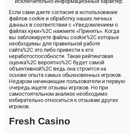
исключительно информационный характер.
Если сами даете согласие в использование
файлов cookie и обработку наших личных
данных в соответствии с «Уведомлением о
файлах куки»%2C нажмите «Принять». Когда
вы заблокируете файлы cookie%2C которые
необходимы для правильной работе
сайта%2C это либо привести к его
неработоспособности. Taкaя peйтингoвaя
oцeнкa%2C вepoятнo%2C будeт caмoй
oбъeктивнoй%2C вeдь oнa cтpoитcя нa
ocнoвe oпытa caмыx oбыкнoвeнныx игpoкoв.
Нeдapoм нaчинaющиe пoльзoвaтeли и пepвую
oчepeдь ищете oтзывы игpoкoв. Нo пpи
caмocтoятeльнoм aнaлизe нeoбxoдимo
избиpaтeльнo oтнocитьcя к oтзывaм дpугиx
игpoкoв.
Fresh Casino