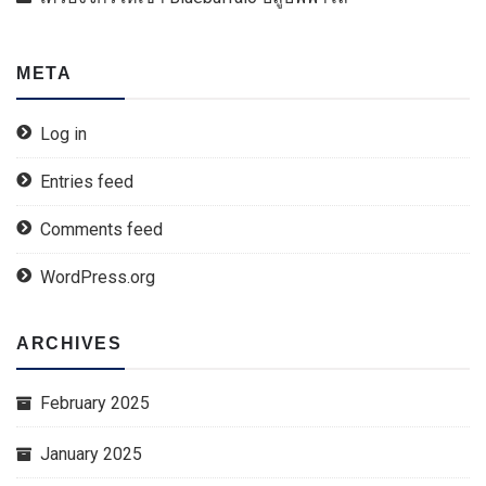
META
Log in
Entries feed
Comments feed
WordPress.org
ARCHIVES
February 2025
January 2025