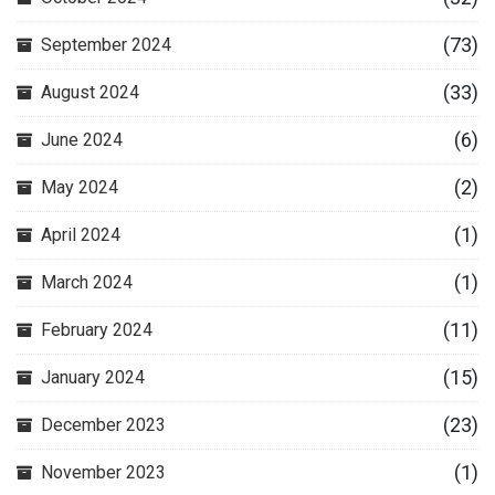
(73)
September 2024
(33)
August 2024
(6)
June 2024
(2)
May 2024
(1)
April 2024
(1)
March 2024
(11)
February 2024
(15)
January 2024
(23)
December 2023
(1)
November 2023