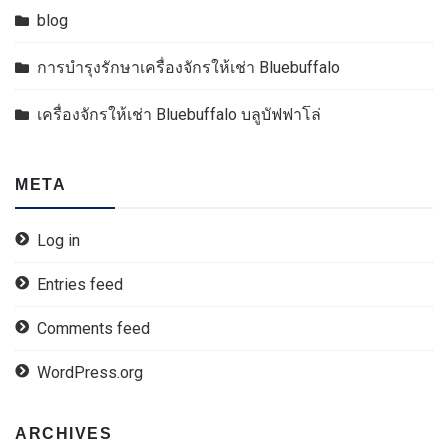
blog
การบำรุงรักษาเครื่องจักรให้เช่า Bluebuffalo
เครื่องจักรให้เช่า Bluebuffalo บลูบัฟฟาโล่
META
Log in
Entries feed
Comments feed
WordPress.org
ARCHIVES