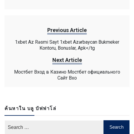
Previous Article
1xbet Az Rəsmi Sayt 1xbet Azərbaycan Bukmeker
Kontoru, Bonuslar, Apk</tg
Next Article
Мостбет Вход в Казино Мостбет официального
Сайт Вхо
ค้นหาใน บลู บัฟฟาโล่