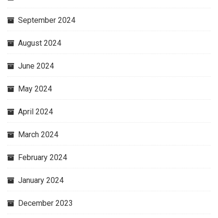
September 2024
August 2024
June 2024
May 2024
April 2024
March 2024
February 2024
January 2024
December 2023