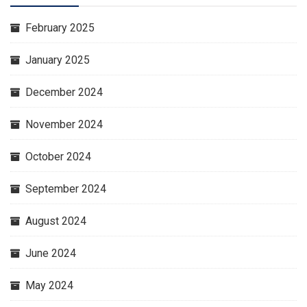
February 2025
January 2025
December 2024
November 2024
October 2024
September 2024
August 2024
June 2024
May 2024