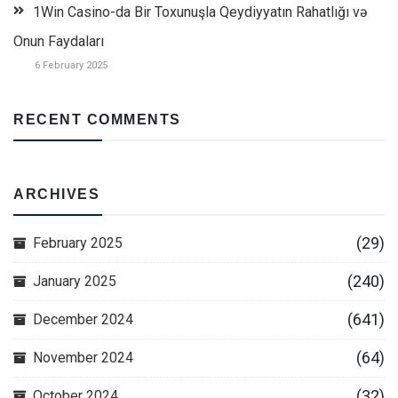
1Win Casino-da Bir Toxunuşla Qeydiyyatın Rahatlığı və
Onun Faydaları
6 February 2025
RECENT COMMENTS
ARCHIVES
(29)
February 2025
(240)
January 2025
(641)
December 2024
(64)
November 2024
(32)
October 2024