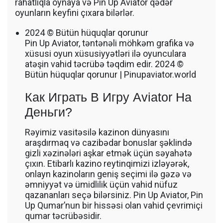
rahatlıqla oynaya və Pin Up Aviator qədər
oyunların keyfini çıxara bilərlər.
2024 © Bütün hüquqlar qorunur
Pin Up Aviator, təntənəli möhkəm grafika və
xüsusi oyun xüsusiyyətləri ilə oyunculara
atəşin vahid təcrübə təqdim edir. 2024 ©
Bütün hüquqlar qorunur | Pinupaviator.world
Как Играть В Игру Aviator На
Деньги?
Rəyimiz vasitəsilə kazinon dünyasını
araşdırmaq və cazibədar bonuslar şəklində
gizli xəzinələri aşkar etmək üçün səyahətə
çıxın. Etibarlı kazino reytinqimizi izləyərək,
onlayn kazinoların geniş seçimi ilə gəzə və
əmniyyət və ümidlilik üçün vahid nüfuz
qazananları seçə bilərsiniz. Pin Up Aviator, Pin
Up Qumar’nun bir hissəsi olan vahid çevrimiçi
qumar təcrübəsidir.