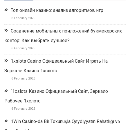
Топ онлайн казино: анализ алгоритмов игр
8 February 2025
Сравнение мобильных приложений букмекерских
контор: Как выбрать лучшее?
6 February 2025
1xslots Casino Официальный Сайт Играть На
Зеркале Казино 1хслотс
6 February 2025
“1xslots Казино Официальный Сайт, Зеркало
Рабочее 1хслотс
6 February 2025
1Win Casino-da Bir Toxunuşla Qeydiyyatın Rahatlığı və