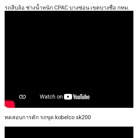
รถสิบล้อ ช่างน้ำหนัก CPAC บางซ่อน เขตบางซื่อ กทม.
ทดสอบการตัก รถขุด kobelco sk200