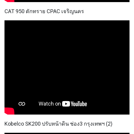
รถพื้นเรียบชานต่ำ (Low bed) ขนส่งสินค้า โดย
รถพ่วงดั๊มพ์ จำหน่ายดิน หิน ทราย รับเหมาถม
CAT 950 ตักทราย CPAC เจริญนคร
ที่ รถตัก CAT 950 รถตัก Komatsu WA 380 WA
320 WA 200 รถตัก Hitachi ZW 220 ZW 180
แบ็คโฮ CAT 320 CAT 312 แบ็คโฮ Komatsu
PC 200 LC บูมยาว PC 200 PC 120 แบ็คโฮ
Kobelco SK 210 บูมยาว SK 200 SK 140
Kobelco SK200 ปรับหน้าดิน ช่อง3 กรุงเทพฯ (2)