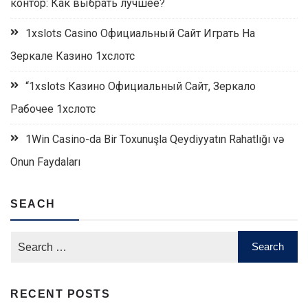
контор: Как выбрать лучшее?
1xslots Casino Официальный Сайт Играть На
Зеркале Казино 1хслотс
“1xslots Казино Официальный Сайт, Зеркало
Рабочее 1хслотс
1Win Casino-da Bir Toxunuşla Qeydiyyatın Rahatlığı və
Onun Faydaları
SEACH
RECENT POSTS